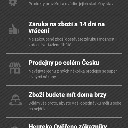
Produkty prověřuji a uvádím jejich skutečný stav
Záruka na zboží a 14 dní na
vrácení
Na zakoupené zboží dostáváte záruku i možnost
vrácení ve 14denní lhůtě
Prodejny po celém Česku
Navštivte jednu z mých několika prodejen se super
levnými nákupy
Zboží budete mít doma brzy
Dělám vše proto, abyste Vaši objednávku měli u sebe
co nejdříve
Heureka Ověřeno zákazníky