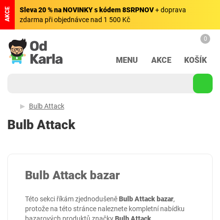
Sleva 20 % na NOVINKY s kódem 8SRPNOV
+ doprava
AKCE
zdarma při objednávce nad 1 500 Kč
0
MENU
AKCE
KOŠÍK
Bulb Attack
Bulb Attack
Bulb Attack bazar
Této sekci říkám zjednodušeně
Bulb Attack bazar
,
protože na této stránce naleznete kompletní nabídku
bazarových produktů značky
Bulb Attack
.