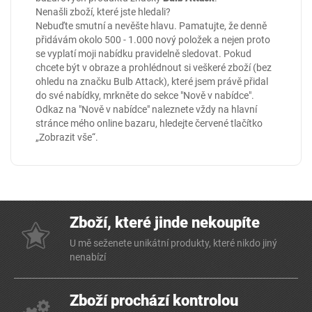
Nenašli zboží, které jste hledali?
Nebuďte smutní a nevěšte hlavu. Pamatujte, že denně
přidávám okolo 500 - 1.000 nový položek a nejen proto
se vyplatí moji nabídku pravidelně sledovat. Pokud
chcete být v obraze a prohlédnout si veškeré zboží (bez
ohledu na značku Bulb Attack), které jsem právě přidal
do své nabídky, mrkněte do sekce
"Nově v nabídce"
.
Odkaz na "Nově v nabídce" naleznete vždy na hlavní
stránce mého online
bazaru
, hledejte červené tlačítko
„Zobrazit vše“.
Zboží, které jinde nekoupíte
U mě seženete unikátní produkty, které nikdo jiný
nenabízí
Zboží prochází kontrolou