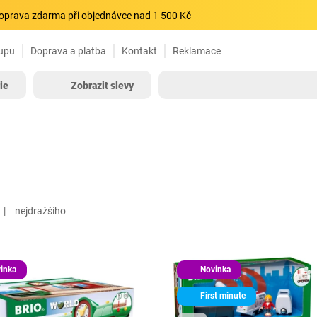
oprava zdarma při objednávce nad 1 500 Kč
upu
Doprava a platba
Kontakt
Reklamace
ie
Zobrazit slevy
nejdražšího
inka
Novinka
First minute