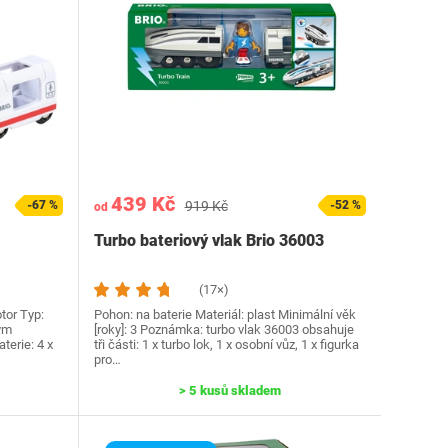
439 Kč
-67 %
919 Kč
-52 %
od
Turbo bateriový vlak Brio 36003
(17×)
tor Typ:
Pohon: na baterie Materiál: plast Minimální věk
vým
[roky]: 3 Poznámka: turbo vlak 36003 obsahuje
terie: 4 x
tři části: 1 x turbo lok, 1 x osobní vůz, 1 x figurka
pro…
> 5 kusů skladem