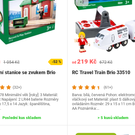
+2
č
219 Kč
1 054 Kč
-52 %
672 Kč
od
ní stanice se zvukem Brio
RC Travel Train Brio 33510
(32×)
(61×)
8 Minimální věk [roky]: 3 Materiál:
Barva: bílá, červená Pohon: elektromo
t Napájení: ‎2 LR44 baterie Rozměry
vláčkový set Materiál: plast S dálko
 x 17,5 x 14 Jazyk: španělština,
ovládáním Rozměr: 29 x 15 x 11 cm Ba
…
AA Poznámka:…
Poslední kus skladem
> 5 kusů skladem