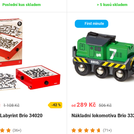
Poslední kus skladem
> 5 kusů skladem
First minute
č
289 Kč
1 108 Kč
-42 %
506 Kč
od
 Labyrint Brio 34020
Nákladní lokomotiva Brio 33
(36×)
(71×)