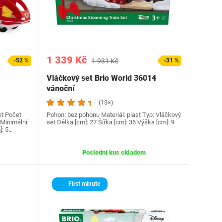
1 339 Kč
-52 %
1 931 Kč
-31 %
Vláčkový set Brio World 36014
vánoční
(13×)
et Počet
Pohon: bez pohonu Materiál: plast Typ: Vláčkový
 Minimální
set Délka [cm]: 27 Šířka [cm]: 36 Výška [cm]: 9
]: 5…
Poslední kus skladem
First minute