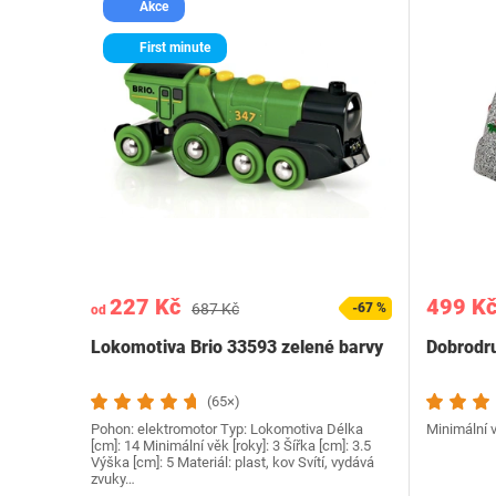
Akce
First minute
227 Kč
499 K
687 Kč
-67 %
od
Lokomotiva Brio 33593 zelené barvy
Dobrodru
(65×)
Pohon: elektromotor Typ: Lokomotiva Délka
Minimální v
[cm]: 14 Minimální věk [roky]: 3 Šířka [cm]: 3.5
Výška [cm]: 5 Materiál: plast, kov Svítí, vydává
zvuky…