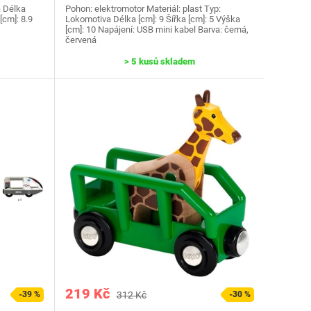
a Délka
Pohon: elektromotor Materiál: plast Typ:
[cm]: 8.9
Lokomotiva Délka [cm]: 9 Šířka [cm]: 5 Výška
[cm]: 10 Napájení: USB mini kabel Barva: černá,
červená
> 5 kusů skladem
219 Kč
-39 %
312 Kč
-30 %