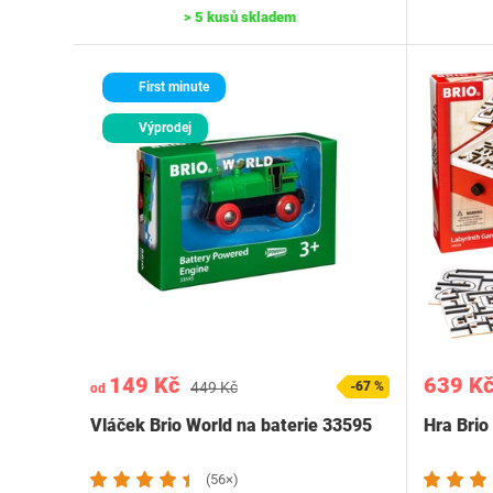
> 5 kusů skladem
First minute
Výprodej
149 Kč
639 K
449 Kč
-67 %
od
Vláček Brio World na baterie 33595
Hra Brio
(56×)