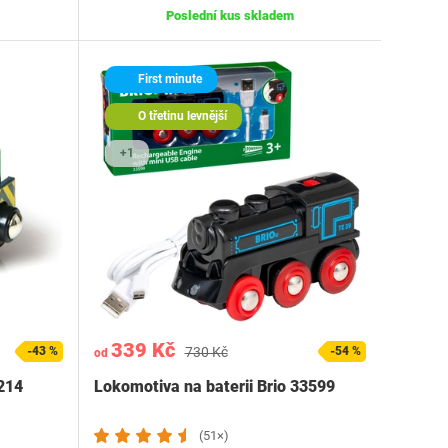
Poslední kus skladem
First minute
O třetinu levnější
+1
339 Kč
-43 %
730 Kč
-54 %
od
214
Lokomotiva na baterii Brio 33599
(51×)