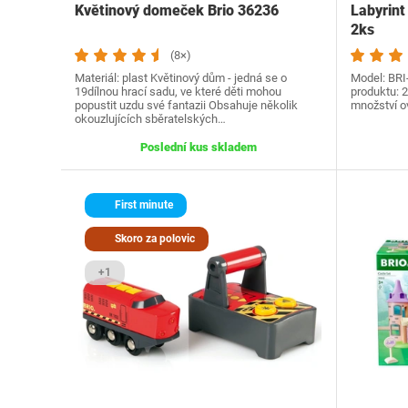
Květinový domeček Brio 36236
Labyrint
2ks
(8×)
Materiál: plast Květinový dům - jedná se o
Model: ‎BR
19dílnou hrací sadu, ve které děti mohou
produktu: ‎
popustit uzdu své fantazii Obsahuje několik
množství ov
okouzlujících sběratelských…
Poslední kus skladem
First minute
Skoro za polovic
+1