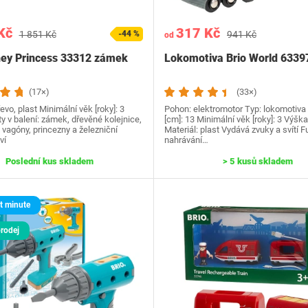
Kč
317 Kč
1 851 Kč
-44 %
941 Kč
od
ney Princess 33312 zámek
Lokomotiva Brio World 6339
(17×)
(33×)
řevo, plast Minimální věk [roky]: 3
Pohon: elektromotor Typ: lokomotiva
 v balení: zámek, dřevěné kolejnice,
[cm]: 13 Minimální věk [roky]: 3 Výška
 vagóny, princezny a železniční
Materiál: plast Vydává zvuky a svítí 
ví
nahrávání…
Poslední kus skladem
> 5 kusů skladem
t minute
rodej