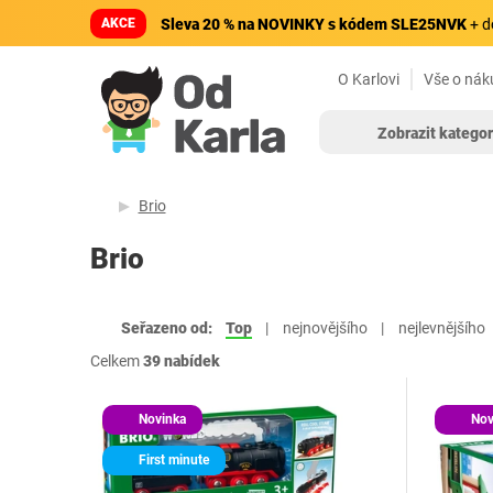
AKCE
Sleva 20 % na NOVINKY s kódem SLE25NVK
+ d
O Karlovi
Vše o nák
Zobrazit kategor
Brio
Brio
Seřazeno od:
Top
nejnovějšího
nejlevnějšího
Celkem
39 nabídek
Novinka
Nov
First minute