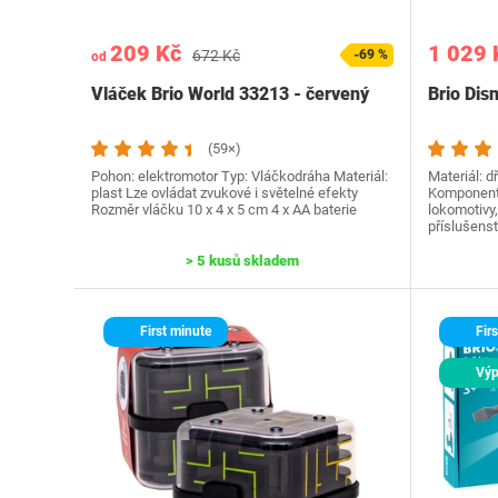
209 Kč
1 029 
672 Kč
-69 %
od
Vláček Brio World 33213 - červený
Brio Dis
(59×)
Pohon: elektromotor Typ: Vláčkodráha Materiál:
Materiál: d
plast Lze ovládat zvukové i světelné efekty
Komponenty
Rozměr vláčku 10 x 4 x 5 cm 4 x AA baterie
lokomotivy,
příslušenst
> 5 kusů skladem
First minute
Firs
Výp