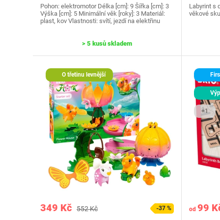
Pohon: elektromotor Délka [cm]: 9 Šířka [cm]: 3
Labyrint s
Výška [cm]: 5 Minimální věk [roky]: 3 Materiál:
věkové skup
plast, kov Vlastnosti: svítí, jezdí na elektřinu
> 5 kusů skladem
O třetinu levnější
Firs
Výp
+1
349 Kč
99 K
552 Kč
-37 %
od