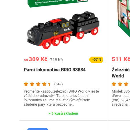
309 Kč
511 K
718 Kč
-57 %
od
Parní lokomotiva BRIO 33884
Železnič
World
(64×)
Proměňte každou železnici BRIO World v ještě
Model: 3357
větší dobrodružství! Tato bateriová parní
dřevo, plas
lokomotiva zaujme realistickým efektem
(cm): ‎23,4
studené páry, která bezpečně…
švédština,
> 5 kusů skladem