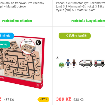
 deskami na trénování Pro všechny
Pohon: elektromotor Typ: Lokomotiv
iny Materiál: dřevo
[cm]: 3.8 Minimální věk [roky]: 3 Šířka 
Výška [cm]: 5.1 Materiál: plast
Poslední kus skladem
Poslední 2 kusy skladem
t minute
O třetinu levnější
rodej
č
389 Kč
437 Kč
-77 %
638 Kč