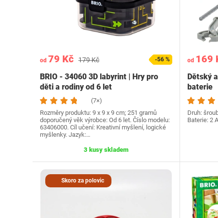
79 Kč
169 
179 Kč
-56 %
od
od
BRIO - 34060 3D labyrint | Hry pro
Dětský a
děti a rodiny od 6 let
baterie
(7×)
Rozměry produktu: 9 x 9 x 9 cm; 251 gramů
Druh: šroub
doporučený věk výrobce: Od 6 let. Číslo modelu:
Baterie: 2 
63406000. Cíl učení: Kreativní myšlení, logické
myšlenky. Jazyk:…
3 kusy skladem
Skoro za polovic