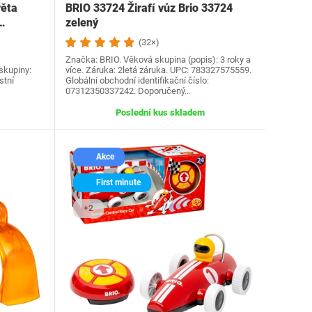
věta
BRIO 33724 Žirafí vůz Brio 33724
…
zelený
(32×)
Značka: BRIO. Věková skupina (popis): 3 roky a
skupiny:
více. Záruka: 2letá záruka. UPC: 783327575559.
stní
Globální obchodní identifikační číslo:
07312350337242. Doporučený…
Poslední kus skladem
Akce
First minute
+2