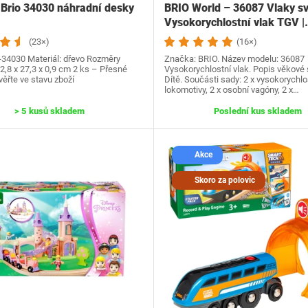
 Brio 34030 náhradní desky
BRIO World – 36087 Vlaky s
Vysokorychlostní vlak TGV |
(23×)
(16×)
I-34030 Materiál: dřevo Rozměry
Značka: BRIO. Název modelu: 36087
22,8 x 27,3 x 0,9 cm 2 ks – Přesné
Vysokorychlostní vlak. Popis věkové 
ěřte ve stavu zboží
Dítě. Součásti sady: 2 x vysokorychlo
lokomotivy, 2 x osobní vagóny, 2 x…
> 5 kusů skladem
Poslední kus skladem
Akce
Skoro za polovic