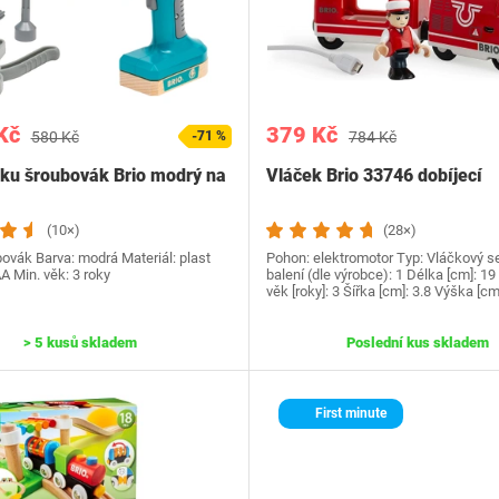
Kč
379 Kč
580 Kč
-71 %
784 Kč
ku šroubovák Brio modrý na
Vláček Brio 33746 dobíjecí
(10×)
(28×)
ovák Barva: modrá Materiál: plast
Pohon: elektromotor Typ: Vláčkový s
AA Min. věk: 3 roky
balení (dle výrobce): 1 Délka [cm]: 19
věk [roky]: 3 Šířka [cm]: 3.8 Výška [cm
> 5 kusů skladem
Poslední kus skladem
First minute