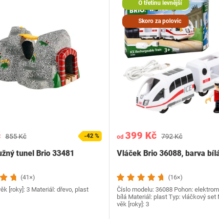
O třetinu levnější
Skoro za polovic
č
399 Kč
855 Kč
-42 %
792 Kč
od
žný tunel Brio 33481
Vláček Brio 36088, barva bíl
(41×)
(16×)
ěk [roky]: 3 Materiál: dřevo, plast
Číslo modelu: ‎36088 Pohon: elektrom
bílá Materiál: plast Typ: vláčkový set
věk [roky]: 3