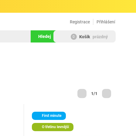
Registrace
Přihlášení
Hledej
Košík
prázdný
0
1/1
First minute
O třetinu levnější