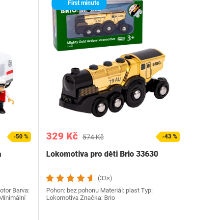
First minute
329 Kč
-50 %
574 Kč
-43 %
á
Lokomotiva pro děti Brio 33630
(33×)
otor Barva:
Pohon: bez pohonu Materiál: plast Typ:
 Minimální
Lokomotiva Značka: Brio