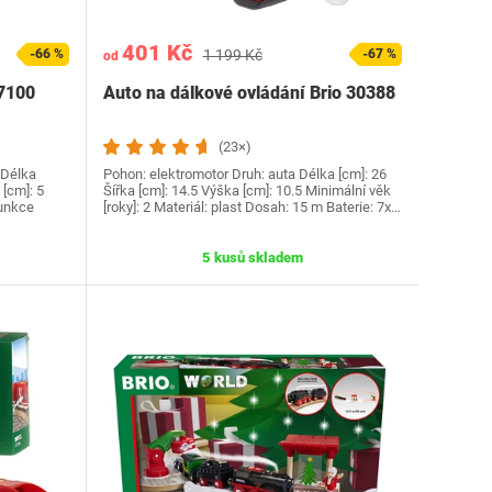
401 Kč
-66 %
1 199 Kč
-67 %
od
7100
Auto na dálkové ovládání Brio 30388
(23×)
 Délka
Pohon: elektromotor Druh: auta Délka [cm]: 26
 [cm]: 5
Šířka [cm]: 14.5 Výška [cm]: 10.5 Minimální věk
Funkce
[roky]: 2 Materiál: plast Dosah: 15 m Baterie: 7x…
5 kusů skladem