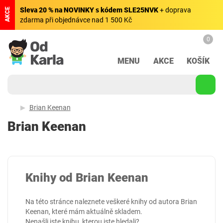
Sleva 20 % na NOVINKY s kódem SLE25NVK
+ doprava
AKCE
zdarma při objednávce nad 1 500 Kč
0
MENU
AKCE
KOŠÍK
Brian Keenan
Brian Keenan
Knihy od Brian Keenan
Na této stránce naleznete veškeré knihy od autora Brian
Keenan, které mám aktuálně skladem.
Nenašli jste knihu, kterou jste hledali?