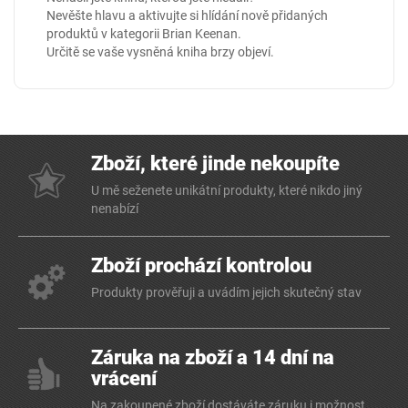
Nevěšte hlavu a aktivujte si hlídání nově přidaných
produktů v kategorii
Brian Keenan
.
Určitě se vaše vysněná kniha brzy objeví.
Zboží, které jinde nekoupíte
U mě seženete unikátní produkty, které nikdo jiný
nenabízí
Zboží prochází kontrolou
Produkty prověřuji a uvádím jejich skutečný stav
Záruka na zboží a 14 dní na
vrácení
Na zakoupené zboží dostáváte záruku i možnost