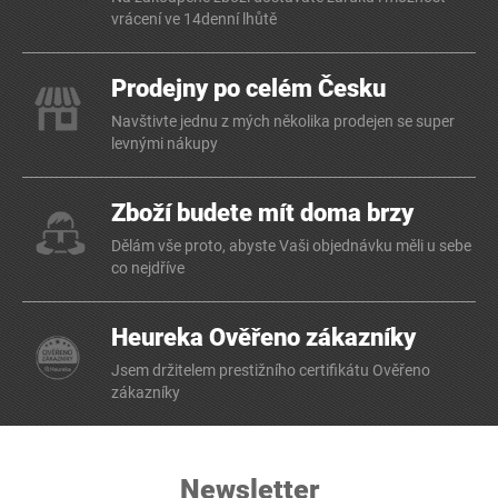
vrácení ve 14denní lhůtě
Prodejny po celém Česku
Navštivte jednu z mých několika prodejen se super
levnými nákupy
Zboží budete mít doma brzy
Dělám vše proto, abyste Vaši objednávku měli u sebe
co nejdříve
Heureka Ověřeno zákazníky
Jsem držitelem prestižního certifikátu Ověřeno
zákazníky
Newsletter