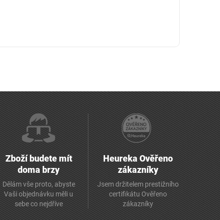
Zboží budete mít
Heureka Ověřeno
doma brzy
zákazníky
Dělám vše proto, abyste
Jsem držitelem prestižního
Vaši objednávku měli u
certifikátu Ověřeno
sebe co nejdříve
zákazníky