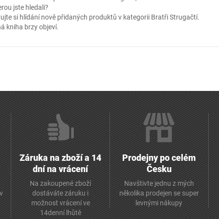
erou jste hledali?
ujte si hlídání nově přidaných produktů v kategorii
Bratři Strugačtí
.
á kniha brzy objeví.
Záruka na zboží a 14
Prodejny po celém
dní na vrácení
Česku
Na zakoupené zboží
Navštivte jednu z mých
av
dostáváte záruku i
několika prodejen se super
možnost vrácení ve
levnými nákupy
14denní lhůtě