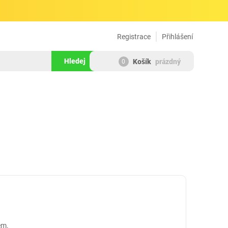
Registrace
Přihlášení
Hledej
Košík
prázdný
0
em.