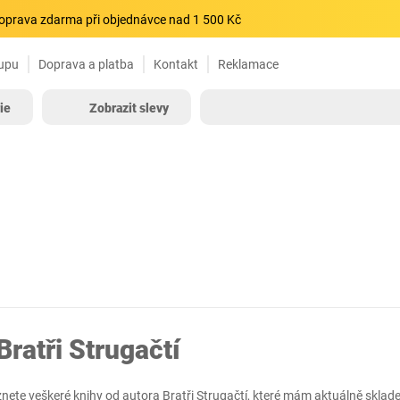
oprava zdarma při objednávce nad 1 500 Kč
upu
Doprava a platba
Kontakt
Reklamace
ie
Zobrazit slevy
Bratři Strugačtí
znete veškeré knihy od autora Bratři Strugačtí, které mám aktuálně sklad