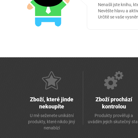
Nenašli jste knihu, kt
Nevěšte hlavu a aktiv
Určitě se vaše vysněn
Zboží, které jinde
Zboží prochází
nekoupíte
kontrolou
U mě seženete unikátní
Produkty prověřuji a
produkty, které nikdo jiný
uvádím jejich skutečný st
nenabízí