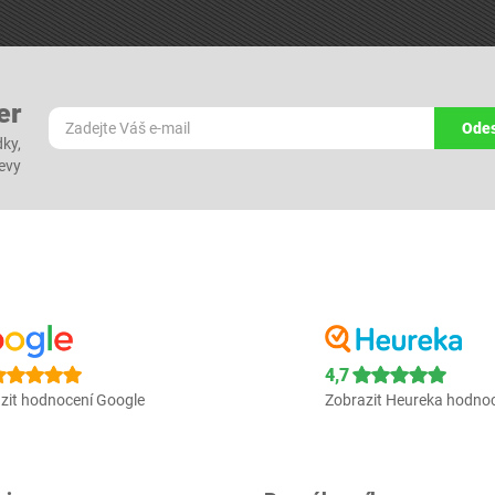
er
Odes
dky,
levy
4,7
zit hodnocení Google
Zobrazit Heureka hodno