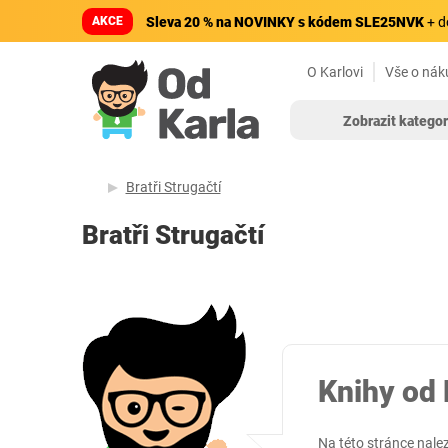
AKCE
Sleva 20 % na NOVINKY s kódem SLE25NVK
+ d
O Karlovi
Vše o nák
Zobrazit kategor
Bratři Strugačtí
Bratři Strugačtí
Knihy od 
Na této stránce nale