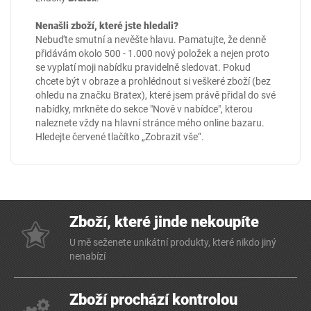
Nenašli zboží, které jste hledali?
Nebuďte smutní a nevěšte hlavu. Pamatujte, že denně
přidávám okolo 500 - 1.000 nový položek a nejen proto
se vyplatí moji nabídku pravidelně sledovat. Pokud
chcete být v obraze a prohlédnout si veškeré zboží (bez
ohledu na značku Bratex), které jsem právě přidal do své
nabídky, mrkněte do sekce
"Nově v nabídce"
, kterou
naleznete vždy na hlavní stránce mého online
bazaru
.
Hledejte červené tlačítko „Zobrazit vše“.
Zboží, které jinde nekoupíte
U mě seženete unikátní produkty, které nikdo jiný
nenabízí
Zboží prochází kontrolou