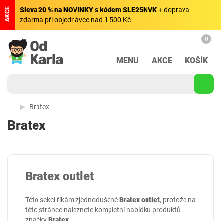
Sleva 20 % na NOVINKY s kódem SLE25NVK
+ doprava
AKCE
zdarma při objednávce nad 1 500 Kč
0
MENU
AKCE
KOŠÍK
Bratex
Bratex
Bratex outlet
Této sekci říkám zjednodušeně
Bratex outlet
, protože na
této stránce naleznete kompletní nabídku produktů
značky
Bratex
.