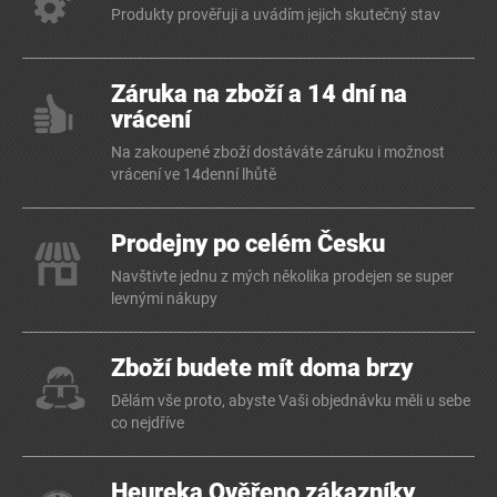
Produkty prověřuji a uvádím jejich skutečný stav
Záruka na zboží a 14 dní na
vrácení
Na zakoupené zboží dostáváte záruku i možnost
vrácení ve 14denní lhůtě
Prodejny po celém Česku
Navštivte jednu z mých několika prodejen se super
levnými nákupy
Zboží budete mít doma brzy
Dělám vše proto, abyste Vaši objednávku měli u sebe
co nejdříve
Heureka Ověřeno zákazníky