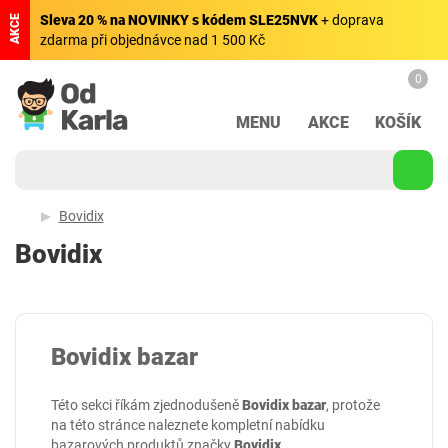
Sleva 20 % na NOVINKY s kódem SLE25NVK
+ doprava
AKCE
zdarma při objednávce nad 1 500 Kč
0
MENU
AKCE
KOŠÍK
Bovidix
Bovidix
Bovidix bazar
Této sekci říkám zjednodušeně
Bovidix bazar
, protože
na této stránce naleznete kompletní nabídku
bazarových produktů značky
Bovidix
.