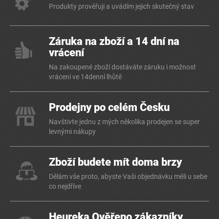
Produkty prověřuji a uvádím jejich skutečný stav
Záruka na zboží a 14 dní na
vrácení
Na zakoupené zboží dostáváte záruku i možnost
vrácení ve 14denní lhůtě
Prodejny po celém Česku
Navštivte jednu z mých několika prodejen se super
levnými nákupy
Zboží budete mít doma brzy
Dělám vše proto, abyste Vaši objednávku měli u sebe
co nejdříve
Heureka Ověřeno zákazníky