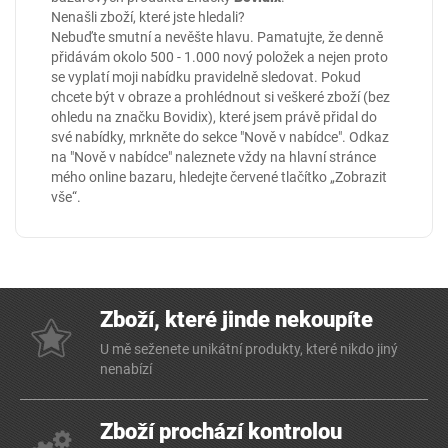
Nenašli zboží, které jste hledali?
Nebuďte smutní a nevěšte hlavu. Pamatujte, že denně
přidávám okolo 500 - 1.000 nový položek a nejen proto
se vyplatí moji nabídku pravidelně sledovat. Pokud
chcete být v obraze a prohlédnout si veškeré zboží (bez
ohledu na značku Bovidix), které jsem právě přidal do
své nabídky, mrkněte do sekce
"Nově v nabídce"
. Odkaz
na "Nově v nabídce" naleznete vždy na hlavní stránce
mého online
bazaru
, hledejte červené tlačítko „Zobrazit
vše“.
Zboží, které jinde nekoupíte
U mě seženete unikátní produkty, které nikdo jiný
nenabízí
Zboží prochází kontrolou