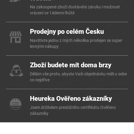
Na zakoupené zboží dostáváte záruku i možnost
vrácení ve 14denní lhůtě
Prodejny po celém Česku
Navštivte jednu z mých několika prodejen se super
levnými nákupy
Zboží budete mít doma brzy
Dělám vše proto, abyste Vaši objednávku měli u sebe
co nejdříve
Heureka Ověřeno zákazníky
Jsem držitelem prestižního certifikátu Ověřeno
zákazníky