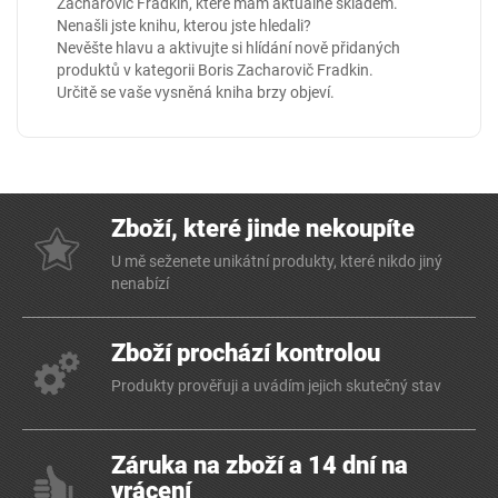
Zacharovič Fradkin, které mám aktuálně skladem.
Nenašli jste knihu, kterou jste hledali?
Nevěšte hlavu a aktivujte si hlídání nově přidaných
produktů v kategorii
Boris Zacharovič Fradkin
.
Určitě se vaše vysněná kniha brzy objeví.
Zboží, které jinde nekoupíte
U mě seženete unikátní produkty, které nikdo jiný
nenabízí
Zboží prochází kontrolou
Produkty prověřuji a uvádím jejich skutečný stav
Záruka na zboží a 14 dní na
vrácení