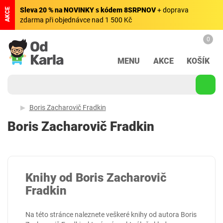
Sleva 20 % na NOVINKY s kódem 8SRPNOV
+ doprava
AKCE
zdarma při objednávce nad 1 500 Kč
0
MENU
AKCE
KOŠÍK
Boris Zacharovič Fradkin
Boris Zacharovič Fradkin
Knihy od Boris Zacharovič
Fradkin
Na této stránce naleznete veškeré knihy od autora Boris