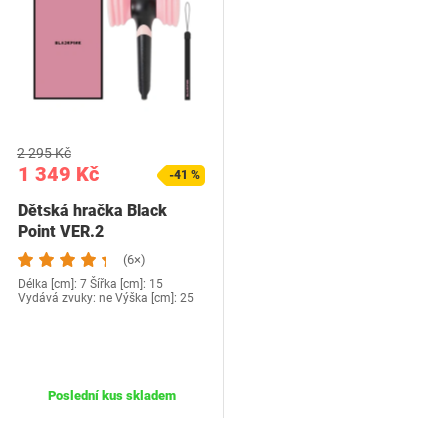
2 295 Kč
1 349 Kč
-41 %
Dětská hračka Black
Point VER.2
(6×)
Délka [cm]: 7 Šířka [cm]: 15
Vydává zvuky: ne Výška [cm]: 25
Poslední kus skladem