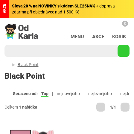
Sleva 20 % na NOVINKY s kódem SLE25NVK
+ doprava
AKCE
zdarma při objednávce nad 1 500 Kč
0
MENU
AKCE
KOŠÍK
Black Point
Black Point
Seřazeno od:
Top
nejnovějšího
nejlevnějšího
nejdraž
Celkem
1 nabídka
1/1