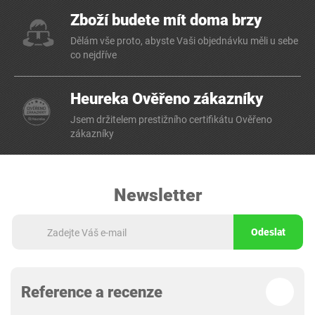
Zboží budete mít doma brzy
Dělám vše proto, abyste Vaši objednávku měli u sebe
co nejdříve
Heureka Ověřeno zákazníky
Jsem držitelem prestižního certifikátu Ověřeno
zákazníky
Newsletter
Odeslat
Reference a recenze