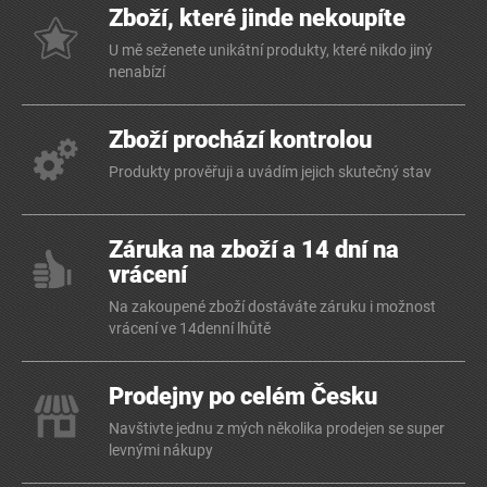
Zboží, které jinde nekoupíte
U mě seženete unikátní produkty, které nikdo jiný
nenabízí
Zboží prochází kontrolou
Produkty prověřuji a uvádím jejich skutečný stav
Záruka na zboží a 14 dní na
vrácení
Na zakoupené zboží dostáváte záruku i možnost
vrácení ve 14denní lhůtě
Prodejny po celém Česku
Navštivte jednu z mých několika prodejen se super
levnými nákupy