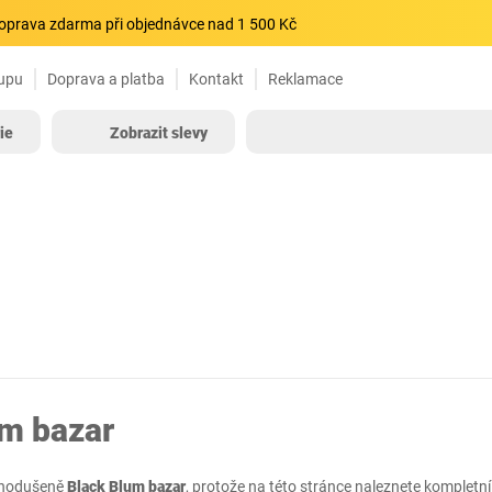
oprava zdarma při objednávce nad 1 500 Kč
upu
Doprava a platba
Kontakt
Reklamace
ie
Zobrazit slevy
um bazar
ednodušeně
Black Blum bazar
, protože na této stránce naleznete komplet