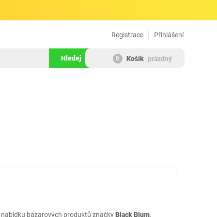
Registrace
Přihlášení
Hledej
Košík
prázdný
0
ní nabídku bazarových produktů značky
Black Blum
.