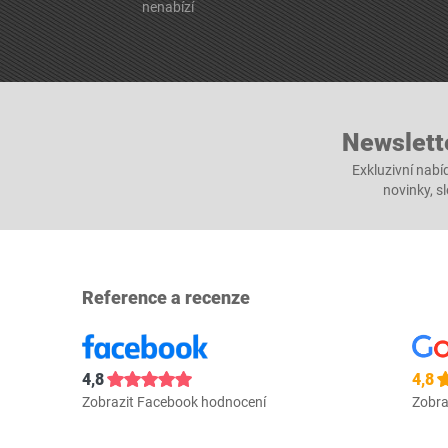
nenabízí
Newslett
Exkluzivní nabí
novinky, s
Reference a recenze
4,8
4,8
Zobrazit Facebook hodnocení
Zobra