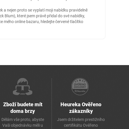
 a nejen proto se vyplatí moji nabídku pravidelně
k Blum), které jsem právě přidal do své nabídky,
nce mého online
bazaru
, hledejte červené tlačítko
Zboží budete mít
Heureka Ověřeno
doma brzy
zákazníky
Dělám vše proto, abyste
Jsem držitelem prestižního
Vaši objednávku měli u
certifikátu Ověřeno