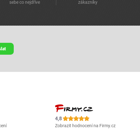
sebe co nejdříve
zákazníky
lat
4,8
cení
Zobrazit hodnocení na Firmy.cz