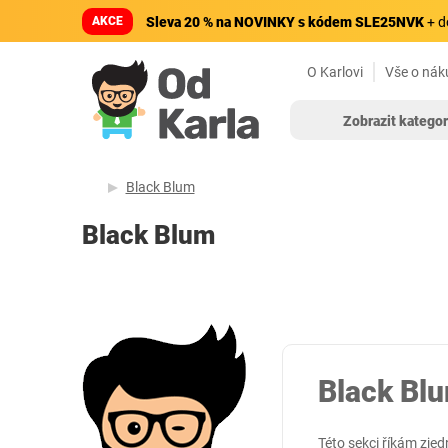
AKCE
Sleva 20 % na NOVINKY s kódem SLE25NVK
+ d
O Karlovi
Vše o nák
Zobrazit kategor
Black Blum
Black Blum
Black Bl
Této sekci říkám zj