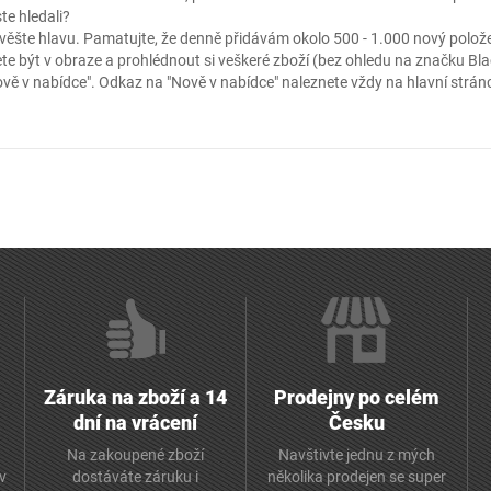
ste hledali?
ěšte hlavu. Pamatujte, že denně přidávám okolo 500 - 1.000 nový položek
te být v obraze a prohlédnout si veškeré zboží (bez ohledu na značku Blac
ově v nabídce"
. Odkaz na "Nově v nabídce" naleznete vždy na hlavní strá
Záruka na zboží a 14
Prodejny po celém
dní na vrácení
Česku
Na zakoupené zboží
Navštivte jednu z mých
av
dostáváte záruku i
několika prodejen se super