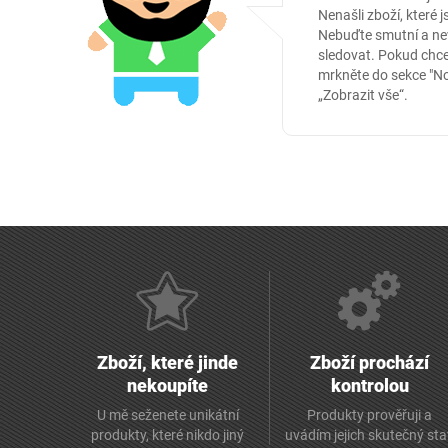
Nenašli zboží, které j
Nebuďte smutní a nev
sledovat. Pokud chce
mrkněte do sekce
"N
„Zobrazit vše“.
Zboží, které jinde
Zboží prochází
nekoupíte
kontrolou
U mě seženete unikátní
Produkty prověřuji a
produkty, které nikdo jiný
uvádím jejich skutečný st