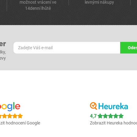
možnost vrácení ve
levnými nákupy
14denní lhůtě
er
Odes
dky,
levy
4,7
zit hodnocení Google
Zobrazit Heureka hodno