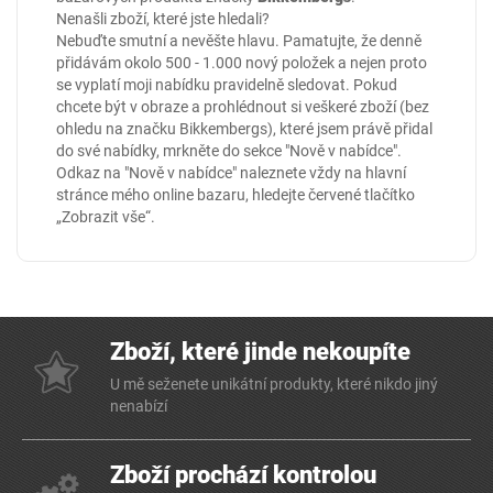
Nenašli zboží, které jste hledali?
Nebuďte smutní a nevěšte hlavu. Pamatujte, že denně
přidávám okolo 500 - 1.000 nový položek a nejen proto
se vyplatí moji nabídku pravidelně sledovat. Pokud
chcete být v obraze a prohlédnout si veškeré zboží (bez
ohledu na značku Bikkembergs), které jsem právě přidal
do své nabídky, mrkněte do sekce
"Nově v nabídce"
.
Odkaz na "Nově v nabídce" naleznete vždy na hlavní
stránce mého online
bazaru
, hledejte červené tlačítko
„Zobrazit vše“.
Zboží, které jinde nekoupíte
U mě seženete unikátní produkty, které nikdo jiný
nenabízí
Zboží prochází kontrolou