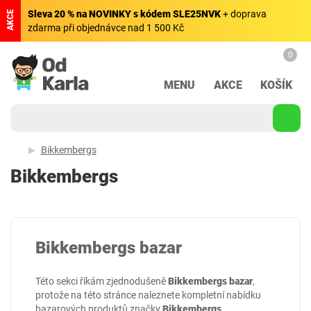
Sleva 20 % na NOVINKY s kódem SLE25NVK
+ doprava
AKCE
zdarma při objednávce nad 1 500 Kč
0
MENU
AKCE
KOŠÍK
Bikkembergs
Bikkembergs
Bikkembergs bazar
Této sekci říkám zjednodušeně
Bikkembergs bazar
,
protože na této stránce naleznete kompletní nabídku
bazarových produktů značky
Bikkembergs
.