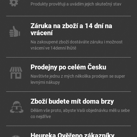
Produkty prověřuji a uvádím jejich skutečný stav
Záruka na zboží a 14 dní na
vrácení
Na zakoupené zboží dostáváte záruku i možnost
vrácení ve 14denní lhůtě
Prodejny po celém Česku
Navštivte jednu z mých několika prodejen se super
levnými nákupy
Zboží budete mít doma brzy
Dělám vše proto, abyste Vaši objednávku měli u sebe
co nejdříve
Heureka Ověřeno zákazníky