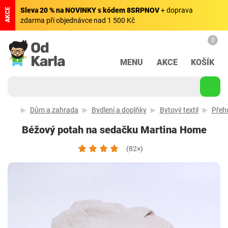
Sleva 20 % na NOVINKY s kódem 8SRPNOV
+ doprava
AKCE
zdarma při objednávce nad 1 500 Kč
0
MENU
AKCE
KOŠÍK
Dům a zahrada
Bydlení a doplňky
Bytový textil
Přeh
Béžový potah na sedačku Martina Home
(82×)