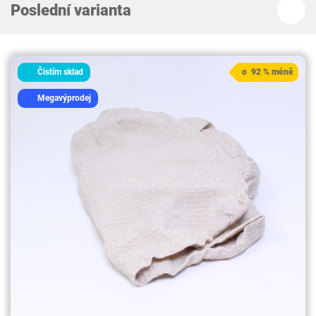
Poslední varianta
Čistím sklad
o 92 % méně
Megavýprodej