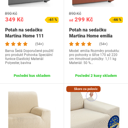
890 Kč
890 Kč
349 Kč
299 Kč
-61 %
-66 %
od
Potah na sedačku
Potah na sedačku
Martina Home 111
Martina Home emilia
(54×)
(54×)
Barva Šedá Doporučené použití
Model: emilia Rozměry produktu:
pro produkt Pohovka Speciální
pro pohovky o šířce 170 až 220
funkce Elastický Materiál
cm Hmotnost položky: 1,11 kg
Polyester, bavlna
Materiál: 50 %…
Poslední kus skladem
Poslední 2 kusy skladem
Skoro za polovic