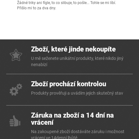
Žádné triky ani fígle, to co slibuje, to pošle... Tohle se mi líbí.
Přišlo mi to za dva dny.
Zboží, které jinde nekoupíte
U mě seženete unikátní produkty, které nikdo jiný
nenabízí
Zboží prochází kontrolou
Produkty prověřuji a uvádím jejich skutečný stav
Záruka na zboží a 14 dní na
vrácení
Na zakoupené zboží dostáváte záruku i možnost
vrácení ve 14denní lhůtě