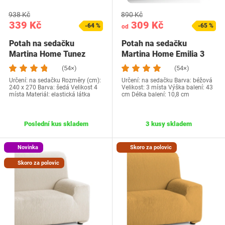
938 Kč
890 Kč
339 Kč
309 Kč
-64 %
-65 %
od
Potah na sedačku
Potah na sedačku
Martina Home Tunez
Martina Home Emilia 3
šedý
místa
(54×)
(54×)
Určení: na sedačku Rozměry (cm):
Určení: na sedačku Barva: béžová
240 x 270 Barva: šedá Velikost 4
Velikost: 3 místa Výška balení: 43
místa Materiál: elastická látka
cm Délka balení: 10,8 cm
Poslední kus skladem
3 kusy skladem
Novinka
Skoro za polovic
Skoro za polovic