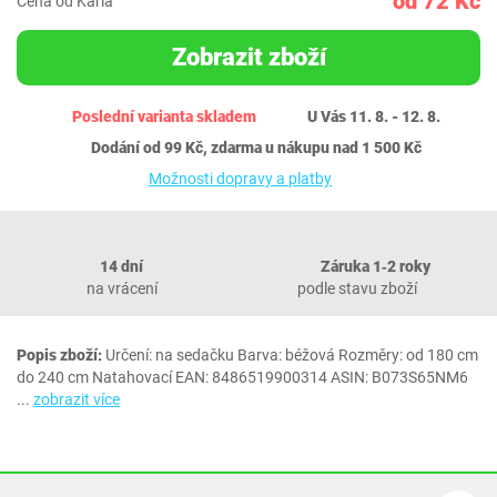
od 72 Kč
Cena od Karla
Zobrazit zboží
Poslední varianta skladem
U Vás 11. 8. - 12. 8.
Dodání od 99 Kč, zdarma u nákupu nad 1 500 Kč
Možnosti dopravy a platby
14 dní
Záruka 1‐2 roky
na vrácení
podle stavu zboží
Popis zboží:
Určení: na sedačku Barva: béžová Rozměry: od 180 cm
do 240 cm Natahovací EAN: 8486519900314 ASIN: B073S65NM6
...
zobrazit více