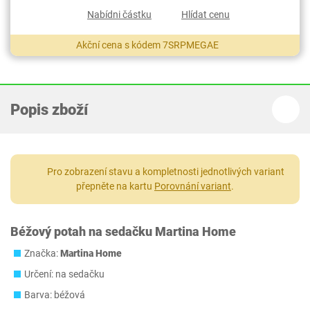
Nabídni částku
Hlídat cenu
Akční cena s kódem 7SRPMEGAE
Popis zboží
Pro zobrazení stavu a kompletnosti jednotlivých variant
přepněte na kartu
Porovnání variant
.
Béžový potah na sedačku Martina Home
Značka:
Martina Home
Určení: na sedačku
Barva: béžová