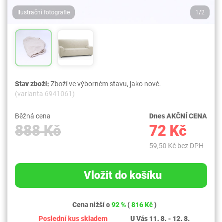
Ilustrační fotografie
1/2
Stav zboží:
Zboží ve výborném stavu, jako nové.
(varianta 6941061)
Běžná cena
Dnes AKČNÍ CENA
888 Kč
72 Kč
59,50 Kč bez DPH
Vložit do košíku
Cena nižší o
92 %
(
816 Kč
)
Poslední kus skladem
U Vás 11. 8. - 12. 8.