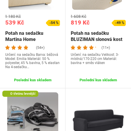
1 180 Kč
1 608 Kč
539 Kč
819 Kč
-54 %
-49 %
Potah na sedačku
Potah na sedačku
Martina Home
BLUZIMAN slonová kost
08435520836402
3-m
(54×)
(11×)
Určení: na sedačku Barva: béžová
Určení: na sedačku Velikost: 3-
Model: Emilia Materiál: 50 %
místná/170-220 cm Materiál:
polyester, 45 % bavlna, 5 % elastan
bavlna + směs vláken
Na 4-sedačku…
Poslední kus skladem
Poslední kus skladem
O třetinu levnější