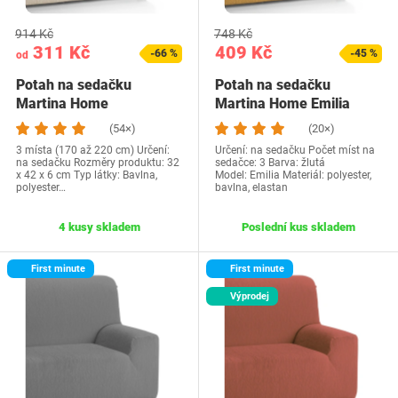
914 Kč
748 Kč
311 Kč
409 Kč
-66 %
-45 %
od
Potah na sedačku
Potah na sedačku
Martina Home
Martina Home Emilia
FSEMI3PMAR
žlutý
(54×)
(20×)
3 místa (170 až 220 cm) Určení:
Určení: na sedačku Počet míst na
na sedačku Rozměry produktu: 32
sedačce: 3 Barva: žlutá
x 42 x 6 cm Typ látky: Bavlna,
Model: Emilia Materiál: polyester,
polyester…
bavlna, elastan
4 kusy skladem
Poslední kus skladem
First minute
First minute
Výprodej