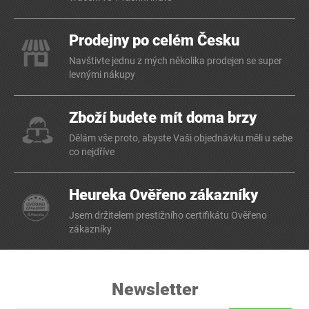
Prodejny po celém Česku
Navštivte jednu z mých několika prodejen se super
levnými nákupy
Zboží budete mít doma brzy
Dělám vše proto, abyste Vaši objednávku měli u sebe
co nejdříve
Heureka Ověřeno zákazníky
Jsem držitelem prestižního certifikátu Ověřeno
zákazníky
Newsletter