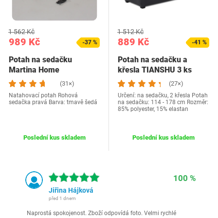
1 562 Kč
1 512 Kč
989 Kč
889 Kč
-37 %
-41 %
Potah na sedačku
Potah na sedačku a
Martina Home
křesla TIANSHU 3 ks
(31×)
(27×)
Natahovací potah Rohová
Určení: na sedačku, 2 křesla Potah
sedačka pravá Barva: tmavě šedá
na sedačku: 114 - 178 cm Rozměr:
85% polyester, 15% elastan
Poslední kus skladem
Poslední kus skladem
100 %
Jiřina Hájková
před 1 dnem
Naprostá spokojenost. Zboží odpovídá foto. Velmi rychlé