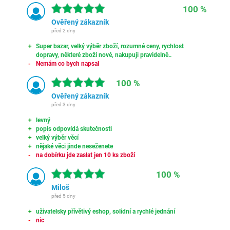
100 %
Ověřený zákazník
před 2 dny
Super bazar, velký výběr zboží, rozumné ceny, rychlost
dopravy, některé zboží nové, nakupuji pravidelně..
Nemám co bych napsal
100 %
Ověřený zákazník
před 3 dny
levný
popis odpovídá skutečnosti
velký výběr věcí
nějaké věci jinde neseženete
na dobírku jde zaslat jen 10 ks zboží
100 %
Miloš
před 5 dny
uživatelsky přívětivý eshop, solidní a rychlé jednání
nic