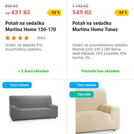
890 Kč
1 143 Kč
431 Kč
549 Kč
-52 %
-52 %
od
Potah na sedačku
Potah na sedačku
Martina Home 120-170
Martina Home Tunez
pravá
(54×)
Určení: na sedačku Pro
Určení: na pravostrannou sedačku
dvoumístnou sedačku
Rozměr [cm]: 240 x 280 Barva:
šedá Materiál: 50% polyester, 45%
bavlna, 5%…
> 5 kusů skladem
Poslední kus skladem
First minute
First minute
Výprodej