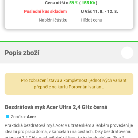
Cena nižší o
59 %
(
155 Kč
)
Poslední kus skladem
U Vás 11. 8. - 12. 8.
Nabídni částku
Hlídat cenu
Popis zboží
Pro zobrazení stavu a kompletnosti jednotlivých variant
přepněte na kartu
Porovnání variant
.
Bezdrátová myš Acer Ultra 2,4 GHz černá
Značka:
Acer
Praktická bezdrátová myš Acer v ultratenkém a lehkém provedení je
ideální pro práci doma, v kanceláři i na cestách. Díky bezdrátovému
připojení 2,4 GHz, nastavitelné citlivosti a jednoduchému Plug &