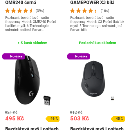
OMR240 černá
GAMEPOWER X3 bílá
(39×)
(16×)
Rozhraní: bezdrátové - radio
Rozhraní: bezdrátové - radio
frequency Model: OMR240 Počet
frequency Model: X3 Počet tlačítek
tlačítek myši: 6 Technologie
myši: 5 Technologie snímání: jiná
snímání: optická Barva:…
Barva: bílá
> 5 kusů skladem
Poslední kus skladem
Novinka
Novinka
921 Kč
912 Kč
495 Kč
503 Kč
-46 %
-45 %
Bezdrátová myš Logitech
Bezdrátová myš Logitech