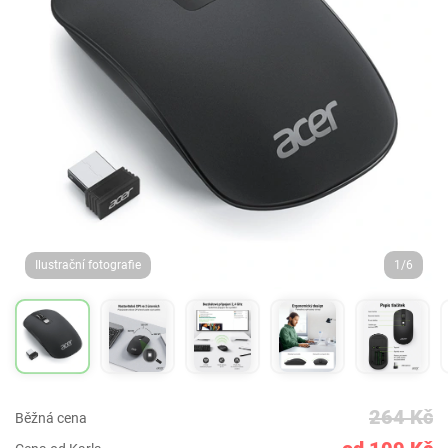
Ilustrační fotografie
1/6
264 Kč
Běžná cena