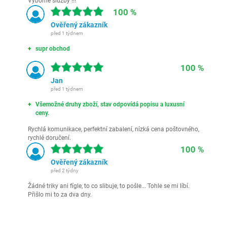
Výborné služby !!!
100 %
Ověřený zákazník
před 1 týdnem
supr obchod
100 %
Jan
před 1 týdnem
Všemožné druhy zboží, stav odpovídá popisu a luxusní
ceny.
Rychlá komunikace, perfektní zabalení, nízká cena poštovného,
rychlé doručení.
100 %
Ověřený zákazník
před 2 týdny
Žádné triky ani fígle, to co slibuje, to pošle... Tohle se mi líbí.
Přišlo mi to za dva dny.