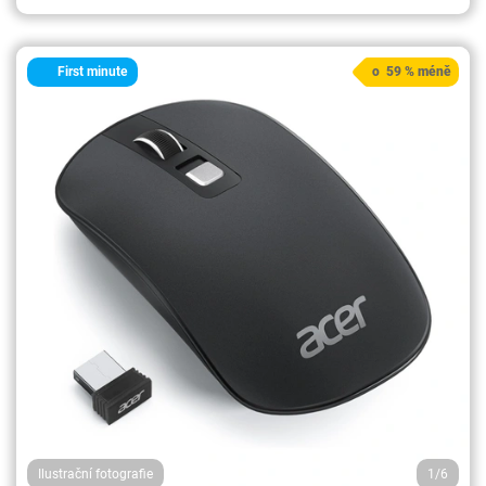
First minute
o 59 % méně
Ilustrační fotografie
1/6