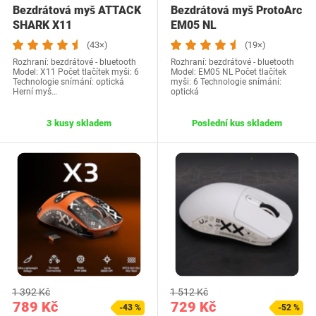
Bezdrátová myš ATTACK
Bezdrátová myš ProtoArc
SHARK X11
EM05 NL
(43×)
(19×)
Rozhraní: bezdrátové - bluetooth
Rozhraní: bezdrátové - bluetooth
Model: X11 Počet tlačítek myši: 6
Model: EM05 NL Počet tlačítek
Technologie snímání: optická
myši: 6 Technologie snímání:
Herní myš…
optická
3 kusy skladem
Poslední kus skladem
1 392 Kč
1 512 Kč
789 Kč
729 Kč
-43 %
-52 %