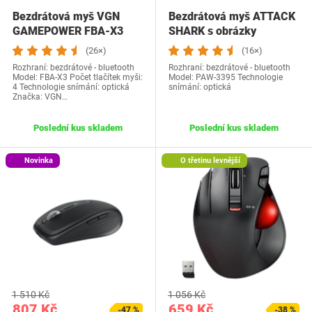
Bezdrátová myš VGN
Bezdrátová myš ATTACK
GAMEPOWER FBA-X3
SHARK s obrázky
(26×)
(16×)
Rozhraní: bezdrátové - bluetooth
Rozhraní: bezdrátové - bluetooth
Model: FBA-X3 Počet tlačítek myši:
Model: PAW-3395 Technologie
4 Technologie snímání: optická
snímání: optická
Značka: VGN…
Poslední kus skladem
Poslední kus skladem
Novinka
O třetinu levnější
1 510 Kč
1 056 Kč
807 Kč
659 Kč
-47 %
-38 %