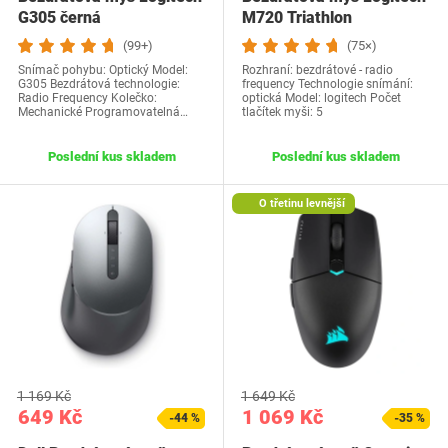
G305 černá
M720 Triathlon
(99+)
(75×)
Snímač pohybu: Optický Model:
Rozhraní: bezdrátové - radio
G305 Bezdrátová technologie:
frequency Technologie snímání:
Radio Frequency Kolečko:
optická Model: logitech Počet
Mechanické Programovatelná…
tlačítek myši: 5
Poslední kus skladem
Poslední kus skladem
O třetinu levnější
1 169 Kč
1 649 Kč
649 Kč
1 069 Kč
-44 %
-35 %