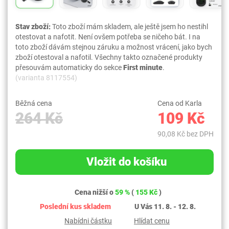
Stav zboží:
Toto zboží mám skladem, ale ještě jsem ho nestihl
otestovat a nafotit. Není ovšem potřeba se ničeho bát. I na
toto zboží dávám stejnou záruku a možnost vrácení, jako bych
zboží otestoval a nafotil. Všechny takto označené produkty
přesouvám automaticky do sekce
First minute
.
(varianta 8117554)
Běžná cena
Cena od Karla
264 Kč
109 Kč
90,08 Kč bez DPH
Vložit do košíku
Cena nižší o
59 %
(
155 Kč
)
Poslední kus skladem
U Vás 11. 8. - 12. 8.
Nabídni částku
Hlídat cenu