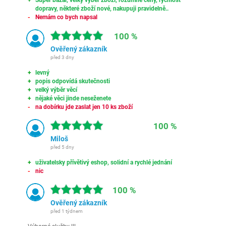
Super bazar, velký výběr zboží, rozumné ceny, rychlost
dopravy, některé zboží nové, nakupuji pravidelně..
Nemám co bych napsal
100 %
Ověřený zákazník
před 3 dny
levný
popis odpovídá skutečnosti
velký výběr věcí
nějaké věci jinde neseženete
na dobírku jde zaslat jen 10 ks zboží
100 %
Miloš
před 5 dny
uživatelsky přívětivý eshop, solidní a rychlé jednání
nic
100 %
Ověřený zákazník
před 1 týdnem