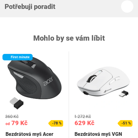
Potřebuji poradit
Mohlo by se vám líbit
First minute
360 Kč
1 272 Kč
79 Kč
629 Kč
-78 %
-51 %
od
Bezdrátová myš Acer
Bezdrátová myš VGN