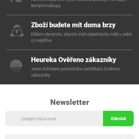
levnými nákupy
Zboží budete mít doma brzy
Dělám vše proto, abyste Vaši objednávku měli u sebe
co nejdříve
Heureka Ověřeno zákazníky
Jsem držitelem prestižního certifikátu Ověřeno
zákazníky
Newsletter
Odeslat