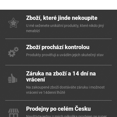
Zboží, které jinde nekoupíte
U mě seženete unikátní produkty, které nikdo jiný
nenabízí
Zboží prochází kontrolou
Produkty prověřuji a uvádím jejich skutečný stav
Záruka na zboží a 14 dní na
vrácení
Na zakoupené zboží dostáváte záruku i možnost
vrácení ve 14denní lhůtě
Prodejny po celém Česku
Navštivte jednu z mých několika prodejen se super