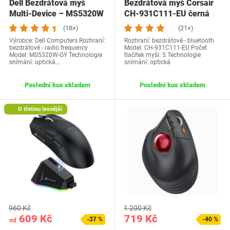
Dell Bezdrátová myš
Bezdrátová myš Corsair
Multi-Device – MS5320W
CH-931C111-EU černá
(18×)
(21×)
Výrobce: Dell Computers Rozhraní:
Rozhraní: bezdrátové - bluetooth
bezdrátové - radio frequency
Model: CH-931C111-EU Počet
Model: ‎MS5320W-GY Technologie
tlačítek myši: 5 Technologie
snímání: optická…
snímání: optická
Poslední kus skladem
Poslední kus skladem
O třetinu levnější
960 Kč
1 200 Kč
609 Kč
719 Kč
-37 %
-40 %
od