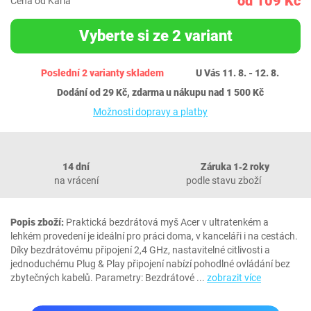
od 109 Kč
Cena od Karla
Vyberte si ze 2 variant
Poslední 2 varianty skladem
U Vás 11. 8. - 12. 8.
Dodání od 29 Kč, zdarma u nákupu nad 1 500 Kč
Možnosti dopravy a platby
14 dní
Záruka 1‐2 roky
na vrácení
podle stavu zboží
Popis zboží:
Praktická bezdrátová myš Acer v ultratenkém a
lehkém provedení je ideální pro práci doma, v kanceláři i na cestách.
Díky bezdrátovému připojení 2,4 GHz, nastavitelné citlivosti a
jednoduchému Plug & Play připojení nabízí pohodlné ovládání bez
zbytečných kabelů. Parametry: Bezdrátové
...
zobrazit více