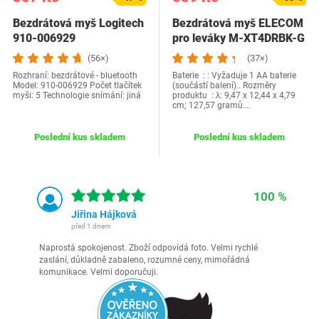
Bezdrátová myš Logitech
Bezdrátová myš ELECOM
910-006929
pro leváky M-XT4DRBK-G
(56×)
(37×)
Rozhraní: bezdrátové - bluetooth
Baterie ‏ : ‎: Vyžaduje 1 AA baterie
Model: 910-006929 Počet tlačítek
(součástí balení).. Rozměry
myši: 5 Technologie snímání: jiná
produktu ‏ : λ: 9,47 x 12,44 x 4,79
cm; 127,57 gramů.…
Poslední kus skladem
Poslední kus skladem
100 %
Jiřina Hájková
před 1 dnem
Naprostá spokojenost. Zboží odpovídá foto. Velmi rychlé
zaslání, důkladně zabaleno, rozumné ceny, mimořádná
komunikace. Velmi doporučuji.