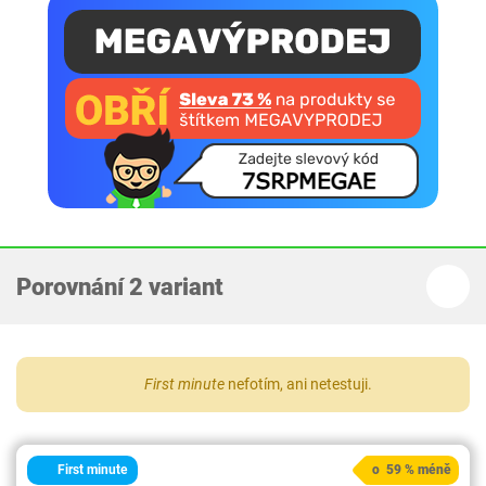
Porovnání 2 variant
First minute
nefotím, ani netestuji.
First minute
o 59 % méně