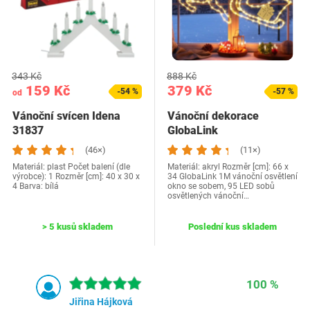
343 Kč
888 Kč
159 Kč
379 Kč
-54 %
-57 %
od
Vánoční svícen Idena
Vánoční dekorace
31837
GlobaLink
EUCNGL1elk1sled
(46×)
(11×)
Materiál: plast Počet balení (dle
Materiál: akryl Rozměr [cm]: 66 x
výrobce): 1 Rozměr [cm]: 40 x 30 x
34 GlobaLink 1M vánoční osvětlení
4 Barva: bílá
okno se sobem, 95 LED sobů
osvětlených vánoční…
> 5 kusů skladem
Poslední kus skladem
100 %
Jiřina Hájková