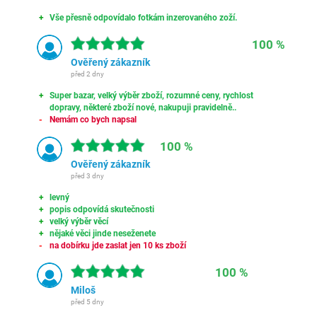
Vše přesně odpovídalo fotkám inzerovaného zoží.
100 %
Ověřený zákazník
před 2 dny
Super bazar, velký výběr zboží, rozumné ceny, rychlost
dopravy, některé zboží nové, nakupuji pravidelně..
Nemám co bych napsal
100 %
Ověřený zákazník
před 3 dny
levný
popis odpovídá skutečnosti
velký výběr věcí
nějaké věci jinde neseženete
na dobírku jde zaslat jen 10 ks zboží
100 %
Miloš
před 5 dny