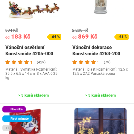
504 Kč
2 208 Kč
183 Kč
869 Kč
-64 %
-61 %
od
od
Vánoční osvětlení
Vánoční dekorace
Konstsmide 4205-000
Konstsmide 4263-200
Paříž
(42×)
(7×)
Materiál: Syntetika Rozměr [cm]:
Materiál: plast Rozměr [cm]: 12,5 x
35.5 x 6.5 x 14 cm 3 x AAA 0,25
12,5 x 27,2 Pařížská scéna
kg
> 5 kusů skladem
> 5 kusů skladem
Novinka
First minute
+1