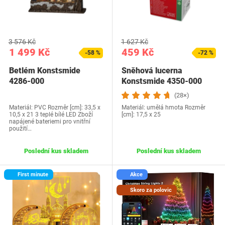
3 576 Kč
1 627 Kč
1 499 Kč
459 Kč
-58 %
-72 %
Betlém Konstsmide
Sněhová lucerna
4286-000
Konstsmide 4350-000
(28×)
Materiál: PVC Rozměr [cm]: 33,5 x
Materiál: umělá hmota Rozměr
10,5 x 21 3 teplé bílé LED Zboží
[cm]: 17,5 x 25
napájené bateriemi pro vnitřní
použití…
Poslední kus skladem
Poslední kus skladem
First minute
Akce
Skoro za polovic