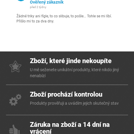
Ověřený zákazník
před 2 týdny
Žádné triky ani fígle, to co slibuje, to pošle... Tohle se mi líbí.
Přišlo mi to za dva dny.
Zboží, které jinde nekoupíte
U mě seženete unikátní produkty, které nikdo jiný
nenabízí
Zboží prochází kontrolou
Produkty prověřuji a uvádím jejich skutečný stav
Záruka na zboží a 14 dní na
vrácení