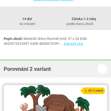
14 dní
Záruka 1‐2 roky
na vrácení
podle stavu zboží
Popis zboží:
Materiál: dřevo Rozměr [cm]: 37 x 26 EAN:
4020972018397 ASIN: B000KTK3PI
...
zobrazit více
Porovnání 2 variant
o 42 % méně