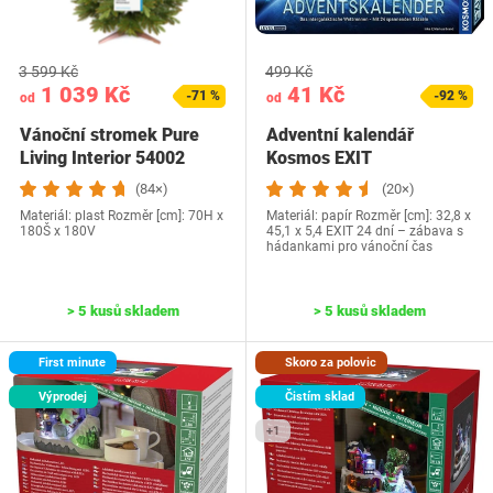
3 599 Kč
499 Kč
1 039 Kč
41 Kč
-71 %
-92 %
od
od
Vánoční stromek Pure
Adventní kalendář
Living Interior 54002
Kosmos EXIT
(84×)
(20×)
Materiál: plast Rozměr [cm]: 70H x
Materiál: papír Rozměr [cm]: ‎32,8 x
180Š x 180V
45,1 x 5,4 EXIT 24 dní – zábava s
hádankami pro vánoční čas
> 5 kusů skladem
> 5 kusů skladem
First minute
Skoro za polovic
Výprodej
Čistím sklad
+1