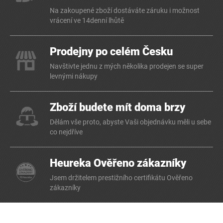
Na zakoupené zboží dostáváte záruku i možnost
vrácení ve 14denní lhůtě
Prodejny po celém Česku
Navštivte jednu z mých několika prodejen se super
levnými nákupy
Zboží budete mít doma brzy
Dělám vše proto, abyste Vaši objednávku měli u sebe
co nejdříve
Heureka Ověřeno zákazníky
Jsem držitelem prestižního certifikátu Ověřeno
zákazníky