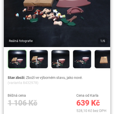
Reálná fotografie
1/6
Stav zboží:
Zboží ve výborném stavu, jako nové.
(varianta 8432978)
Běžná cena
Cena od Karla
1 106 Kč
639 Kč
528,10 Kč bez DPH