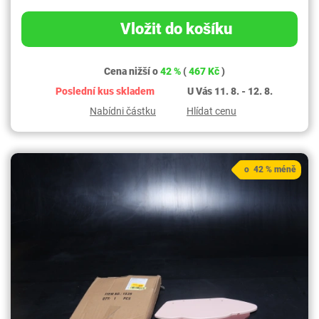
Vložit do košíku
Cena nižší o
42 %
(
467 Kč
)
Poslední kus skladem
U Vás 11. 8. - 12. 8.
Nabídni částku
Hlídat cenu
o 42 % méně