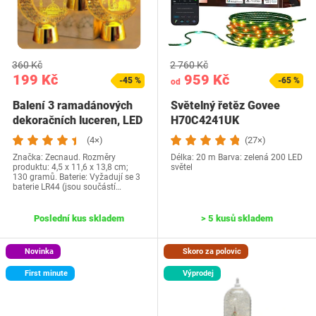
360 Kč
2 760 Kč
199 Kč
959 Kč
-45 %
-65 %
od
Balení 3 ramadánových
Světelný řetěz Govee
dekoračních luceren, LED
H70C4241UK
ramadánová…
(4×)
(27×)
Značka: Zecnaud. Rozměry
Délka: 20 m Barva: zelená 200 LED
produktu: 4,5 x 11,6 x 13,8 cm;
světel
130 gramů. Baterie: Vyžadují se 3
baterie LR44 (jsou součástí…
Poslední kus skladem
> 5 kusů skladem
Novinka
Skoro za polovic
First minute
Výprodej