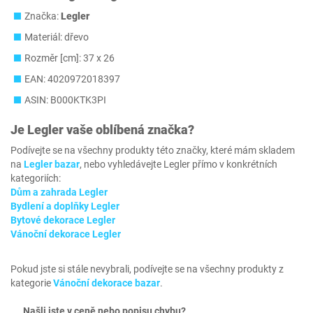
Značka:
Legler
Materiál: dřevo
Rozměr [cm]: 37 x 26
EAN: 4020972018397
ASIN: B000KTK3PI
Je
Legler
vaše oblíbená značka?
Podívejte se na všechny produkty této značky, které mám skladem
na
Legler bazar
, nebo vyhledávejte Legler přímo v konkrétních
kategoriích:
Dům a zahrada Legler
Bydlení a doplňky Legler
Bytové dekorace Legler
Vánoční dekorace Legler
Pokud jste si stále nevybrali, podívejte se na všechny produkty z
kategorie
Vánoční dekorace bazar
.
Našli jste v ceně nebo popisu chybu?