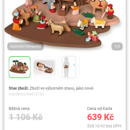
Ilustrační fotografie
1/3
Stav zboží:
Zboží ve výborném stavu, jako nové.
(varianta 8441216)
Běžná cena
Cena od Karla
1 106 Kč
639 Kč
528,10 Kč bez DPH