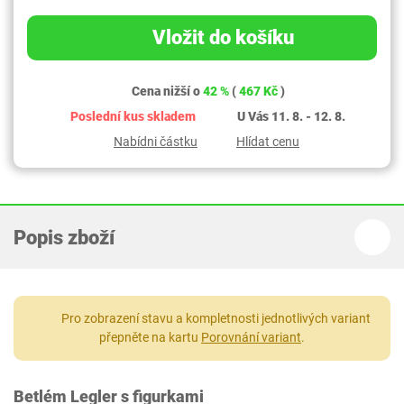
Vložit do košíku
Cena nižší o
42 %
(
467 Kč
)
Poslední kus skladem
U Vás 11. 8. - 12. 8.
Nabídni částku
Hlídat cenu
Popis zboží
Pro zobrazení stavu a kompletnosti jednotlivých variant
přepněte na kartu
Porovnání variant
.
Betlém Legler s figurkami