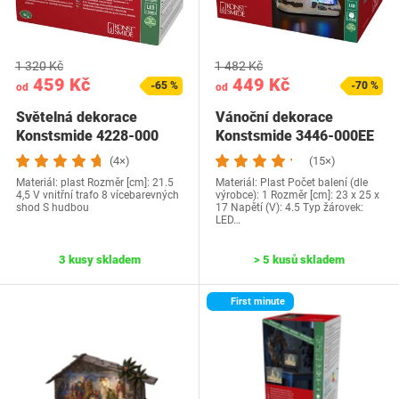
1 320 Kč
1 482 Kč
459 Kč
449 Kč
-65 %
-70 %
od
od
Světelná dekorace
Vánoční dekorace
Konstsmide 4228-000
Konstsmide 3446-000EE
(4×)
(15×)
Materiál: plast Rozměr [cm]: 21.5
Materiál: Plast Počet balení (dle
4,5 V vnitřní trafo 8 vícebarevných
výrobce): 1 Rozměr [cm]: 23 x 25 x
shod S hudbou
17 Napětí (V): 4.5 Typ žárovek:
LED…
3 kusy skladem
> 5 kusů skladem
First minute