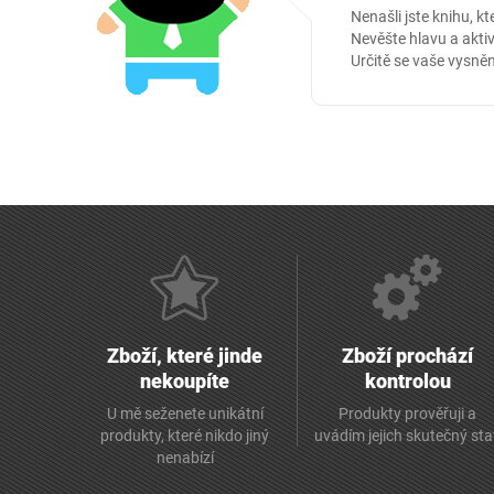
Nenašli jste knihu, kt
Nevěšte hlavu a aktiv
Určitě se vaše vysněn
Zboží, které jinde
Zboží prochází
nekoupíte
kontrolou
U mě seženete unikátní
Produkty prověřuji a
produkty, které nikdo jiný
uvádím jejich skutečný st
nenabízí