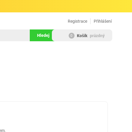
Registrace
Přihlášení
Hledej
Košík
prázdný
0
dem.