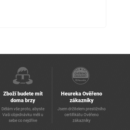
Zboží budete mít
Heureka Ověřeno
doma brzy
zákazníky
Dělám vše proto, abyste
Jsem držitelem prestižního
Vaši objednávku měli u
certifikátu Ověřeno
sebe co nejdříve
zákazníky