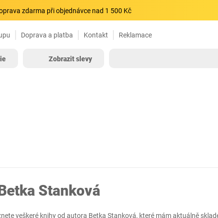
oprava zdarma při objednávce nad 1 500 Kč
upu
Doprava a platba
Kontakt
Reklamace
ie
Zobrazit slevy
 Betka Stanková
znete veškeré knihy od autora Betka Stanková, které mám aktuálně skla