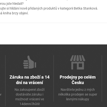
erou jste hledali?
ujte si hlídání nově přidaných produktů v kategorii
Betka Stanková
.
á kniha brzy objeví.
Záruka na zboží a 14
Prodejny po celém
dní na vrácení
Česku
Na zakoupené zboží
Navštivte jednu z mých
av
dostáváte záruku i
několika prodejen se super
možnost vrácení ve
levnými nákupy
14denní lhůtě