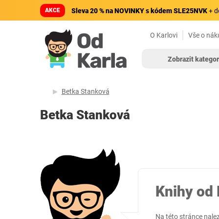
AKCE
Sleva 20 % na NOVINKY s kódem SLE25NVK
+ d
O Karlovi
Vše o nák
Zobrazit kategor
Betka Stanková
Betka Stanková
Knihy od
Na této stránce nale