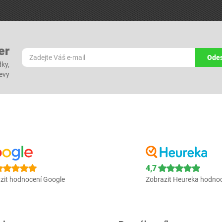
er
Odes
dky,
levy
4,7
zit hodnocení Google
Zobrazit Heureka hodno