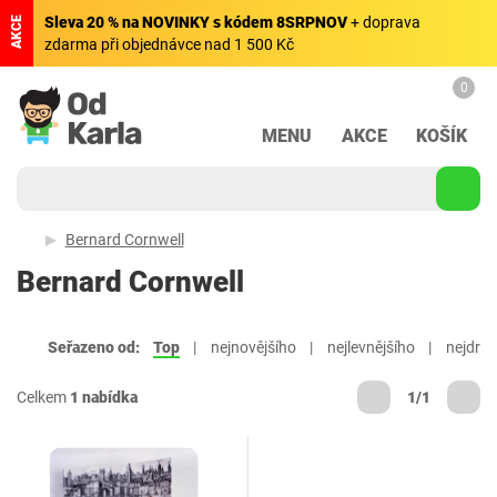
Sleva 20 % na NOVINKY s kódem 8SRPNOV
+ doprava
AKCE
zdarma při objednávce nad 1 500 Kč
0
MENU
AKCE
KOŠÍK
Bernard Cornwell
Bernard Cornwell
Seřazeno od:
Top
nejnovějšího
nejlevnějšího
nejdraž
Celkem
1 nabídka
1/1