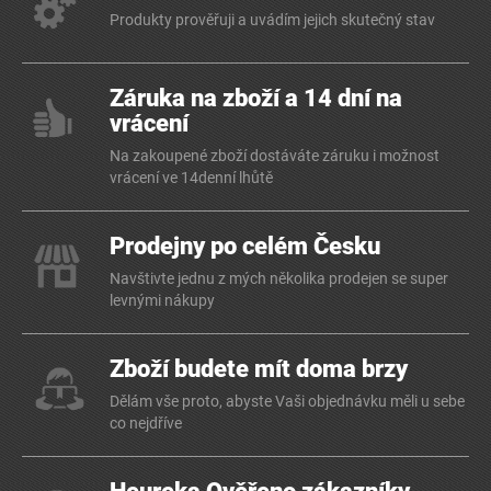
Produkty prověřuji a uvádím jejich skutečný stav
Záruka na zboží a 14 dní na
vrácení
Na zakoupené zboží dostáváte záruku i možnost
vrácení ve 14denní lhůtě
Prodejny po celém Česku
Navštivte jednu z mých několika prodejen se super
levnými nákupy
Zboží budete mít doma brzy
Dělám vše proto, abyste Vaši objednávku měli u sebe
co nejdříve