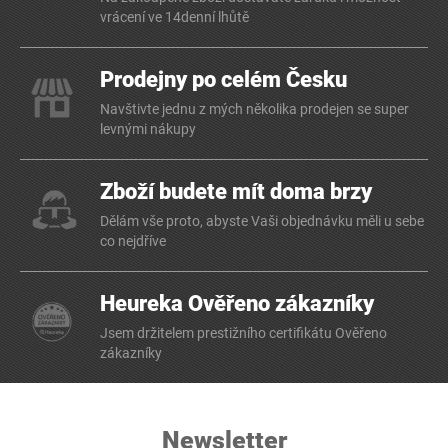
vrácení ve 14denní lhůtě
Prodejny po celém Česku
Navštivte jednu z mých několika prodejen se super
levnými nákupy
Zboží budete mít doma brzy
Dělám vše proto, abyste Vaši objednávku měli u sebe
co nejdříve
Heureka Ověřeno zákazníky
Jsem držitelem prestižního certifikátu Ověřeno
zákazníky
Newsletter