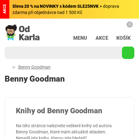
Sleva 20 % na NOVINKY s kódem SLE25NVK
+ doprava
AKCE
zdarma při objednávce nad 1 500 Kč
0
MENU
AKCE
KOŠÍK
Benny Goodman
Benny Goodman
Knihy od Benny Goodman
Na této stránce naleznete veškeré knihy od autora
Benny Goodman, které mám aktuálně skladem.
Nenašli jste knihu, kterou jste hledali?