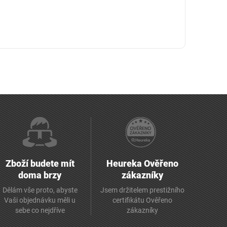
Zboží budete mít
Heureka Ověřeno
doma brzy
zákazníky
Dělám vše proto, abyste
Jsem držitelem prestižního
Vaši objednávku měli u
certifikátu Ověřeno
sebe co nejdříve
zákazníky