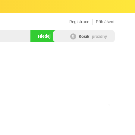
Registrace
Přihlášení
Hledej
Košík
prázdný
0