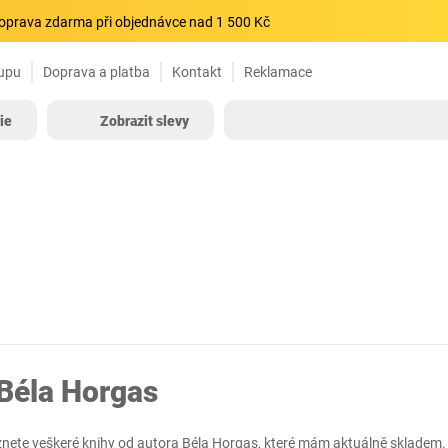
oprava zdarma při objednávce nad 1 500 Kč
upu
Doprava a platba
Kontakt
Reklamace
ie
Zobrazit slevy
Béla Horgas
znete veškeré knihy od autora Béla Horgas, které mám aktuálně skladem.