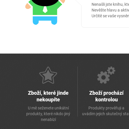
Nenašli jste knihu, kt
Nevěšte hlavu a aktiv
Určitě se vaše vysněn
Zboží, které jinde
Zboží prochází
nekoupíte
kontrolou
U mě seženete unikátní
Produkty prověřuji a
produkty, které nikdo jiný
uvádím jejich skutečný st
nenabízí