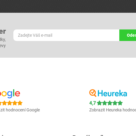
er
Odes
dky,
levy
4,7
zit hodnocení Google
Zobrazit Heureka hodno