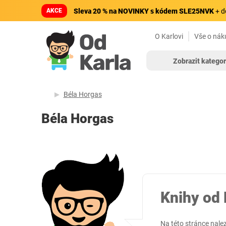
AKCE
Sleva 20 % na NOVINKY s kódem SLE25NVK
+ d
O Karlovi
Vše o nák
Zobrazit kategor
Béla Horgas
Béla Horgas
Knihy od 
Na této stránce nale