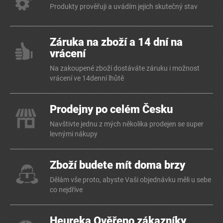
Produkty prověřuji a uvádím jejich skutečný stav
Záruka na zboží a 14 dní na
vrácení
Na zakoupené zboží dostáváte záruku i možnost
vrácení ve 14denní lhůtě
Prodejny po celém Česku
Navštivte jednu z mých několika prodejen se super
levnými nákupy
Zboží budete mít doma brzy
Dělám vše proto, abyste Vaši objednávku měli u sebe
co nejdříve
Heureka Ověřeno zákazníky