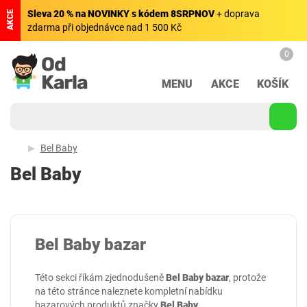
Sleva 20 % na NOVINKY s kódem 8SRPNOV
+ doprava
AKCE
zdarma při objednávce nad 1 500 Kč
0
MENU
AKCE
KOŠÍK
Bel Baby
Bel Baby
Bel Baby bazar
Této sekci říkám zjednodušeně
Bel Baby bazar
, protože
na této stránce naleznete kompletní nabídku
bazarových produktů značky
Bel Baby
.