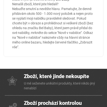
Nenašli zboží, které jste hledali?
Nebuďte smutní a nevěšte hlavu. Pamatujte, že denně
přidávám okolo 500 - 1.000 nový položek a nejen proto
se vyplatí moji nabídku pravidelně sledovat. Pokud
chcete být v obraze a prohlédnout si veškeré zboží (bez
ohledu na značku Bel Baby), které jsem právě přidal do
své nabídky, mrkněte do sekce
"Nově v nabídce"
. Odkaz
na "Nově v nabídce" naleznete vždy na hlavní stránce
mého online
bazaru
, hledejte červené tlačítko „Zobrazit
vše“.
Zboží, které jinde nekoupíte
U mě seženete unikátní produkty, které nikdo jiný
nenabízí
Zboží prochází kontrolou