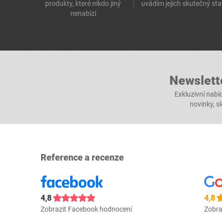
produkty, které nikdo jiný
uvádím jejich skutečný st
nenabízí
Newslett
Exkluzivní nabí
novinky, s
Reference a recenze
4,8
4,8
Zobrazit Facebook hodnocení
Zobra