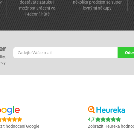
av
dostáváte záruku i
několika prodejen se super
možnost vrácení ve
levnými nákupy
14denní lhůtě
er
Odes
dky,
levy
4,7
zit hodnocení Google
Zobrazit Heureka hodno