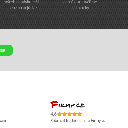
Vaši objednávku měli u
certifikátu Ověřeno
sebe co nejdříve
zákazníky
lat
4,8
cení
Zobrazit hodnocení na Firmy.cz