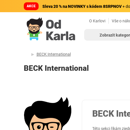
AKCE
Sleva 20 % na NOVINKY s kódem 8SRPNOV
+ do
O Karlovi
Vše o nák
Zobrazit kategor
BECK International
BECK International
BECK Inte
Této sekci říkám zj