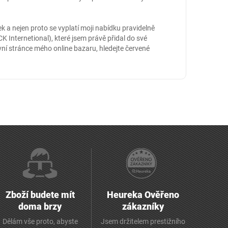
 a nejen proto se vyplatí moji nabídku pravidelně
 Internetional), které jsem právě přidal do své
vní stránce mého online
bazaru
, hledejte červené
Zboží budete mít
Heureka Ověřeno
doma brzy
zákazníky
Dělám vše proto, abyste
Jsem držitelem prestižního