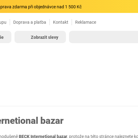
prava zdarma při objednávce nad 1 500 Kč
upu
Doprava a platba
Kontakt
Reklamace
ie
Zobrazit slevy
rnetional bazar
ednodušeně
BECK Internetional bazar
, protože na této stránce naleznete