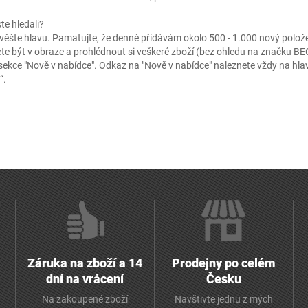
ste hledali?
ěšte hlavu. Pamatujte, že denně přidávám okolo 500 - 1.000 nový položek
te být v obraze a prohlédnout si veškeré zboží (bez ohledu na značku BECK
 sekce
"Nově v nabídce"
. Odkaz na "Nově v nabídce" naleznete vždy na hla
“.
Záruka na zboží a 14
Prodejny po celém
dní na vrácení
Česku
Na zakoupené zboží
Navštivte jednu z mých