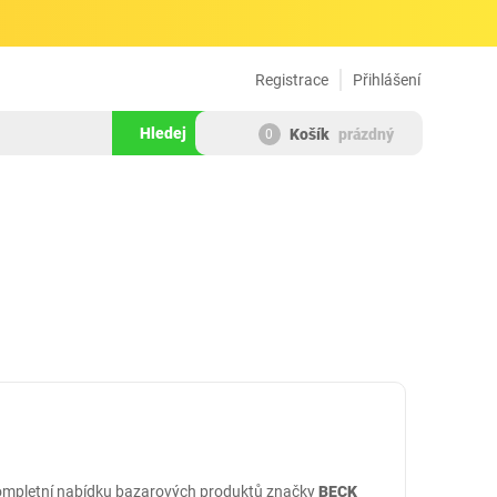
Registrace
Přihlášení
Hledej
Košík
prázdný
0
 kompletní nabídku bazarových produktů značky
BECK