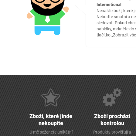
Internetional
.
Nenašli zboží, které j
Nebuďte smutní a nev
sledovat. Pokud chce
nabídky, mrkněte do
tlačítko „Zobrazit vše
Zboží, které jinde
Zboží prochází
nekoupíte
kontrolou
U mě seženete unikátní
Produkty prověřuji a