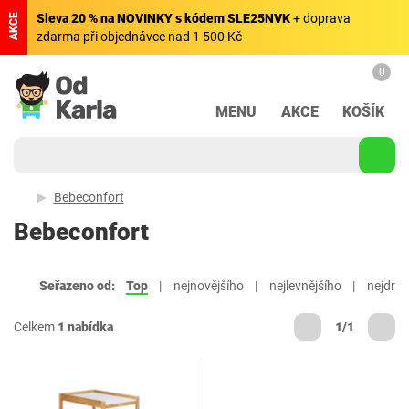
Sleva 20 % na NOVINKY s kódem SLE25NVK
+ doprava
AKCE
zdarma při objednávce nad 1 500 Kč
0
MENU
AKCE
KOŠÍK
Bebeconfort
Bebeconfort
Seřazeno od:
Top
nejnovějšího
nejlevnějšího
nejdraž
Celkem
1 nabídka
1/1