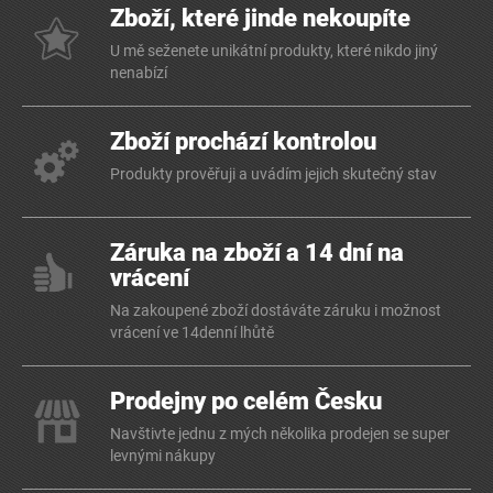
Zboží, které jinde nekoupíte
U mě seženete unikátní produkty, které nikdo jiný
nenabízí
Zboží prochází kontrolou
Produkty prověřuji a uvádím jejich skutečný stav
Záruka na zboží a 14 dní na
vrácení
Na zakoupené zboží dostáváte záruku i možnost
vrácení ve 14denní lhůtě
Prodejny po celém Česku
Navštivte jednu z mých několika prodejen se super
levnými nákupy