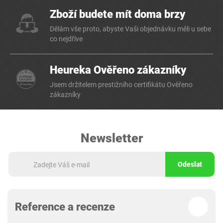
Zboží budete mít doma brzy
Dělám vše proto, abyste Vaši objednávku měli u sebe
co nejdříve
Heureka Ověřeno zákazníky
Jsem držitelem prestižního certifikátu Ověřeno
zákazníky
Newsletter
Odeslat
Reference a recenze