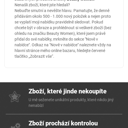
Nenašli zboží, které jste hledali?
Nebuďte smutní a nevěšte hlavu. Pamatujte, že denně
přidávám okolo 500 - 1.000 nový položek a nejen proto
se vyplatí moji nabídku pravidelně sledovat. Pokud
chcete být v obraze a prohlédnout si veškeré zboží (bez
ohledu na značku Beauty Women), které jsem právě
přidal do své nabídky, mrkněte do sekce
"Nově v
nabídce"
. Odkaz na "Nově v nabídce" naleznete vždy na
hlavní stránce mého online
bazaru
, hledejte červené
tlačítko „Zobrazit vše“.
Zboží, které jinde nekoupíte
U mě seženete unikátní produkty, které nikdo jiný
nenabízí
Zboží prochází kontrolou