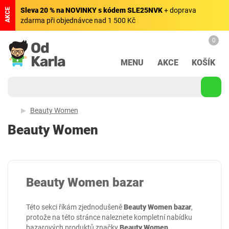
Sleva 20 % na NOVINKY s kódem SLE25NVK
+ doprava
AKCE
zdarma při objednávce nad 1 500 Kč
0
MENU
AKCE
KOŠÍK
Beauty Women
Beauty Women
Beauty Women bazar
Této sekci říkám zjednodušeně
Beauty Women bazar
,
protože na této stránce naleznete kompletní nabídku
bazarových produktů značky
Beauty Women
.