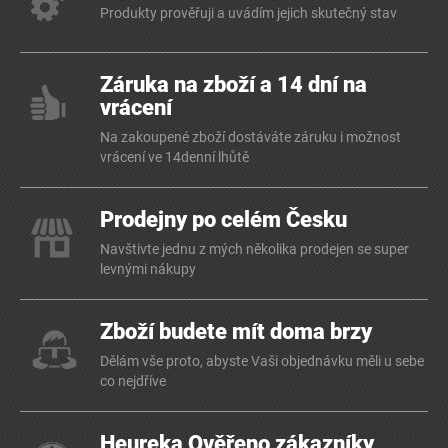
Produkty prověřuji a uvádím jejich skutečný stav
Záruka na zboží a 14 dní na
vrácení
Na zakoupené zboží dostáváte záruku i možnost
vrácení ve 14denní lhůtě
Prodejny po celém Česku
Navštivte jednu z mých několika prodejen se super
levnými nákupy
Zboží budete mít doma brzy
Dělám vše proto, abyste Vaši objednávku měli u sebe
co nejdříve
Heureka Ověřeno zákazníky