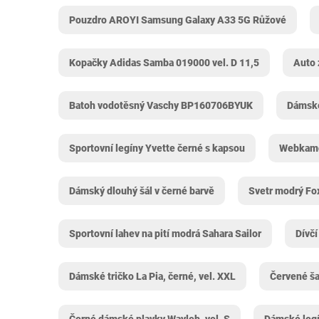
Pouzdro AROYI Samsung Galaxy A33 5G Růžové
Kopačky Adidas Samba 019000 vel. D 11,5
Auto 
Batoh vodotěsný Vaschy BP160706BYUK
Dámské 
Sportovní legíny Yvette černé s kapsou
Webkame
Dámský dlouhý šál v černé barvě
Svetr modrý Fo
Sportovní lahev na pití modrá Sahara Sailor
Dívčí
Dámské tričko La Pia, černé, vel. XXL
Červené ša