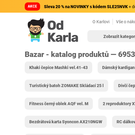
AKCE
Sleva 20 % na NOVINKY s kódem SLE25NVK
+ d
O Karlovi
Vše o nák
Zobrazit kategor
Bazar - katalog produktů — 695
Khaki čepice Mashki vel.41-43
Dámský kardigan
Turistický batoh ZOMAKE Skládací 25 l
Dívčí če
Fitness černý oblek AQF vel. M
2 reproduktory 
Bezdrátová karta Syoncon AX210NGW
RC dálkov