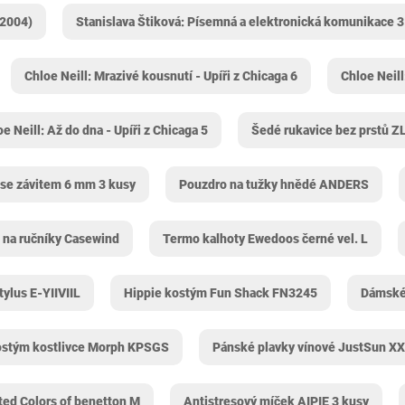
(2004)
Stanislava Štiková: Písemná a elektronická komunikace 3
Chloe Neill: Mrazivé kousnutí - Upíři z Chicaga 6
Chloe Neill
e Neill: Až do dna - Upíři z Chicaga 5
Šedé rukavice bez prstů 
 se závitem 6 mm 3 kusy
Pouzdro na tužky hnědé ANDERS
 na ručníky Casewind
Termo kalhoty Ewedoos černé vel. L
ylus E-YIIVIIL
Hippie kostým Fun Shack FN3245
Dámské 
stým kostlivce Morph KPSGS
Pánské plavky vínové JustSun X
ted Colors of benetton M
Antistresový míček AIPIE 3 kusy