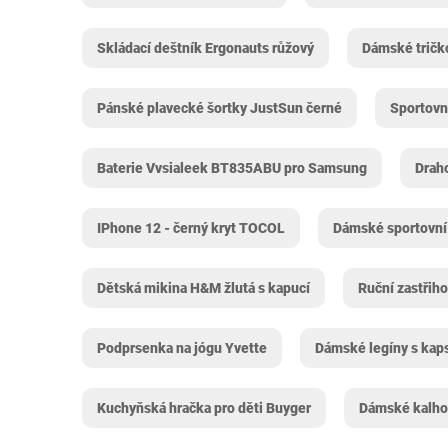
Skládací deštník Ergonauts růžový
Dámské tričk
Pánské plavecké šortky JustSun černé
Sportovn
Baterie Vvsialeek BT835ABU pro Samsung
Drah
IPhone 12 - černý kryt TOCOL
Dámské sportovní 
Dětská mikina H&M žlutá s kapucí
Ruční zastřih
Podprsenka na jógu Yvette
Dámské legíny s kap
Kuchyňská hračka pro děti Buyger
Dámské kalhot