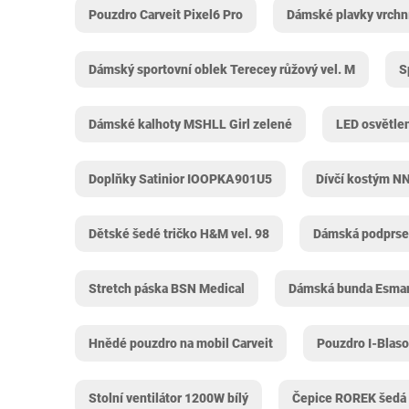
Pouzdro Carveit Pixel6 Pro
Dámské plavky vrchní
Dámský sportovní oblek Terecey růžový vel. M
S
Dámské kalhoty MSHLL Girl zelené
LED osvětle
Doplňky Satinior IOOPKA901U5
Dívčí kostým 
Dětské šedé tričko H&M vel. 98
Dámská podprsen
Stretch páska BSN Medical
Dámská bunda Esmar
Hnědé pouzdro na mobil Carveit
Pouzdro I-Blas
Stolní ventilátor 1200W bílý
Čepice ROREK šedá 