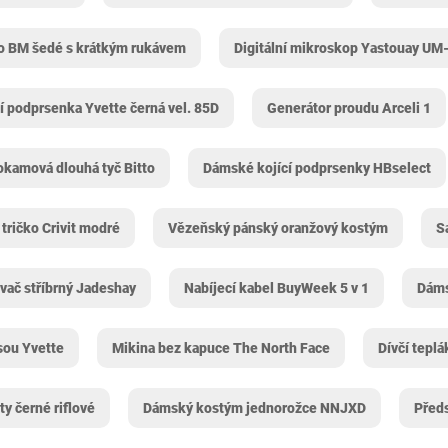
o BM šedé s krátkým rukávem
Digitální mikroskop Yastouay U
í podprsenka Yvette černá vel. 85D
Generátor proudu Arceli 1
okamová dlouhá tyč Bitto
Dámské kojící podprsenky HBselect
tričko Crivit modré
Vězeňský pánský oranžový kostým
S
ovač stříbrný Jadeshay
Nabíjecí kabel BuyWeek 5 v 1
Dáms
sou Yvette
Mikina bez kapuce The North Face
Dívčí teplá
y černé riflové
Dámský kostým jednorožce NNJXD
Před