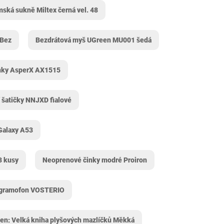
ská sukně Miltex černá vel. 48
 Bez
Bezdrátová myš UGreen MU001 šedá
ky ‎AsperX AX1515
í šatičky NNJXD fialové
Galaxy A53
3 kusy
Neoprenové činky modré Proiron
 gramofon VOSTERIO
en: Velká kniha plyšových mazlíčků Měkká