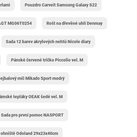
rlami
Pouzdro Carveit Samsung Galaxy S22
MAGT MG06T0254
Rošt na dřevěné uhlí Denmay
Sada 12 barev akrylových nehtů Nicole diary
Pánské červené tričko Piccolio vel. M
lejbalový míč Mikado Sport modrý
ámské tepláky OEAK šedé vel. M
Sada pro první pomoc NASPORT
 ohniště Odoland 29x23x40cm