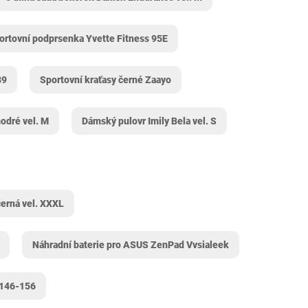
ortovní podprsenka Yvette Fitness 95E
39
Sportovní kraťasy černé Zaayo
odré vel. M
Dámský pulovr Imily Bela vel. S
erná vel. XXXL
Náhradní baterie pro ASUS ZenPad Vvsialeek
 146-156