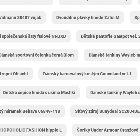
Widmann 38407 voják
Dvoudílné plavky hnědé Zaful M
Sp
í společenské šaty fialové NNJXD
Dětské pantofle Gaatpot vel. 
Dámská sportovní čelenka černá Blom
Dámské tankiny Wayleb m
tropní Olisicht
Dámský karnevalový kostým Coucoland vel. L
Dětská čepice hnědá s ušima Mashki
Dámské tankiny Wayleb č
ý náramek Behave 06849-118
Síťový zdroj Sunydeal SC2004DE
SHOPOHOLIC FASHION hippie L
Šortky Under Armour Oranžové