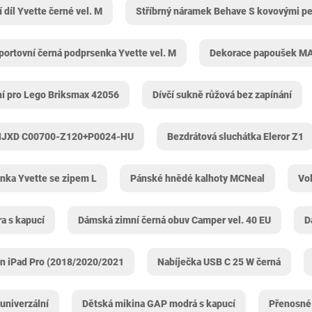
 díl Yvette černé vel. M
Stříbrný náramek Behave S kovovými pe
portovní černá podprsenka Yvette vel. M
Dekorace papoušek 
ní pro Lego Briksmax 42056
Dívčí sukně růžová bez zapínání
NNJXD C00700-Z120+P0024-HU
Bezdrátová sluchátka Eleror Z1
ka Yvette se zipem L
Pánské hnědé kalhoty MCNeal
Vo
a s kapucí
Dámská zimní černá obuv Camper vel. 40 EU
D
on iPad Pro (2018/2020/2021
Nabíječka USB C 25 W černá
univerzální
Dětská mikina GAP modrá s kapucí
Přenosné