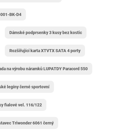
M-001-BK-D4
Dámské podprsenky 3 kusy bez kostic
Rozšiřující karta XTVTX SATA 4 porty
ada na výrobu náramků LUPATDY Paracord 550
ké legíny černé sportovní
ky fialové vel. 116/122
stavec Triwonder 6061 černý