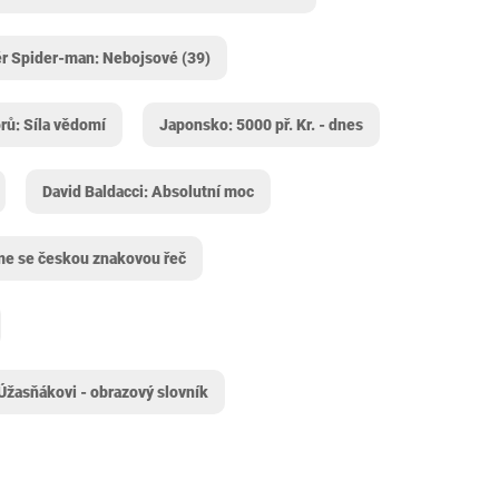
r Spider-man: Nebojsové (39)
orů: Síla vědomí
Japonsko: 5000 př. Kr. - dnes
David Baldacci: Absolutní moc
me se českou znakovou řeč
Úžasňákovi - obrazový slovník