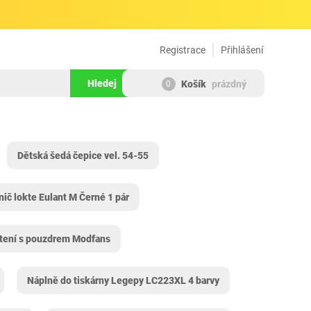
Registrace
Přihlášení
Hledej
Košík
prázdný
0
Dětská šedá čepice vel. 54-55
nič lokte Eulant M Černé 1 pár
čtení s pouzdrem Modfans
Náplně do tiskárny Legepy LC223XL 4 barvy