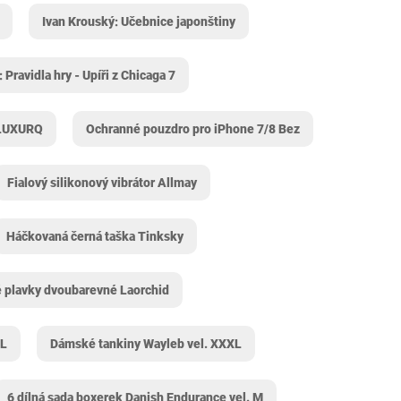
Ivan Krouský: Učebnice japonštiny
: Pravidla hry - Upíři z Chicaga 7
ZLUXURQ
Ochranné pouzdro pro iPhone 7/8 Bez
Fialový silikonový vibrátor Allmay
Háčkovaná černá taška Tinksky
plavky dvoubarevné Laorchid
XL
Dámské tankiny Wayleb vel. XXXL
6 dílná sada boxerek Danish Endurance vel. M