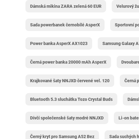
Dámská mikina ZARA zelená 60 EUR
Velurový žu
Sada powerbanek černobílé ‎AsperX
Sportovní p
Power banka ‎AsperX AX1023
Samsung Galaxy A7
Černá power banka 20000 mAh ‎AsperX
Dvoubare
Krajkované šaty NNJXD červené vel. 120
Černá 
Bluetooth 5.3 sluchátka Tozo Crystal Buds
Dámsk
Dívčí společenské šaty modré NNJXD
Li-on bate
Černý kryt pro Samsung A52 Bez
Sada suchých h