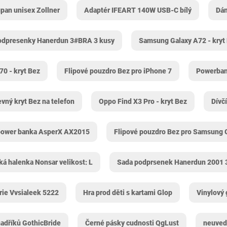
pan unisex Zollner
Adaptér IFEART 140W USB-C bílý
Dám
odpresenky Hanerdun 3#BRA 3 kusy
Samsung Galaxy A72 - kryt
0 - kryt Bez
Flipové pouzdro Bez pro iPhone 7
Powerban
vný kryt Bez na telefon
Oppo Find X3 Pro - kryt Bez
Dívč
power banka ‎AsperX AX2015
Flipové pouzdro Bez pro Samsung 
á halenka Nonsar velikost: L
Sada podprsenek Hanerdun 2001 
rie Vvsialeek 5222
Hra prod děti s kartami Glop
Vinylový
adříků GothicBride
Černé pásky cudnosti QgLust
neuved