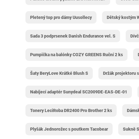
Pletený top pro dámy Uusollecy
Dětský kostým 
Sada 3 podprsenek Danish Endurance vel. S
Dívč
Pumpička na balónky COZY GREENS Ruční 2 ks
Šaty BeryLove Krátké Blush S
Držák projektoru s
Nabíjecí adaptér Sunydeal SC2009DE-EAS-DE-01
Tonery LeciRoba DR2400 Pro Brother 2 ks
Dámsk
Plyšák Jednorožec s poutkem Tacobear
Sukně 