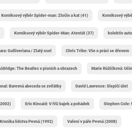
Komiksový výběr Spider-man: Zločin a kat (41)
Komiksový výbě
Komiksový výběr Spider-Man: Atentát (37)
kolektiv aut
ra: Gulliveriana / Zlatý osel
Chris Tribe: Vše o práci se dřevem
Aldridge: The Beatles v písních a obrazech
Marie Růžičková: Učí
nal: Barevná abeceda se zvířátky
David Lawrence: Slepičí úlet
(2002)
Eric Kincaid: V říši bajek a pohádek
Stephen Cole: 
 Kronika lidstva Pevná (1992)
Vaření v páře Pevná (2008)