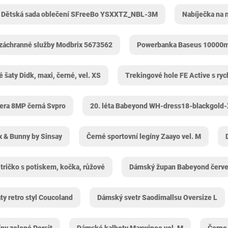
Dětská sada oblečení SFreeBo YSXXTZ_NBL-3M
Nabíječka na
záchranné služby Modbrix 5673562
Powerbanka Baseus 10000m
šaty Didk, maxi, černé, vel. XS
Trekingové hole FE Active s ry
ra 8MP černá Svpro
20. léta Babeyond WH-dress18-blackgold
x & Bunny by Sinsay
Černé sportovní legíny Zaayo vel. M
 tričko s potiskem, kočka, růžové
Dámský župan Babeyond červ
ty retro styl Coucoland
Dámský svetr Saodimallsu Oversize L