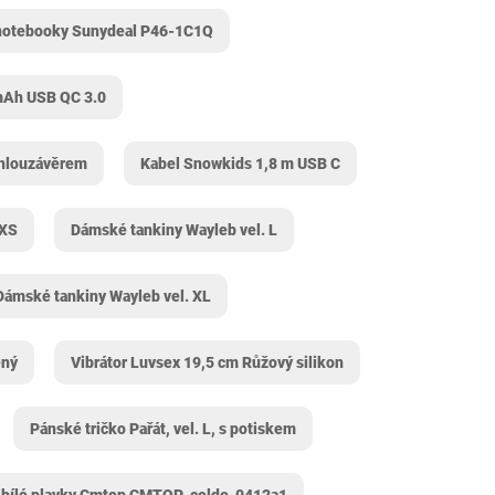
 notebooky Sunydeal P46-1C1Q
Ah USB QC 3.0
chlouzávěrem
Kabel Snowkids 1,8 m USB C
-XS
Dámské tankiny Wayleb vel. L
Dámské tankiny Wayleb vel. XL
ený
Vibrátor Luvsex 19,5 cm Růžový silikon
Pánské tričko Pařát, vel. L, s potiskem