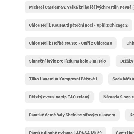
Michael Castleman: Velká kniha léčivých rostlin Pevná 
Chloe Neill: Kousnutí páteční noci - Upíři z Chicaga 2
Chloe Neill: Hořké sousto - Upíři z Chicaga 8
Chlo
Sluneční brýle pro jízdu na kole Jim Halo
Držáky
Tílko Hanerdun Kompresní Béžové L
Sada háčků
Dětský overal na zip EAC zelený
Náhrada S pen st
Dámské černé šaty Sheln se síťovým rukávem
Ko
Pánské dlouhé pyžamo LAPASA M129
Svetr Uni