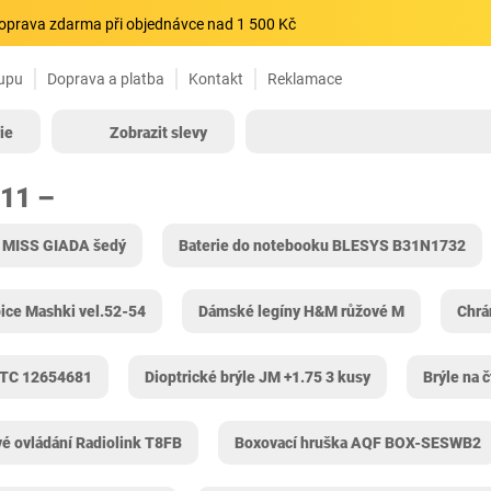
oprava zdarma při objednávce nad 1 500 Kč
upu
Doprava a platba
Kontakt
Reklamace
ie
Zobrazit slevy
311 –
 MISS GIADA šedý
Baterie do notebooku BLESYS B31N1732
pice Mashki vel.52-54
Dámské legíny H&M růžové M
Chrá
XTC 12654681
Dioptrické brýle JM +1.75 3 kusy
Brýle na 
é ovládání Radiolink T8FB
Boxovací hruška AQF ‎BOX-SESWB2