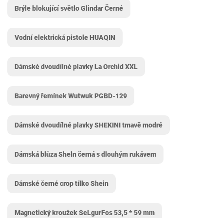
Brýle blokující světlo Glindar Černé
Vodní elektrická pistole HUAQIN
Dámské dvoudílné plavky La Orchid XXL
Barevný řemínek Wutwuk PGBD-129
Dámské dvoudílné plavky SHEKINI tmavě modré
Dámská blůza Sheln černá s dlouhým rukávem
Dámské černé crop tílko Shein
Magnetický kroužek SeLgurFos 53,5 * 59 mm