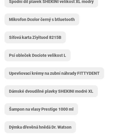
Spodní díl plavek SHEKINI velikost XL modrý
Mikrofon Dcolor černý s btluetooth
Síťová karta Ziyituod 8215B
Psí obleček Dociote velikost L
Upevňovací krémy na zubní náhrady FITTYDENT
Dámské dvoudílné plavky SHEKINI modré XL
Šampon na vlasy Prestige 1000 ml
Dýmka dřevěná hnědá Dr. Watson