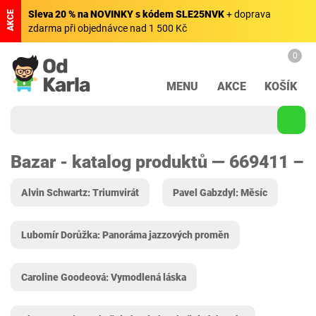
Sleva 20 % na NOVINKY s kódem SLE25NVK
+ doprava
AKCE
zdarma při objednávce nad 1 500 Kč
0
MENU
AKCE
KOŠÍK
Bazar - katalog produktů — 669411 –
Alvin Schwartz: Triumvirát
Pavel Gabzdyl: Měsíc
Lubomír Dorůžka: Panoráma jazzových proměn
Caroline Goodeová: Vymodlená láska