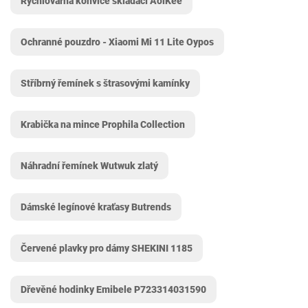
Rychlovarná konvice skládací AolKee
Ochranné pouzdro - Xiaomi Mi 11 Lite Oypos
Stříbrný řemínek s štrasovými kamínky
Krabička na mince Prophila Collection
Náhradní řemínek Wutwuk zlatý
Dámské legínové kraťasy Butrends
Červené plavky pro dámy SHEKINI 1185
Dřevěné hodinky Emibele P723314031590