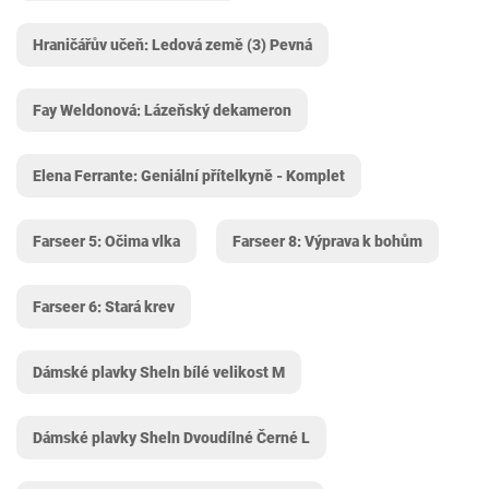
Hraničářův učeň: Ledová země (3) Pevná
Fay Weldonová: Lázeňský dekameron
Elena Ferrante: Geniální přítelkyně - Komplet
Farseer 5: Očima vlka
Farseer 8: Výprava k bohům
Farseer 6: Stará krev
Dámské plavky Sheln bílé velikost M
Dámské plavky Sheln Dvoudílné Černé L