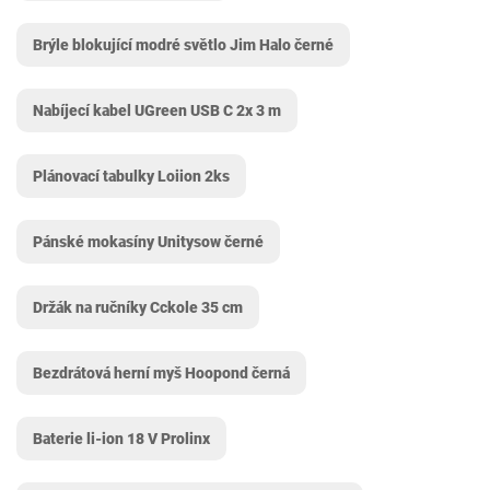
Brýle blokující modré světlo Jim Halo černé
Nabíjecí kabel UGreen USB C 2x 3 m
Plánovací tabulky Loiion 2ks
Pánské mokasíny Unitysow černé
Držák na ručníky Cckole 35 cm
Bezdrátová herní myš Hoopond černá
Baterie li-ion 18 V Prolinx