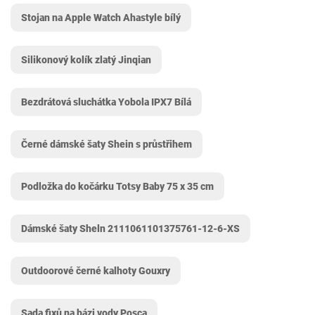
Stojan na Apple Watch Ahastyle bílý
Silikonový kolík zlatý Jinqian
Bezdrátová sluchátka Yobola IPX7 Bílá
Černé dámské šaty Shein s průstřihem
Podložka do kočárku Totsy Baby 75 x 35 cm
Dámské šaty Sheln 2111061101375761-12-6-XS
Outdoorové černé kalhoty Gouxry
Sada fixů na bázi vody Posca