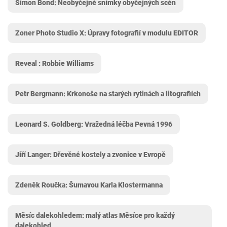
Simon Bond: Neobyčejné snímky obyčejných scén
Zoner Photo Studio X: Úpravy fotografií v modulu EDITOR
Reveal : Robbie Williams
Petr Bergmann: Krkonoše na starých rytinách a litografiích
Leonard S. Goldberg: Vražedná léčba Pevná 1996
Jiří Langer: Dřevěné kostely a zvonice v Evropě
Zdeněk Roučka: Šumavou Karla Klostermanna
Měsíc dalekohledem: malý atlas Měsíce pro každý
dalekohled