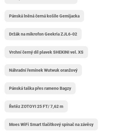
Pánská lněná černá košile Gemijacka
Držák na mikrofon Geekria ZJL6-02
Vrchní černý díl plavek SHEKINI vel. XS
Náhradní řemínek Wutwuk oranžový
Pánská taška přes rameno Bagzy
Řetěz ZOTOYI 25 FT/ 7,62 m
Moes WiFi Smart tlačítkový spínač na závěsy