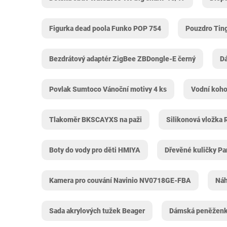
Figurka dead poola Funko POP 754
Pouzdro Tin
Bezdrátový adaptér ZigBee ZBDongle-E černý
D
Povlak Sumtoco Vánoční motivy 4 ks
Vodní koh
Tlakoměr BKSCAYXS na paži
Silikonová vložka 
Boty do vody pro děti HMIYA
Dřevěné kuličky Pa
Kamera pro couvání Navinio NV0718GE-FBA
Náh
Sada akrylových tužek Beager
Dámská peněženk