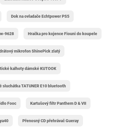
Dok na ovladače Echtpower PS5
gw-9628
Hračka pro kojence Fiouni do koupele
drátový mikrofon ShinePick zlatý
stické kalhoty dámské KUTOOK
é sluchátka TATUNER E10 bluetooth
tidlo Fooc
Kartušový filtr Panthem D & VII
 ya40
Přenosný CD přehrávač Gueray