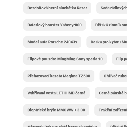
Bezdrátová herní sluchátka Razer
Sada rádiovýc
Bateriový booster Yaber yr800
Dětská zimní kom
Model auta Porsche ‎24043s
Deska pro kytaru Mu
Flipové pouzdro MingMing Sony xperia 10
Flip p
Přehazovací kazeta Meghna TZ500
Ohřívač ruko
Vyhřívaná vesta LETIHIMD černá
Černé pánské b
Dioptrické brýle MMOWW + 3.00
Trakční zařízení