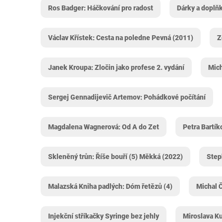
Ros Badger: Háčkování pro radost
Dárky a doplň
Václav Křístek: Cesta na poledne Pevná (2011)
Z
Janek Kroupa: Zločin jako profese 2. vydání
Mich
Sergej Gennadijevič Artemov: Pohádkové počítání
Magdalena Wagnerová: Od A do Zet
Petra Bartík
Skleněný trůn: Říše bouří (5) Měkká (2022)
Step
Malazská Kniha padlých: Dóm řetězů (4)
Michal 
Injekční stříkačky Syringe bez jehly
Miroslava K