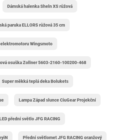
Dámská halenka Sheln XS růžová
ká paruka ELLORS růžová 35 cm
 elektromotoru Wingsmoto
žová osuška Zollner ‎5603-2160-100200-468
Super měkká teplá deka Bolukets
ue
Lampa Západ slunce CiuGear Projekční
LED přední světlo JFG RACING
eyiN
Přední světlomet JFG RACING oranžový