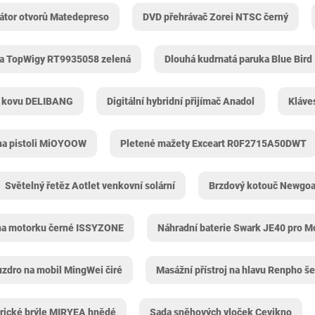
átor otvorů Matedepreso
DVD přehrávač Zorei NTSC černý
a TopWigy ‎RT9935058 zelená
Dlouhá kudrnatá paruka Blue Bird
z kovu DELIBANG
Digitální hybridní přijímač Anadol
Kláve
na pistoli MiOYOOW
Pletené mažety Exceart R0F2715A50DWT
Světelný řetěz Aotlet venkovní solární
Brzdový kotouč Newgoa
na motorku černé ISSYZONE
Náhradní baterie Swark JE40 pro M
zdro na mobil MingWei čiré
Masážní přístroj na hlavu Renpho š
trické brýle MIRYEA hnědé
Sada sněhových vloček Cevikno