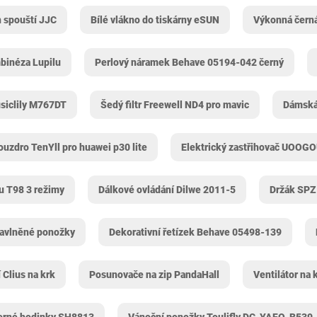
h spouští JJC
Bílé vlákno do tiskárny eSUN
Výkonná černá
binéza Lupilu
Perlový náramek Behave 05194-042 černý
siclily ‎M767DT
Šedý filtr Freewell ND4 pro mavic
Dámská
ouzdro TenYll pro huawei p30 lite
Elektrický zastřihovač UOOG
u T98 3 režimy
Dálkové ovládání Dilwe 2011-5
Držák SPZ 
avlněné ponožky
Dekorativní řetízek Behave 05498-139
 Clius na krk
Posunovače na zip PandaHall
Ventilátor na 