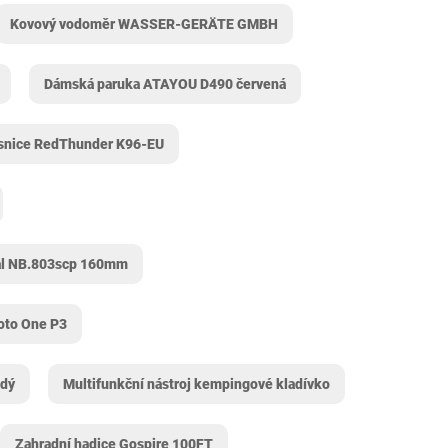
Kovový vodoměr ‎WASSER-GERÄTE GMBH
Dámská paruka ATAYOU D490 červená
snice RedThunder ‎K96-EU
l ‎NB.803scp 160mm
oto One P3
edý
Multifunkční nástroj kempingové kladívko
Zahradní hadice Gospire 100FT