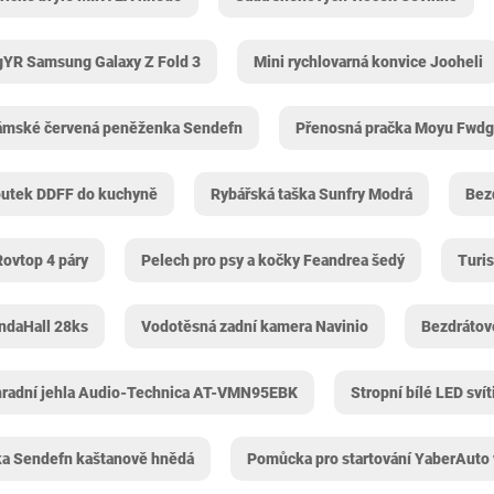
gYR Samsung Galaxy Z Fold 3
Mini rychlovarná konvice Jooheli
ámské červená peněženka Sendefn
Přenosná pračka Moyu ‎Fwd
outek DDFF do kuchyně
Rybářská taška Sunfry Modrá
Bez
Rovtop 4 páry
Pelech pro psy a kočky Feandrea šedý
Turi
ndaHall 28ks
Vodotěsná zadní kamera Navinio
Bezdrátov
radní jehla Audio-Technica AT-VMN95EBK
Stropní bílé LED sví
a Sendefn kaštanově hnědá
Pomůcka pro startování YaberAuto