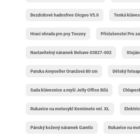
Bezdrátové hadnsfree Oicgoo V5.0
Tenká klávesn
Hrací ohrada pro psy Toozey
Příslušenství Pro z
Nastavitelný náramek Behave 03827-002
Stoján
Paruka Amyseller Oranžová 80 cm
Dětský fotoap
Sada klávesnice a myši Jelly Office Bílá
Chlapeck
Rukavice na motocykl Kemimoto vel. XL
Elektric
Pánský kožený náramek Gamtic
Rukavice na mo