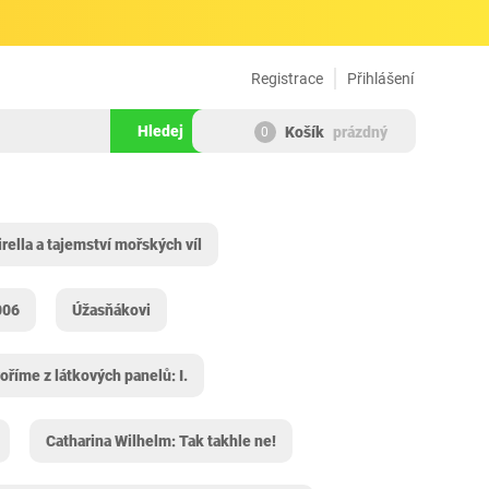
Registrace
Přihlášení
Hledej
Košík
prázdný
0
rella a tajemství mořských víl
006
Úžasňákovi
oříme z látkových panelů: I.
Catharina Wilhelm: Tak takhle ne!