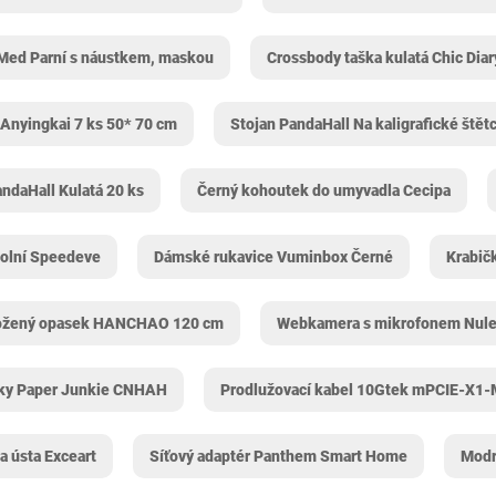
eMed Parní s náustkem, maskou
Crossbody taška kulatá Chic Diar
 Anyingkai 7 ks 50* 70 cm
Stojan PandaHall Na kaligrafické štět
andaHall Kulatá 20 ks
Černý kohoutek do umyvadla Cecipa
kolní Speedeve
Dámské rukavice Vuminbox Černé
Krabič
ožený opasek HANCHAO 120 cm
Webkamera s mikrofonem Nule
íky Paper Junkie CNHAH
Prodlužovací kabel 10Gtek ‎mPCIE-X1
a ústa Exceart
Síťový adaptér Panthem Smart Home
Modr