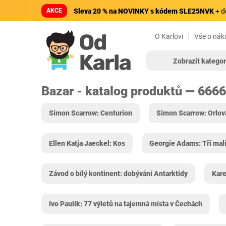
AKCE
Sleva 20 % na NOVINKY s kódem SLE25NVK
+ d
O Karlovi
Vše o nák
Zobrazit kategor
Bazar - katalog produktů — 666
Simon Scarrow: Centurion
Simon Scarrow: Orlova
Ellen Katja Jaeckel: Kos
Georgie Adams: Tři malí
Závod o bílý kontinent: dobývání Antarktidy
Kare
Ivo Paulík: 77 výletů na tajemná místa v Čechách