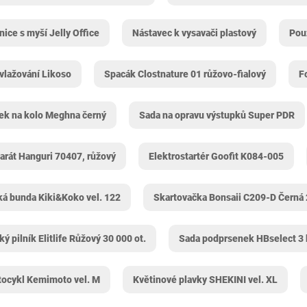
ice s myší Jelly Office
Nástavec k vysavači plastový
Pou
avlažování Likoso
Spacák Clostnature 01 růžovo-fialový
F
ek na kolo Meghna černý
Sada na opravu výstupků Super PDR
arát Hanguri 70407, růžový
Elektrostartér Goofit K084-005
á bunda Kiki&Koko vel. 122
Skartovačka Bonsaii C209-D Černá 
ký pilník Elitlife Růžový 30 000 ot.
Sada podprsenek HBselect 3 
tocykl Kemimoto vel. M
Květinové plavky SHEKINI vel. XL