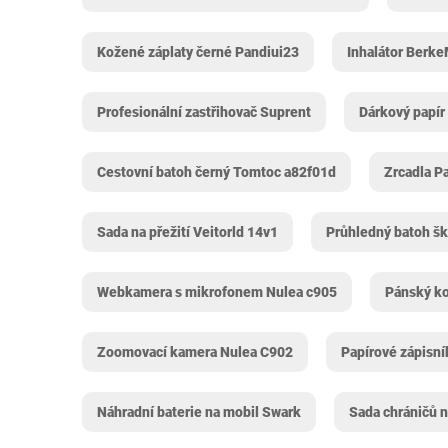
Kožené záplaty černé Pandiui23
Inhalátor Berk
Profesionální zastřihovač Suprent
Dárkový papír
Cestovní batoh černý Tomtoc a82f01d
Zrcadla P
Sada na přežití Veitorld 14v1
Průhledný batoh š
Webkamera s mikrofonem Nulea c905
Pánský k
Zoomovací kamera Nulea C902
Papírové zápisn
Náhradní baterie na mobil Swark
Sada chráničů n