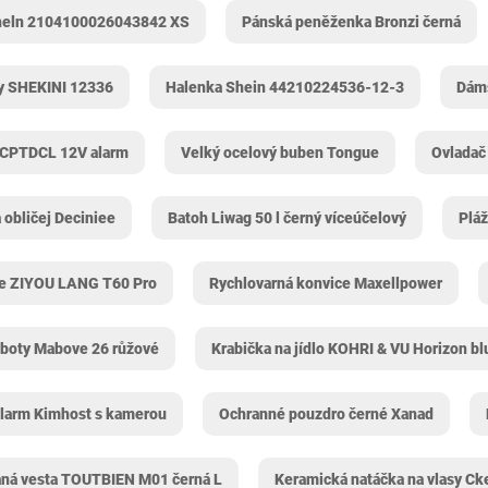
heln 2104100026043842 XS
Pánská peněženka Bronzi černá
y SHEKINI 12336
Halenka Shein 44210224536-12-3
Dáms
 ‎CPTDCL 12V alarm
Velký ocelový buben Tongue
Ovladač
 obličej Deciniee
Batoh Liwag 50 l černý víceúčelový
Plá
ce ZIYOU LANG T60 Pro
Rychlovarná konvice Maxellpower
 boty Mabove 26 růžové
Krabička na jídlo KOHRI & VU Horizon bl
larm Kimhost s kamerou
Ochranné pouzdro černé Xanad
aná vesta TOUTBIEN M01 černá L
Keramická natáčka na vlasy Ck