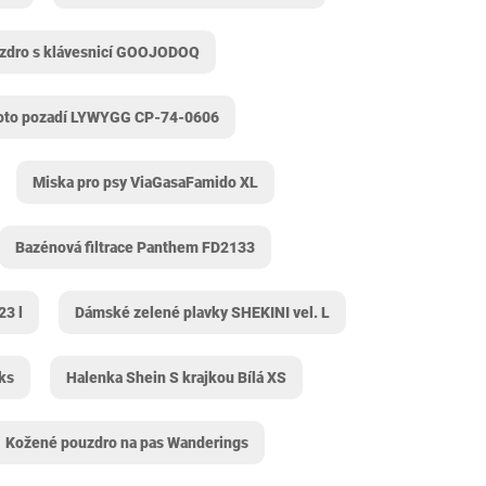
zdro s klávesnicí GOOJODOQ
oto pozadí LYWYGG CP-74-0606
Miska pro psy ViaGasaFamido XL
Bazénová filtrace Panthem FD2133
23 l
Dámské zelené plavky SHEKINI vel. L
ks
Halenka Shein S krajkou Bílá XS
Kožené pouzdro na pas Wanderings