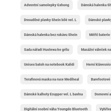
Adventní samolepky Gxhong
Dámská halenka S
Dvoudílné plavky Shein bílé vel. L
Dámské plavk
Dámská halenka bez rukávu Shein
Měřič baterie
Sada nářadí Huolewa ke grilu
Masážní váleček na
Unisex batoh na notebook Kalidi
Herní klávesni
Terafinová maska na ruce Mediheal
Barefootové
Dámské kalhoty Ecupper vel. L bavlna
Domovní a
Digitální osobní váha Youngdo Bluetooth
Vyhřív