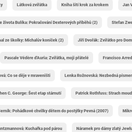
ky
Látková zvířátka
Kniha šití krok za krokem
Jan V
e života Bulíka: Pokračování Dexterových příběhů (2)
Stefan Zwe
al ze školky: Michalův koníček (2)
Jiří Dvořák: Zvířátko pro Dom
Pascale Védère d'Auria: Zvířátka, moji přátelé
Francisco Arred
ová: Co se děje v mraveništi
Lenka Rožnovská: Nezbedná písmen
hen C. George: Šest etap stárnutí
Patrick Rothfuss: Strach mo
Černík: Pohádkové chvilky dětem do postýlky Pevná (2007)
Mikr
untzmannová: Kuchařka pod párou
Náramek pro dámy zlatý Jewl