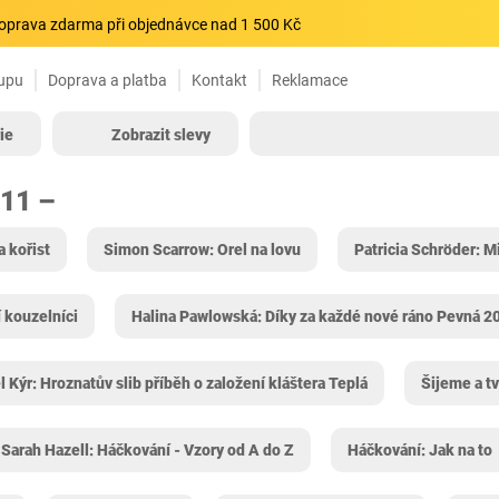
oprava zdarma při objednávce nad 1 500 Kč
upu
Doprava a platba
Kontakt
Reklamace
ie
Zobrazit slevy
611 –
 kořist
Simon Scarrow: Orel na lovu
Patricia Schröder: Mi
 kouzelníci
Halina Pawlowská: Díky za každé nové ráno Pevná 2
l Kýr: Hroznatův slib příběh o založení kláštera Teplá
Šijeme a tv
Sarah Hazell: Háčkování - Vzory od A do Z
Háčkování: Jak na to