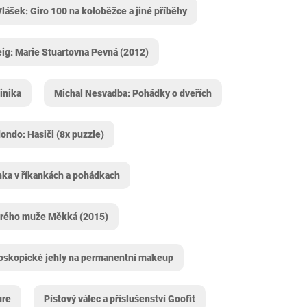
lášek: Giro 100 na koloběžce a jiné příběhy
ig: Marie Stuartovna Pevná (2012)
inika
Michal Nesvadba: Pohádky o dveřích
ondo: Hasiči (8x puzzle)
ka v říkankách a pohádkach
udrého muže Měkká (2015)
oskopické jehly na permanentní makeup
ure
Pístový válec a příslušenství Goofit