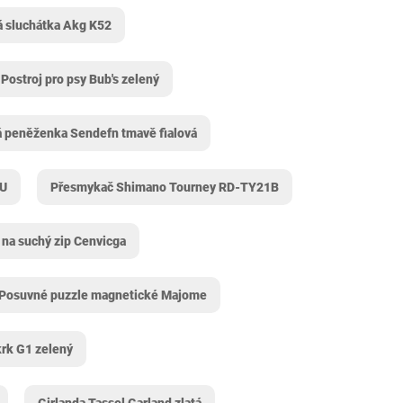
 sluchátka Akg K52
Postroj pro psy Bub's zelený
 peněženka Sendefn tmavě fialová
OU
Přesmykač Shimano Tourney RD-TY21B
na suchý zip Cenvicga
Posuvné puzzle magnetické Majome
krk G1 zelený