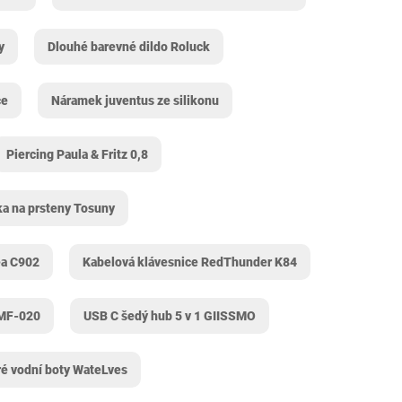
y
Dlouhé barevné dildo Roluck
ce
Náramek juventus ze silikonu
Piercing Paula & Fritz 0,8
ka na prsteny Tosuny
a C902
Kabelová klávesnice RedThunder ‎K84
-MF-020
USB C šedý hub 5 v 1 ‎GIISSMO
é vodní boty WateLves