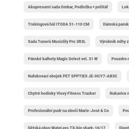
Akupresurní sada Ombar, Podložka + polštář
Lok
Trekingová hůl ITODA ‎51-110 CM
Dámská paruk
Sada Tunerů Musiclily Pro 3R3L
Výrobník mlhy 
Pánské kalhoty Magic Select vel. 31 W
Pouzdro 
Nafukovací obojek PET SPPTIES ‎JE-HCY7-AB3C
Chytré hodinky Viovy Fitness Tracker
Rukavice 
Profesionální pudr na obočí Marie-José & Co
Pou
Dětská obuv WateLves TX-big shark-16/17
Diop