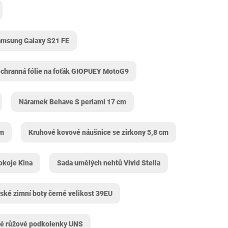
amsung Galaxy S21 FE
chranná fólie na foťák GIOPUEY MotoG9
Náramek Behave S perlami 17 cm
cm
Kruhové kovové náušnice se zirkony 5,8 cm
okoje Kina
Sada umělých nehtů Vivid Stella
ké zimní boty černé velikost 39EU
é růžové podkolenky UNS