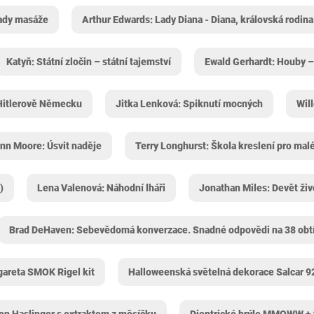
ady masáže
Arthur Edwards: Lady Diana - Diana, královská rodina 
Katyň: Státní zločin – státní tajemství
Ewald Gerhardt: Houby –
o Hitlerově Německu
Jitka Lenková: Spiknutí mocných
Wil
nn Moore: Úsvit naděje
Terry Longhurst: Škola kreslení pro malé
)
Lena Valenová: Náhodní lháři
Jonathan Miles: Devět živ
Brad DeHaven: Sebevědomá konverzace. Snadné odpovědi na 38 obt
gareta SMOK Rigel kit
Halloweenská světelná dekorace Salcar 