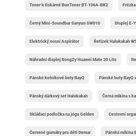
Toner k tiskárně BunToner ‎BT-106A-BK2
Frézka
Černý Mini-Soundbar Sanyun SW010
Displej E-
Elektrický nosní Aspirátor
Řetízek Halukakah
Náhradní displej RongZy Huawei Mate 20 Lite
Re
Pánské kotníkové boty BayQ
Pánské boty BayQ v
Pánský dárkový set Halukakah
Černá mikina s ka
Skládací podložka na jógu Golden
Cestovní orga
Červené gumáky pro děti Demar
Pánská mikina B