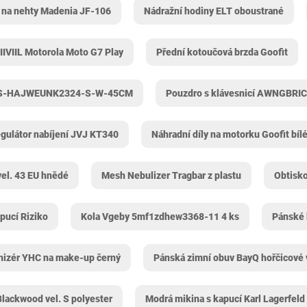
 na nehty Madenia ‎JF-106
Nádražní hodiny ELT oboustrané
YIIVIIL Motorola Moto G7 Play
Přední kotoučová brzda Goofit
 WS-HAJWEUNK2324-S-W-45CM
Pouzdro s klávesnicí AWNGBRIC
gulátor nabíjení JVJ KT340
Náhradní díly na motorku Goofit bíl
el. 43 EU hnědé
Mesh Nebulizer Tragbar z plastu
Obtisk
pucí Riziko
Kola Vgeby 5mf1zdhew3368-11 4 ks
Pánské 
nizér YHC na make-up černý
Pánská zimní obuv BayQ hořčicové 
lackwood vel. S polyester
Modrá mikina s kapucí Karl Lagerfeld