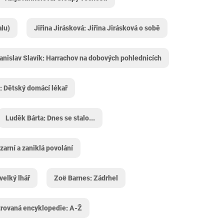
alu)
Jiřina Jirásková: Jiřina Jirásková o sobě
anislav Slavík: Harrachov na dobových pohlednicích
: Dětský domácí lékař
Luděk Bárta: Dnes se stalo...
arní a zaniklá povolání
velký lhář
Zoë Barnes: Zádrhel
trovaná encyklopedie: A-Ž