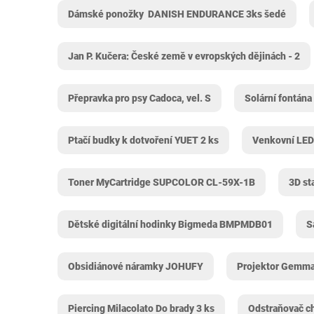
Dámské ponožky ‎ DANISH ENDURANCE 3ks šedé
Jan P. Kučera: České země v evropských dějinách - 2
Přepravka pro psy Cadoca, vel. S
Solární fontána
Ptačí budky k dotvoření YUET 2 ks
Venkovní LED
Toner MyCartridge SUPCOLOR CL-59X-1B
3D st
Dětské digitální hodinky Bigmeda BMPMDB01
S
Obsidiánové náramky JOHUFY
Projektor Gemma
Piercing Milacolato Do brady 3 ks
Odstraňovač c