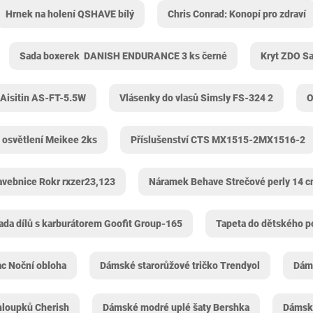
Hrnek na holení QSHAVE bílý
Chris Conrad: Konopí pro zdraví
Sada boxerek ‎ DANISH ENDURANCE 3 ks černé
Kryt ZDO S
 Aisitin ‎AS-FT-5.5W
Vlásenky do vlasů Simsly ‎FS-324 2
O
 osvětlení Meikee 2ks
Příslušenství CTS ‎MX1515-2MX1516-2
avebnice Rokr ‎rxzer23,123
Náramek Behave Strečové perly 14 
ada dílů s karburátorem Goofit ‎Group-165
Tapeta do dětského p
c Noční obloha
Dámské starorůžové tričko Trendyol
Dáms
hloupků Cherish
Dámské modré uplé šaty Bershka
Dámsk