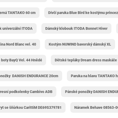
černá TANTAKO 60 cm
Dívčí paruka Blue Bird ke kostýmu prince
k univerzální ITODA
Dámský klobouk ITODA ‎Bonnet Hiver
na Nord Blanc vel. 40
Kostým NUWIND bavorský dámský XL
 boty BayQ Vel. 44 Hnědé
Dětské tepláky Dream dress maskáče
onožky ‎ DANISH ENDURANCE 20cm
Paruka na hlavu TANTAKO 
esní podkolenky Cambivo ADB
Pánské ponožky ‎DANISH ENDU
ryt se šňůrkou CarittiM DE69S379781
Náramek Behave 08563-0