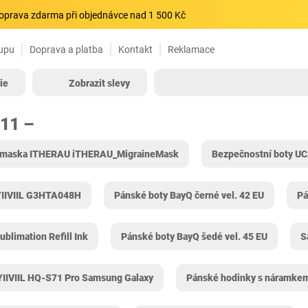
oprava zdarma při objednávce nad 1 500 Kč
upu
Doprava a platba
Kontakt
Reklamace
ie
Zobrazit slevy
911 –
í maska ITHERAU iTHERAU_MigraineMask
Bezpečnostní boty U
-YIIVIIL G3HTA048H
Pánské boty BayQ černé vel. 42 EU
Pá
ublimation Refill Ink
Pánské boty BayQ šedé vel. 45 EU
S
YIIVIIL HQ-S71 Pro Samsung Galaxy
Pánské hodinky s náramkem