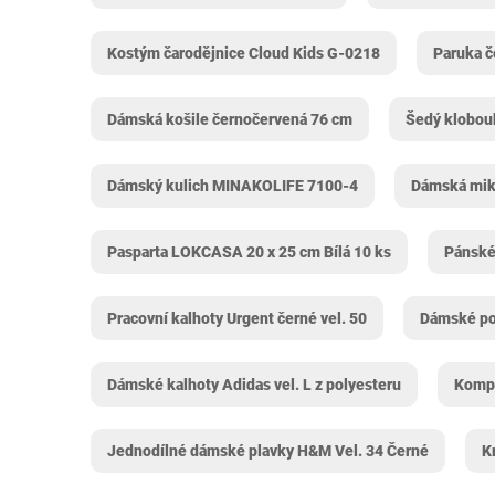
Kostým čarodějnice Cloud Kids ‎G-0218
Paruka 
Dámská košile černočervená 76 cm
Šedý klobou
Dámský kulich MINAKOLIFE 7100-4
Dámská miki
Pasparta LOKCASA 20 x 25 cm Bílá 10 ks
Pánské
Pracovní kalhoty Urgent černé vel. 50
Dámské p
Dámské kalhoty Adidas vel. L z polyesteru
Kompr
Jednodílné dámské plavky H&M Vel. 34 Černé
K