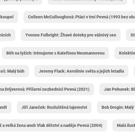
 koupel
Colleen McCulloughová: Ptáci v trní Pevná (1993 bez ob
nicích
Yvonne Fulbright: Žhavé doteky pro vášnivý sex
St
Běh na lyžích: trénujeme s Kateřinou Neumannovou
Kolektiv
eš: Malý bůh
Jeremy Flack: Aerolinie světa a jejich letadla
na Drijverová: Příšerní nezbedníci Pevná (2021)
Jan Pohunek: Biz
andt
Jiří Janeček: Rozluštěná tajemství
Bob Drogin: Malý 
 a velká žena aneb Vlak dětství a naděje Pevná (2004)
Malá ilus