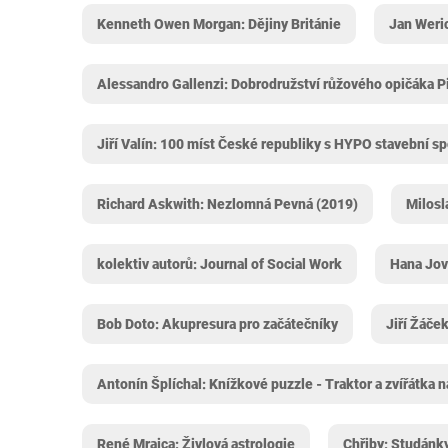
Kenneth Owen Morgan: Dějiny Británie
Jan Weric
Alessandro Gallenzi: Dobrodružství růžového opičáka P
Jiří Valín: 100 míst České republiky s HYPO stavební sp
Richard Askwith: Nezlomná Pevná (2019)
Milosl
kolektiv autorů: Journal of Social Work
Hana Jov
Bob Doto: Akupresura pro začátečníky
Jiří Žáče
Antonín Šplíchal: Knížkové puzzle - Traktor a zvířátka n
René Mrajca: Živlová astrologie
Chřiby: Studánky