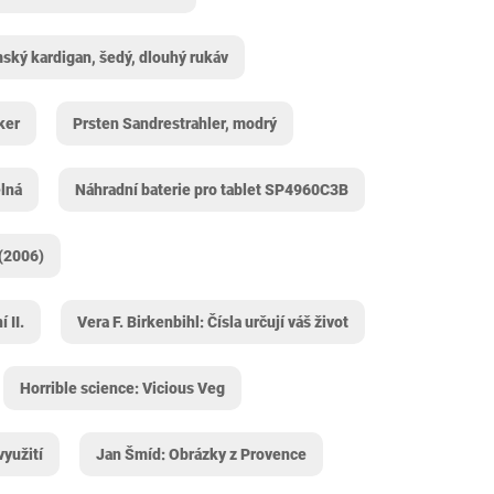
ský kardigan, šedý, dlouhý rukáv
ker
Prsten Sandrestrahler, modrý
lná
Náhradní baterie pro tablet SP4960C3B
(2006)
 II.
Vera F. Birkenbihl: Čísla určují váš život
Horrible science: Vicious Veg
využití
Jan Šmíd: Obrázky z Provence