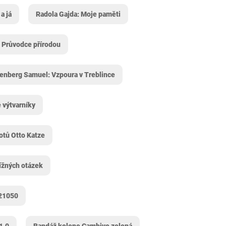
a já
Radola Gajda: Moje paměti
 Průvodce přírodou
lenberg Samuel: Vzpoura v Treblince
 výtvarníky
otů Otto Katze
ížných otázek
921050