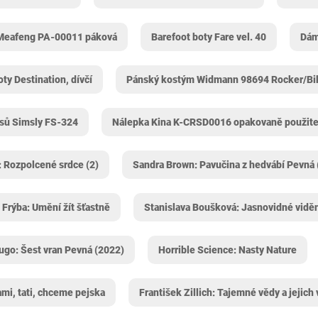
Meafeng ‎PA-00011 páková
Barefoot boty Fare vel. 40
Dám
ty Destination, dívčí
Pánský kostým Widmann ‎98694 Rocker/Bi
sů Simsly ‎FS-324
Nálepka Kina K-CRSD0016 opakovaně použite
: Rozpolcené srdce (2)
Sandra Brown: Pavučina z hedvábí Pevná 
 Frýba: Umění žít šťastně
Stanislava Boušková: Jasnovidné vidění
ugo: Šest vran Pevná (2022)
Horrible Science: Nasty Nature
mi, tati, chceme pejska
František Zillich: Tajemné vědy a jejich 