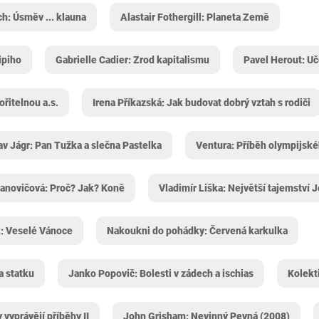
h: Úsměv ... klauna
Alastair Fothergill: Planeta Země
ipiho
Gabrielle Cadier: Zrod kapitalismu
Pavel Herout: Uč
ořitelnou a.s.
Irena Příkazská: Jak budovat dobrý vztah s rodiči
av Jágr: Pan Tužka a slečna Pastelka
Ventura: Příběh olympijské
anovičová: Proč? Jak? Koně
Vladimír Liška: Největší tajemství 
k: Veselé Vánoce
Nakoukni do pohádky: Červená karkulka
a statku
Janko Popovič: Bolesti v zádech a ischias
Kolekti
 vyprávějí příběhy II
John Grisham: Nevinný Pevná (2008)