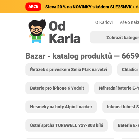
AKCE
Sleva 20 % na NOVINKY s kódem SLE25NVK
+ d
O Karlovi
Vše o nák
Zobrazit kategor
Bazar - katalog produktů — 665
Řetízek s přívěskem Selia Pták na větvi
Chladic
Baterie pro iPhone 6 Yodoit
Náhradní baterie E
Nesmeky na boty Alpin Loacker
Inkoust Iubest S
Ústní sprcha TUREWELL YxY-803 bílá
Baterie E-