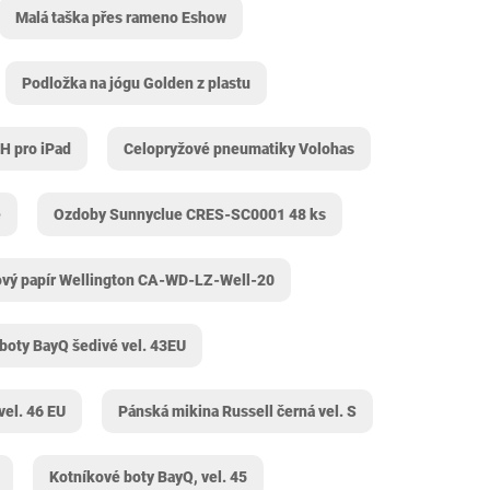
Malá taška přes rameno Eshow
Podložka na jógu Golden z plastu
H pro iPad
Celopryžové pneumatiky Volohas
é
Ozdoby Sunnyclue CRES-SC0001 48 ks
ový papír Wellington CA-WD-LZ-Well-20
boty BayQ šedivé vel. 43EU
vel. 46 EU
Pánská mikina Russell černá vel. S
Kotníkové boty BayQ, vel. 45