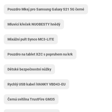
Pouzdro Mkej pro Samsung Galaxy S21 5G černé
Mluvící křeček NUOBESTY hnědý
Mixážní pult Synco MC3-LITE
Pouzdro na tablet XZC s popruhem na krk
Dětské bezpečnostní nůžky
Rychlý USB kabel iVANKY VBD43-EU
Černá svítilna TrustFire GM35