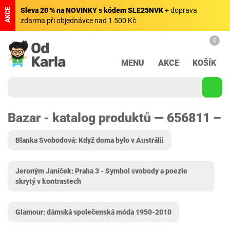
Sleva 20 % na NOVINKY s kódem SLE25NVK
+ doprava
AKCE
zdarma při objednávce nad 1 500 Kč
0
MENU
AKCE
KOŠÍK
Bazar - katalog produktů — 656811 –
Blanka Svobodová: Když doma bylo v Austrálii
Jeroným Janíček: Praha 3 - Symbol svobody a poezie
skrytý v kontrastech
Glamour: dámská společenská móda 1950-2010