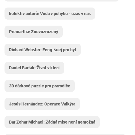
kolektiv autorů: Voda v pohybu - úžas v nás
Premartha: Znovuzrozený
Richard Webster: Feng-šuej pro byt
Daniel Barták: Život v kleci
3D dárkové puzzle pro prarodiče
Jesús Hernández: Operace Valkýra
Bar Zohar Michael: Žádná mise není nemožná