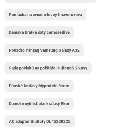
Pomůcka na cvičení Ievey tmavorůžová
Dámské krátké šaty černošedivé
Pouzdro Ysnzaq Samsung Galaxy A32
Sada povlaků na polštáře HuifengS 2 kusy
Pánské kraťasy Myprotein černé
Dámské cyklistické kraťasy Ekoi
AC adaptér BiuBoty DL45200225