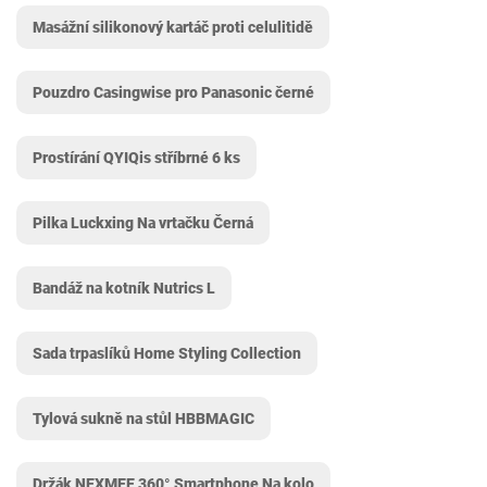
Masážní silikonový kartáč proti celulitidě
Pouzdro Casingwise pro Panasonic černé
Prostírání QYIQis stříbrné 6 ks
Pilka Luckxing Na vrtačku Černá
Bandáž na kotník Nutrics L
Sada trpaslíků Home Styling Collection
Tylová sukně na stůl HBBMAGIC
Držák NEXMEE 360° Smartphone Na kolo