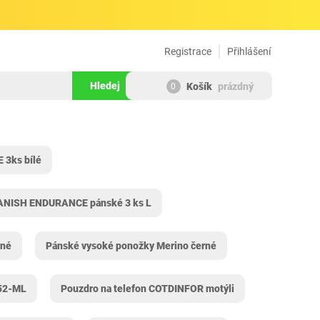
Registrace
Přihlášení
Hledej
Košík
prázdný
0
3ks bílé
DANISH ENDURANCE pánské 3 ks L
rné
Pánské vysoké ponožky Merino černé
-52-ML
Pouzdro na telefon COTDINFOR motýli