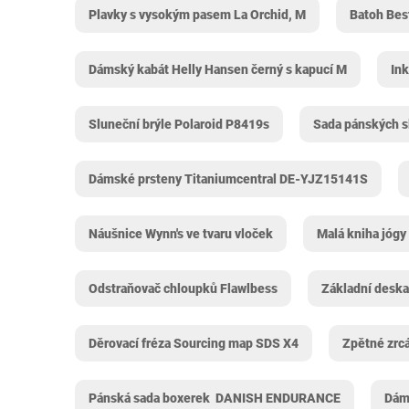
Plavky s vysokým pasem La Orchid, M
Batoh Bes
Dámský kabát Helly Hansen černý s kapucí M
In
Sluneční brýle Polaroid P8419s
Sada pánských s
Dámské prsteny Titaniumcentral DE-YJZ15141S
Náušnice Wynn's ve tvaru vloček
Malá kniha jógy
Odstraňovač chloupků Flawlbess
Základní deska
Děrovací fréza Sourcing map SDS X4
Zpětné zrc
Pánská sada boxerek ‎ DANISH ENDURANCE
Dám