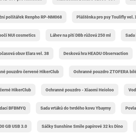
žní polštářek Renpho RP-NM068
Pláštěnka pro psy Toulifly vel.
bočí NUI cosmetics
Láhev na pití DBb růžová 250 ml
Sada
časová obuv Elara vel. 38
Desková hra HEADU Observaction
né pouzdro červené HikerClub
Ochranné pouzdro ZTOFERA bíl
černé HikerClub
Ochranné pouzdro - Xiaomi Heioloo
Vod
ládací BFBMYQ
Sada vrtáků do tvrdého kovu Ybaymy
Povla
500 GB USB 3.0
Sáčky Sunshine Smile papírové 32 ks Dino