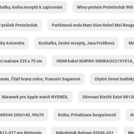
ařka, kniha receptů k zapisování
Whey protein Proteinclub 900 
 prášek Proteinclub
Parfémová voda Marc Dion Rebel Moi Roug
ky Avicentra
Kuchařka, české recepty, Jana Frolíková
Mo
í matrace 225 x 75 cm
HDMI kabel RUIPRO SNUKAOC21V101A
mán, Čtyři hrany srdce, Francois Saganová
Chytré černé hodin
Náramek pro Apple watch NYENEIL
Děrovací kleště Extol 881
008344 200x140, 90x70
Kniha, Privatizace bezpečnosti
K
0812-077 pro Nintendo
Náhrdelník Behave 02036-031
Mer