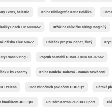
ty Evans, beletrie
Kniha Bibliografie Karla Poláčka
Dáms
sekačky Bosch F016800462
Držák na chůvičku SkingHong bílý
vá ložiska XiKe 604ZZ
Obleček pro psa Idepet, žlutý
Kryt
aty Evans V ringu
Popruh na mobil GUMO-LONG SK-07562
víček 6 ks Yosemy
Kniha Daniela Hodrová - Román zasvěcení
OUT zelená
Sada vánočních povlečení HHCZQY
Dětská pl
 s knoflíkem JOLLQUE
Pouzdro Karton P+P OXY Sport
Plá