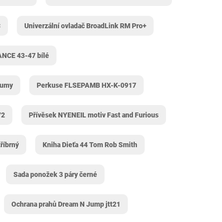
C
Univerzální ovladač BroadLink RM Pro+
NCE 43-47 bílé
 gumy
Perkuse FLSEPAMB HX-K-0917
72
Přívěsek NYENEIL motiv Fast and Furious
říbrný
Kniha Dieťa 44 Tom Rob Smith
Sada ponožek 3 páry černé
Ochrana prahů Dream N Jump jtt21