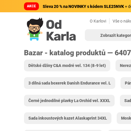
AKCE
Sleva 20 % na NOVINKY s kódem SLE25NVK
+ d
O Karlovi
Vše o nák
Zobrazit kategor
Bazar - katalog produktů — 640
Dětské džíny C&A modré vel. 134 (8-9 let)
Nerez
3 dílná sada boxerek Danish Endurance vel. L
Pá
Černé jednodílné plavky La Orchid vel. XXXL
Sad
Sada inkoustových kazet Alaskaprint 34XL
Mosky