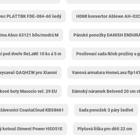
vec PLATTBK FDE-084-60 šedý
HDMI konvertor Ablewe AH-02
elma Abus ‎63121 bílo/modrá M
Pánské ponožky ‎DANISH ENDURA
í pod dveře ReLaWi 10 ks á 5 m
Posilovací sada Iklob pružiny a
 vysavač QAQHZW pro Xiaomi
Vanová armatura HomeLava ‎ftp14
kové boty Masocio vel. 29 EU
Dámský náramek Beloved 20 cm st
klávesnicí CoastaCloud KBS8661
Sada ponožek 3 páry šedivé
ý kotouč Diment Power HSO51E
Plyšová liška pro děti 22 cm