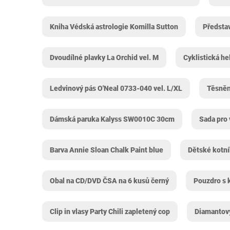
Kniha Védská astrologie Komilla Sutton
Předsta
Dvoudílné plavky La Orchid vel. M
Cyklistická h
Ledvinový pás O'Neal 0733-040 vel. L/XL
Těsněn
Dámská paruka Kalyss ‎SW0010C 30cm
Sada pro
Barva Annie Sloan Chalk Paint blue
Dětské kotní
Obal na CD/DVD ČSA na 6 kusů černý
Pouzdro s 
Clip in vlasy Party Chili zapletený cop
Diamantov