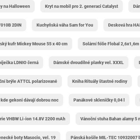
ny na Halloween
Kryt na mobil pro 2. generaci Catalyst
Dám
7010B 2DIN
Kuchyňská váha Sam for You
Desková hra HA
ský kufr Mickey Mouse 55 x 40 cm
Solární fólie Flobal 2,6x1,6m
íječka LDNIO černá
Dámské dvoudílné plavky vel. XXXL
ční brýle ATTCL polarizované
Kniha Rituály štastné rodiny
 kde gekoni dávají dobrou noc
Panákové skleničky 0,04 l
erie VHBW Li-ion 14.8V 2200 mAh
Vánoční stuha Bahan alamy 5 
enecké boty Masocio, vel. 19
Pánská košile MIL-TEC 10932007 bí