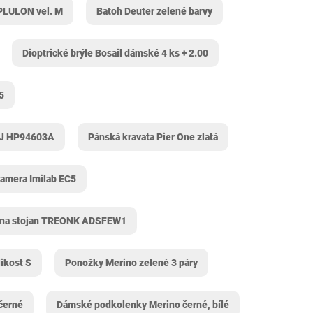
 PLULON vel. M
Batoh Deuter zelené barvy
Dioptrické brýle Bosail dámské 4 ks + 2.00
5
FJ HP94603A
Pánská kravata Pier One zlatá
amera Imilab EC5
 na stojan TREONK ADSFEW1
ikost S
Ponožky Merino zelené 3 páry
černé
Dámské podkolenky Merino černé, bílé