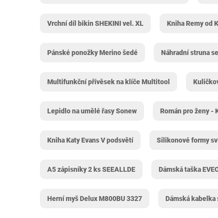
Vrchní díl bikin SHEKINI vel. XL
Kniha Remy od Ka
Pánské ponožky Merino šedé
Náhradní struna 
Multifunkční přívěsek na klíče Multitool
Kuličko
Lepidlo na umělé řasy Sonew
Román pro ženy - K
Kniha Katy Evans V podsvětí
Silikonové formy s
A5 zápisníky 2 ks SEEALLDE
Dámská taška EVE
Herní myš Delux M800BU 3327
Dámská kabelka