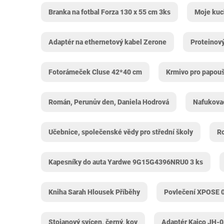
Branka na fotbal Forza 130 x 55 cm 3ks
Moje kuch
Adaptér na ethernetový kabel Zerone
Proteinový
Fotorámeček Cluse 42*40 cm
Krmivo pro papouš
Román, Perunův den, Daniela Hodrová
Nafukovac
Učebnice, společenské vědy pro střední školy
Ro
Kapesníky do auta Yardwe 9G15G4396NRU0 3 ks
Kniha Sarah Hlousek Příběhy
Povlečení XPOSE 
Stojanový svícen, černý, kov
Adaptér Kaico JH-