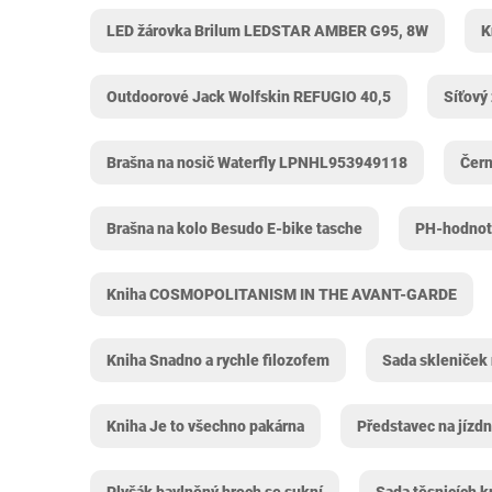
LED žárovka Brilum LEDSTAR AMBER G95, 8W
K
Outdoorové Jack Wolfskin REFUGIO 40,5
Síťový
Brašna na nosič Waterfly LPNHL953949118
Čern
Brašna na kolo Besudo E-bike tasche
PH-hodnotí
Kniha COSMOPOLITANISM IN THE AVANT-GARDE
Kniha Snadno a rychle filozofem
Sada skleniček 
Kniha Je to všechno pakárna
Představec na jíz