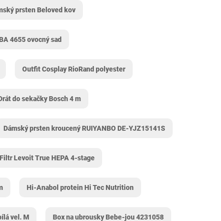
ský prsten Beloved kov
BA 4655 ovocný sad
Outfit Cosplay RioRand polyester
Drát do sekačky Bosch 4 m
Dámský prsten kroucený RUIYANBO DE-YJZ15141S
Filtr Levoit True HEPA 4-stage
m
Hi-Anabol protein Hi Tec Nutrition
lá vel. M
Box na ubrousky Bebe-jou 4231058