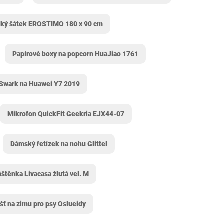
ký šátek EROSTIMO 180 x 90 cm
Papírové boxy na popcorn HuaJiao 1761
 Swark na Huawei Y7 2019
Mikrofon QuickFit Geekria EJX44-07
Dámský řetízek na nohu Glittel
áštěnka Livacasa žlutá vel. M
šť na zimu pro psy Oslueidy