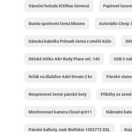
Vánoční hvězda XiXiRan červená
Papírové lucer
Bunda sportovní černá Mizuno
Autorádio Clenp 
Dámská kabelka Primark černá z umělé kůže
Dět
Dětské tričko AR+ Body Plane vel. 140
USB C nab
Držák na dlaždice Adel Dream 2 ks
Pánské slune
Neoprenové černé pánské boty
Příběhy ze země
Monitorovací kamera Cloud qc011
Náhradní bat
Pánské kalhoty Jack Wolfskin 1503772 XXL
Koj