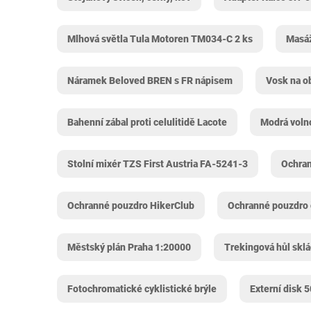
Mlhová světla Tula Motoren ‎TM034-C 2 ks
Masá
Náramek Beloved BREN s FR nápisem
Vosk na o
Bahenní zábal proti celulitidě Lacote
Modrá volno
Stolní mixér TZS First Austria FA-5241-3
Ochran
Ochranné pouzdro HikerClub
Ochranné pouzdro 
Městský plán Praha 1:20000
Trekingová hůl sk
Fotochromatické cyklistické brýle
Externí disk 