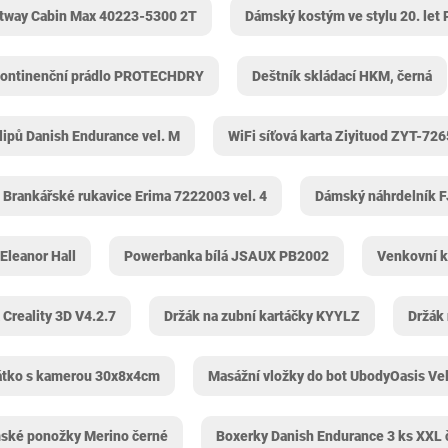
tway Cabin Max 40223-5300 2T
Dámský kostým ve stylu 20. let
kontinenční prádlo PROTECHDRY
Deštník skládací HKM, černá
lipů Danish Endurance vel. M
WiFi síťová karta Ziyituod ‎ZYT-726
Brankářské rukavice Erima 7222003 vel. 4
Dámský náhrdelník 
 Eleanor Hall
Powerbanka bílá JSAUX PB2002
Venkovní k
 Creality 3D V4.2.7
Držák na zubní kartáčky KYYLZ
Držák
átko s kamerou 30x8x4cm
Masážní vložky do bot UbodyOasis Vel
ské ponožky Merino černé
Boxerky Danish Endurance 3 ks XXL 