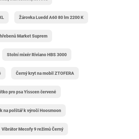
 XL
Žárovka Luedd A60 80 lm 2200 K
 hřebenů Market Suprem
Stolní mixér Riviano HBS 3000
é
Černý kryt na mobil ZTOFERA
ítko pro psa Yisscen červené
k na polštář k výročí Hoosmoon
Vibrátor Mecofy 9 režimů Černý