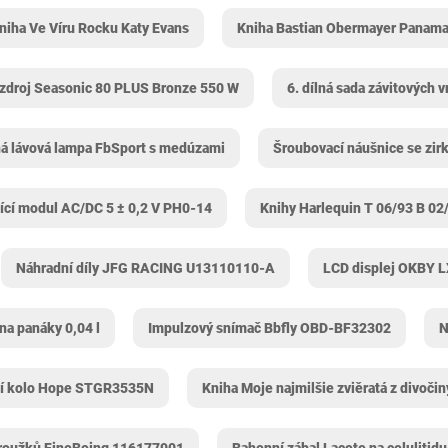
niha Ve Víru Rocku Katy Evans
Kniha Bastian Obermayer Panama
 zdroj Seasonic 80 PLUS Bronze 550 W
6. dílná sada závitových v
á lávová lampa FbSport s medúzami
Šroubovací náušnice se zir
cí modul AC/DC 5 ± 0,2 V PH0-14
Knihy Harlequin T 06/93 B 02
Náhradní díly JFG RACING U13110110-A
LCD displej OKBY L
na panáky 0,04 l
Impulzový snímač Bbfly OBD-BF32302
N
dní kolo Hope STGR3535N
Kniha Moje najmilšie zviěratá z divočin