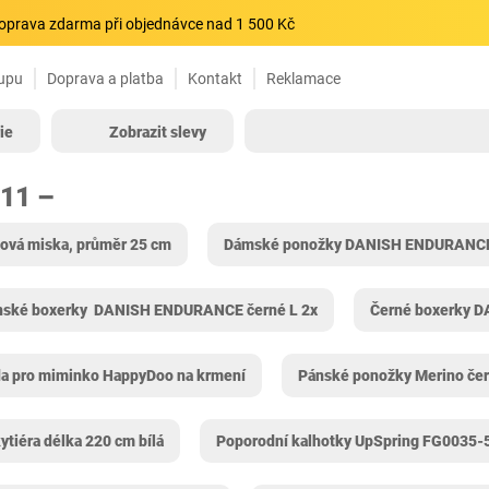
oprava zdarma při objednávce nad 1 500 Kč
upu
Doprava a platba
Kontakt
Reklamace
ie
Zobrazit slevy
711 –
ová miska, průměr 25 cm
Dámské ponožky ‎DANISH ENDURANCE 
nské boxerky ‎ DANISH ENDURANCE černé L 2x
Černé boxerky 
a pro miminko HappyDoo na krmení
Pánské ponožky Merino če
tiéra délka 220 cm bílá
Poporodní kalhotky UpSpring FG0035