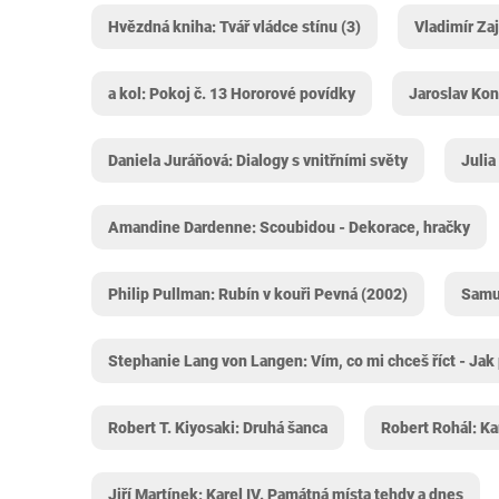
Hvězdná kniha: Tvář vládce stínu (3)
Vladimír Zaj
a kol: Pokoj č. 13 Hororové povídky
Jaroslav Kon
Daniela Juráňová: Dialogy s vnitřními světy
Julia
Amandine Dardenne: Scoubidou - Dekorace, hračky
Philip Pullman: Rubín v kouři Pevná (2002)
Samue
Stephanie Lang von Langen: Vím, co mi chceš říct - Jak
Robert T. Kiyosaki: Druhá šanca
Robert Rohál: Ka
Jiří Martínek: Karel IV. Památná místa tehdy a dnes