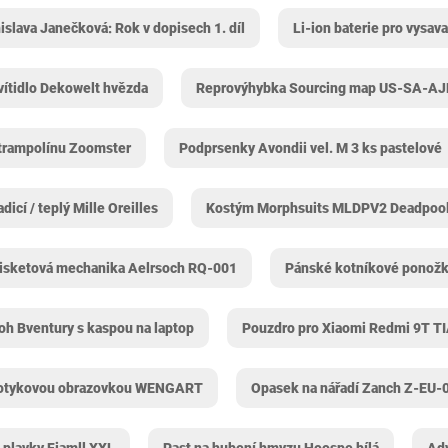
islava Janečková: Rok v dopisech 1. díl
Li-ion baterie pro vysa
vítidlo Dekowelt hvězda
Reprovýhybka Sourcing map US-SA-A
 trampolínu Zoomster
Podprsenky Avondii vel. M 3 ks pastelové
dicí / teplý Mille Oreilles
Kostým Morphsuits MLDPV2 Deadpoo
isketová mechanika Aelrsoch RQ-001
Pánské kotníkové ponožky
h Bventury s kaspou na laptop
Pouzdro pro Xiaomi Redmi 9T T
dotykovou obrazovkou WENGART
Opasek na nářadí Zanch ‎Z-EU