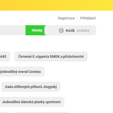
Registrace
Přihlášení
Hledej
Košík
prázdný
0
ed45
Červené E-cigareta SMOK a příslušenství
 jednodílný overal Comma
Sada stříbrných příborů Jingyukj
Jednodílné dámské plavky sportovní