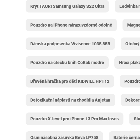
Kryt TAURI Samsung Galaxy S22 Ultra
Ledvinka 
Pouzdro na iPhone nárazuvzdorné odolné
Magnet
Dámská podprsenka Vivisence 1035 85B
Otočný
Pouzdro na čtečku knih CoBak modré
Hrací plak
Dřevěná hračka pro děti KIDWILL ‎HPT12
Pouzdro
Detoxikační náplasti na chodidla Anjetan
Dekorat
Pouzdro X-level pro iPhone 13 Pro Max losos
Sl
Osminásobná zásuvka Beva LP758
Baterie čern