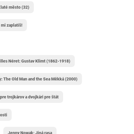
laté město (32)
mi zaplatíš!
illes Néret: Gustav Klimt (1862-1918)
: The Old Man and the Sea Měkká (2000)
pre trojkárov a dvojkári pre štát
osti
Jenny Nowak: Jiná rasa