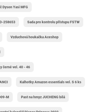
vač Dyson Yasi MFG
JD-258653
Sada pro kontrolu přístupu FSTW
Vzduchová houkačka Aceshop
l
 černé vel. 40 - 46
IANCI
Kalhotky Amazon essentials vel. S 6 ks
-009-M
Past na hmyz JUCHENG bílá