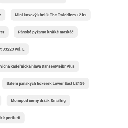
e
Mini kovový kbelík The Twiddlers 12 ks
wer
Pánské pyžamo krátké maskáč
 33223 vel. L
vičná kadeřnická hlava DanseeMeibr Plus
Balení pánských boxerek Lower East LE159
Monopod černý držák Smallrig
ké periferii