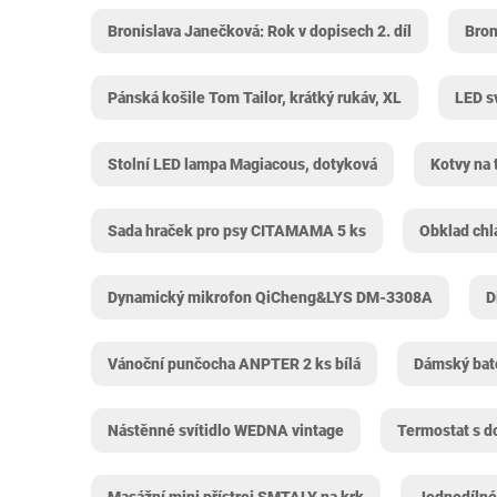
Bronislava Janečková: Rok v dopisech 2. díl
Bron
Pánská košile Tom Tailor, krátký rukáv, XL
LED s
Stolní LED lampa Magiacous, dotyková
Kotvy na
Sada hraček pro psy CITAMAMA 5 ks
Obklad chla
Dynamický mikrofon QiCheng&LYS DM-3308A
D
Vánoční punčocha ANPTER 2 ks bílá
Dámský bato
Nástěnné svítidlo WEDNA vintage
Termostat s 