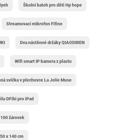
iyeh
Školní batoh pro děti Hp hope
Streamovací mikrofon Fifine
UKI
Dva nástěnné držáky QIAODIREN
Wifi smart IP kamera z plastu
ná svíčka v plechovce La Jolíe Muse
ilu DFibi pro iPad
m 100 žárovek
50 x 140 cm