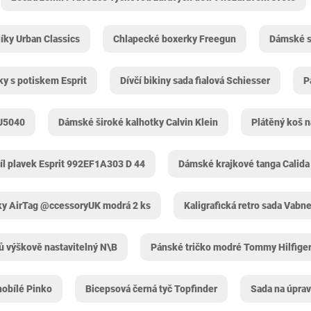
íky Urban Classics
Chlapecké boxerky Freegun
Dámské s
ky s potiskem Esprit
Dívčí bikiny sada fialová Schiesser
P
FU5040
Dámské široké kalhotky Calvin Klein
Plátěný koš 
íl plavek Esprit 992EF1A303 D 44
Dámské krajkové tanga Calida
ky AirTag @ccessoryUK modrá 2 ks
Kaligrafická retro sada Vabn
ů výškově nastavitelný N\B
Pánské tričko modré Tommy Hilfige
obílé Pinko
Bicepsová černá tyč Topfinder
Sada na úprav