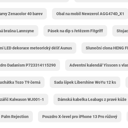
rvy Zenacolor 40 barev
Obal na mobil Newzerol AGG474D_X1
á brašna Lannsyne
Pásek na dip s řetězem Fitgriff
Stojac
ní LED dekorace meteorický déšť Aunus
Sluneční clona HENG F
dro Dadanism P723314115290
Adventní kalendář Yisscen s vl
luchátka Tozo T9 černá
Sada šipek Libershine ‎WoYu 12 ks
 zářič Kalwason ‎WJ001-1
Dámská kabelka Leabags z pravé kůže
 Palm Rejection
Pouzdro X-level pro iPhone 13 Pro růžový