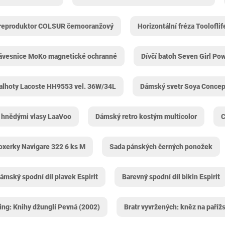
 reproduktor COLSUR černooranžový
Horizontální fréza Tooloflif
lávesnice MoKo magnetické ochranné
Dívčí batoh Seven Girl Po
alhoty Lacoste HH9553 vel. 36W/34L
Dámský svetr Soya Concept
 hnědými vlasy LaaVoo
Dámský retro kostým multicolor
C
oxerky Navigare 322 6 ks M
Sada pánských černých ponožek
ámský spodní díl plavek Espirit
Barevný spodní díl bikin Espirit
ing: Knihy džunglí Pevná (2002)
Bratr vyvržených: kněz na pařížs