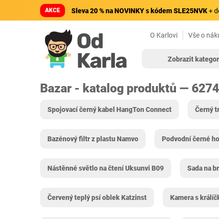
AKCE
Sleva 20 % na NOVINKY s kódem SLE25NVK
+ d
O Karlovi
Vše o nák
Zobrazit kategor
Bazar - katalog produktů — 627
Spojovací černý kabel ‎HangTon Connect
Černý t
Bazénový filtr z plastu ‎Namvo
Podvodní černé h
Nástěnné světlo na čtení Uksunvi B09
Sada na b
Červený teplý psí oblek Katzinst
Kamera s králí