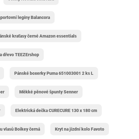
portovní legíny Balancora
ánské kraťasy černé Amazon essentials
na dřevo TEEZErshop
Pánské boxerky Puma ‎651003001 2 ks L
eer
Měkké pěnové špunty Senner
r
Elektrická dečka CURECURE 130 x 180 cm
u vlasů Boikey černá
Kryt na jízdní kolo Favoto