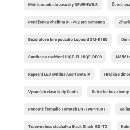
Měřič proudu do zásuvky ‎DEWENWILS
Černé an
Peněženka Phelinta XF-P02 pro Samsung
Žhaví
Bezdrátové bílé pouzdro Lopnord SM-R180
Dům 
Smrtka na zavěšení HIQE-FL HIQE-DE08
Měřič t
Kapesní LED svítilna Asort ‎Beta IV
Hračka s dino
Vysoušeč vlasů šedý Confu
Detektor kovu černý
Ponorné čerpadlo Terratek ‎EN-TWP1100T
Kelím
Truewireless sluchátka Black Shark ‎ BS-T2
Kelí