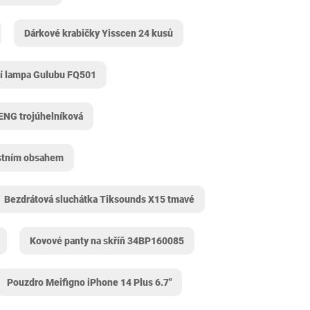
Dárkové krabičky Yisscen 24 kusů
í lampa Gulubu ‎FQ501
ENG trojúhelníková
astním obsahem
Bezdrátová sluchátka Tiksounds X15 tmavé
Kovové panty na skříň 34BP160085
Pouzdro Meifigno iPhone 14 Plus 6.7"