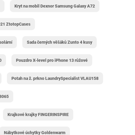
Kryt na mobil Dexnor Samsung Galaxy A72
021 ZtotopCases
solární
Sada černých věšáků Zunto 4 kusy
0
Pouzdro X-level pro iPhone 13 růžové
Potah na ž. prkno LaundrySpecialist VLAU158
28065
Krajkové krajky FINGERINSPIRE
Nábytkové úchytky ‎Goldenwarm