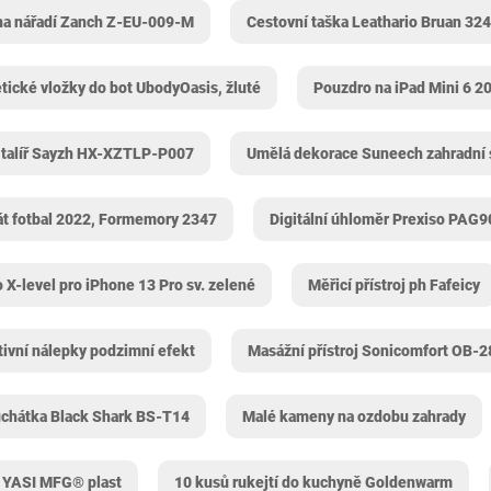
na nářadí Zanch ‎Z-EU-009-M
Cestovní taška Leathario Bruan 324
ické vložky do bot UbodyOasis, žluté
Pouzdro na iPad Mini 6 2
 talíř Sayzh ‎HX-XZTLP-P007
Umělá dekorace Suneech zahradní 
át fotbal 2022, Formemory 2347
Digitální úhloměr Prexiso PAG9
 X-level pro iPhone 13 Pro sv. zelené
Měřicí přístroj ph Fafeicy
ivní nálepky podzimní efekt
Masážní přístroj Sonicomfort OB-
uchátka Black Shark BS-T14
Malé kameny na ozdobu zahrady
á YASI MFG® plast
10 kusů rukejtí do kuchyně ‎Goldenwarm