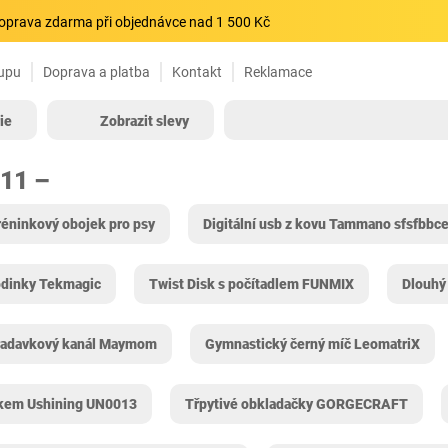
oprava zdarma při objednávce nad 1 500 Kč
upu
Doprava a platba
Kontakt
Reklamace
ie
Zobrazit slevy
411 –
réninkový obojek pro psy
Digitální usb z kovu Tammano sfsfbbc
odinky Tekmagic
Twist Disk s počítadlem FUNMIX
Dlouhý
radavkový kanál Maymom
Gymnastický černý míč LeomatriX
čkem Ushining UN0013
Třpytivé obkladačky GORGECRAFT