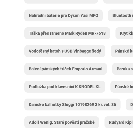
Náhradní baterie pro Dyson Yasi MFG
Bluetooth
Taška přes rameno Mark Ryden MR-7618
Kryt k
Vodotěsný batoh s USB Vinbagge šedý
Pánské k
Balení pánských triček Emporio Armani
Paruka s
Podložka pod klávesnici K KNODEL KL
Pánské b
Dámské kalhotky Sloggi 10198269 3 ks vel. 36
D
Adolf Wenig: Staré pověsti pražské
Rudyard Kipl