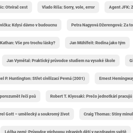
íc: Otvírač cest
Vlado Ríša: Sorry, vole, error
Agent JFK: Z
vička: Kdysi dávno v budoucnu
Petra Nagyová Džerengová: Za to 
 Kathan: Vše pro trochu lásky?
Jan Mühlfeit: Rodina jako tým
Jan Vymětal: Praktický průvodce studiem na vysoké škole
G
l P. Huntington: Střet civilizací Pevná (2001)
Ernest Hemingway
 porozumět řeči psů
Robert T. Kiyosaki: Prečo jednotkári pracujú 
rel Gott – umělecký a soukromý život
Craig Thomas: Stíny minul
Léčba zemí: Průvodce výchovou zdravých dětí v nezdravém světě