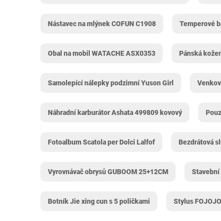
Nástavec na mlýnek COFUN ‎C1908
Temperové ba
Obal na mobil WATACHE ASX0353
Pánská kožen
Samolepící nálepky podzimní Yuson Girl
Venkov
Náhradní karburátor Ashata 499809 kovový
Pouz
Fotoalbum Scatola per Dolci Lalfof
Bezdrátová s
Vyrovnávač obrysů GUBOOM ‎25+12CM
Stavební
Botník Jie xing cun s 5 poličkami
Stylus FOJOJO