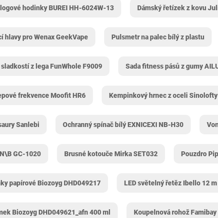
alogové hodinky BUREI HH-6024W-13
Dámský řetízek z kovu Jul
cí hlavy pro Wenax GeekVape
Pulsmetr na palec bílý z plastu
sladkostí z lega FunWhole ‎F9009
Sada fitness pásů z gumy AIL
epové frekvence Moofit HR6
Kempinkový hrnec z oceli Sinolofty
saury Sanlebi
Ochranný spínač bílý EXNICEXI NB-H30
Von
 N\B ‎GC-1020
Brusné kotouče Mirka ‎SET032
Pouzdro Pip
ky papírové Biozoyg DHD049217
LED světelný řetěz Ibello 12 
mek Biozoyg DHD049621_afn 400 ml
Koupelnová rohož Famibay 