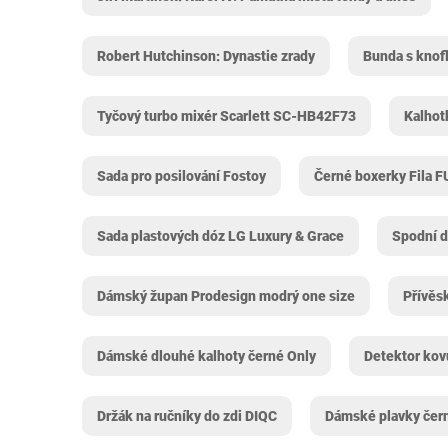
Robert Hutchinson: Dynastie zrady
Bunda s knofl
Tyčový turbo mixér Scarlett SC-HB42F73
Kalhot
Sada pro posilování Fostoy
Černé boxerky Fila 
Sada plastových dóz LG Luxury & Grace
Spodní d
Dámský župan Prodesign modrý one size
Přívěs
Dámské dlouhé kalhoty černé Only
Detektor kov
Držák na ručníky do zdi DIQC
Dámské plavky čern