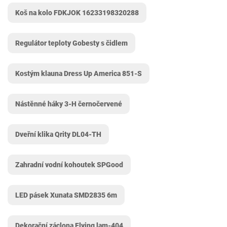
Koš na kolo FDKJOK 16233198320288
Regulátor teploty Gobesty s čidlem
Kostým klauna Dress Up America ‎851-S
Nástěnné háky 3-H černočervené
Dveřní klika Qrity ‎DL04-TH
Zahradní vodní kohoutek SPGood
LED pásek Xunata SMD2835 6m
Dekorační záclona Flying lam-404