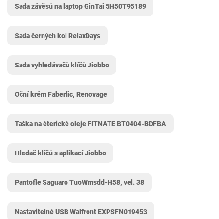
Sada závěsů na laptop GinTai 5H50T95189
Sada černých kol RelaxDays
Sada vyhledávačů klíčů Jiobbo
Oční krém Faberlic, Renovage
Taška na éterické oleje FITNATE BT0404-BDFBA
Hledač klíčů s aplikací Jiobbo
Pantofle Saguaro TuoWmsdd-H58, vel. 38
Nastavitelné USB Walfront EXPSFN019453