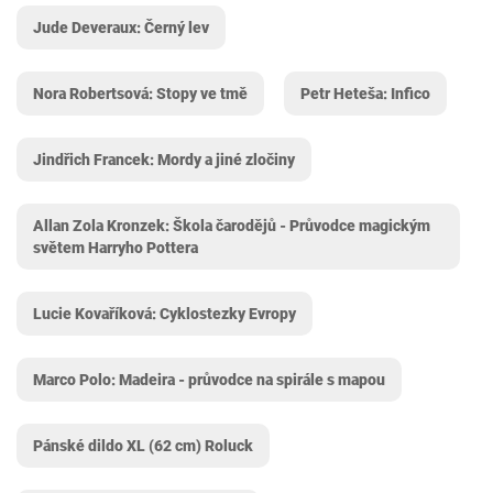
Jude Deveraux: Černý lev
Nora Robertsová: Stopy ve tmě
Petr Heteša: Infico
Jindřich Francek: Mordy a jiné zločiny
Allan Zola Kronzek: Škola čarodějů - Průvodce magickým
světem Harryho Pottera
Lucie Kovaříková: Cyklostezky Evropy
Marco Polo: Madeira - průvodce na spirále s mapou
Pánské dildo XL (62 cm) Roluck