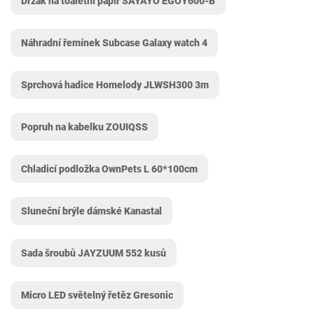
Držák na toaletní papír SAYAYO EGOY600-B
Náhradní řemínek Subcase Galaxy watch 4
Sprchová hadice Homelody ‎JLWSH300 3m
Popruh na kabelku ZOUIQSS
Chladicí podložka OwnPets L 60*100cm
Sluneční brýle dámské Kanastal
Sada šroubů JAYZUUM 552 kusů
Micro LED světelný řetěz Gresonic