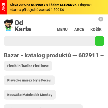
Sleva 20 % na NOVINKY s kódem SLE25NVK
+ doprava
AKCE
zdarma při objednávce nad 1 500 Kč
0
MENU
AKCE
KOŠÍK
Bazar - katalog produktů — 602911 –
Flexibilní hadice Flexi hose
Plavecké unisex brýle Focevi
Kousátko Matchstick Monkey