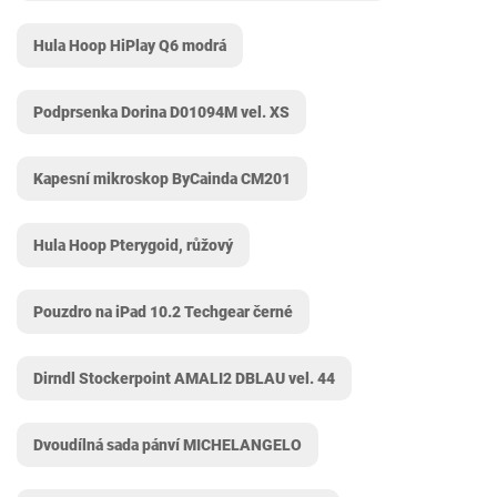
Hula Hoop HiPlay Q6 modrá
Podprsenka Dorina D01094M vel. XS
Kapesní mikroskop ByCainda CM201
Hula Hoop Pterygoid, růžový
Pouzdro na iPad 10.2 Techgear černé
Dirndl Stockerpoint AMALI2 DBLAU vel. 44
Dvoudílná sada pánví MICHELANGELO