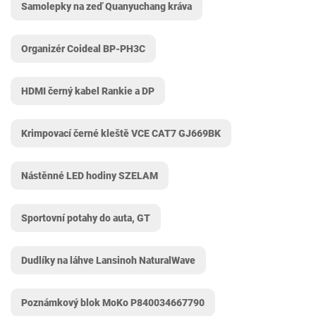
Samolepky na zeď Quanyuchang kráva
Organizér Coideal ‎BP-PH3C
HDMI černý kabel Rankie a DP
Krimpovací černé kleště VCE CAT7 GJ669BK
Nástěnné LED hodiny SZELAM
Sportovní potahy do auta, GT
Dudlíky na láhve Lansinoh NaturalWave
Poznámkový blok MoKo P840034667790