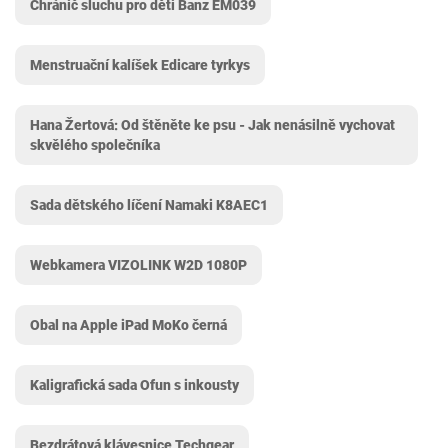
Chránič sluchu pro děti Banz EM039
Menstruační kalíšek Edicare tyrkys
Hana Žertová: Od štěněte ke psu - Jak nenásilně vychovat
skvělého společníka
Sada dětského líčení Namaki K8AEC1
Webkamera VIZOLINK W2D 1080P
Obal na Apple iPad MoKo černá
Kaligrafická sada Ofun s inkousty
Bezdrátová klávesnice Techgear