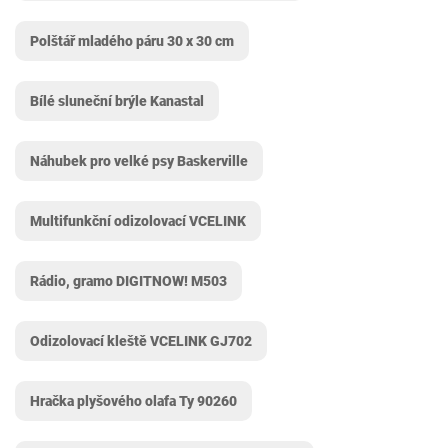
Polštář mladého páru 30 x 30 cm
Bílé sluneční brýle Kanastal
Náhubek pro velké psy Baskerville
Multifunkční odizolovací VCELINK
Rádio, gramo DIGITNOW! M503
Odizolovací kleště VCELINK GJ702
Hračka plyšového olafa Ty ‎90260