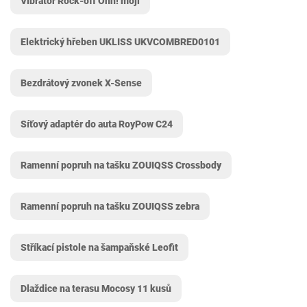
Vibrátor Rock-off Ohh! moji
Elektrický hřeben UKLISS UKVCOMBRED0101
Bezdrátový zvonek X-Sense
Síťový adaptér do auta RoyPow C24
Ramenní popruh na tašku ZOUIQSS Crossbody
Ramenní popruh na tašku ZOUIQSS zebra
Stříkací pistole na šampaňské Leofit
Dlaždice na terasu Mocosy 11 kusů