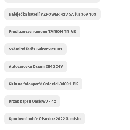
Nabíječka baterií YZPOWER 42V 5A für 36V 10S
Prodlužovací rameno TARION TR-VB
Světelný řetěz Salcar 921001
Autožárovka Osram 2845 24V
Sklo na fotoaparát Coteetcl 34001-BK
Držák kapslí OasisWJ - 42
Sportovní pohár Olšovice 2022 3. místo