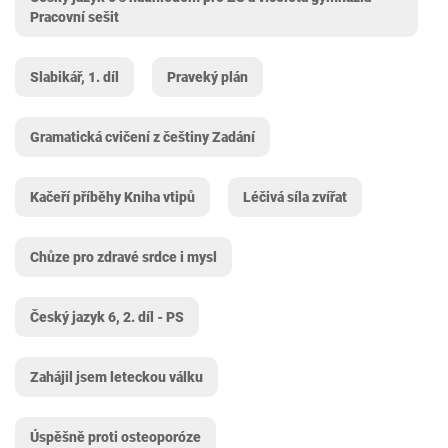
Pracovní sešit
Slabikář, 1. díl
Praveký plán
Gramatická cvičení z češtiny Zadání
Kačeří příběhy Kniha vtipů
Léčivá síla zvířat
Chůze pro zdravé srdce i mysl
Český jazyk 6, 2. díl - PS
Zahájil jsem leteckou válku
Úspěšně proti osteoporóze