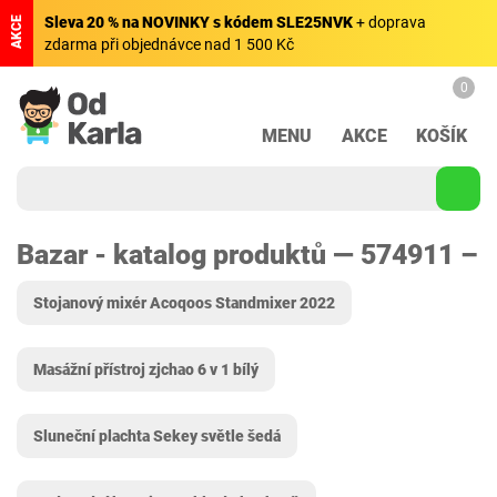
Sleva 20 % na NOVINKY s kódem SLE25NVK
+ doprava
AKCE
zdarma při objednávce nad 1 500 Kč
0
MENU
AKCE
KOŠÍK
Bazar - katalog produktů — 574911 –
Stojanový mixér Acoqoos Standmixer 2022
Masážní přístroj zjchao 6 v 1 bílý
Sluneční plachta Sekey světle šedá