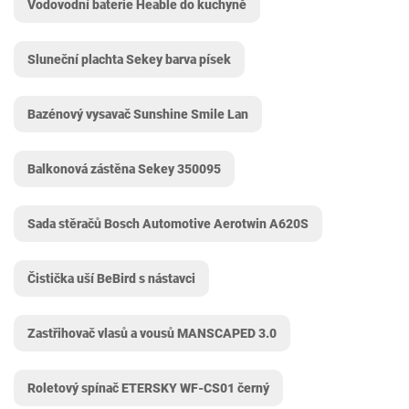
Vodovodní baterie Heable do kuchyně
Sluneční plachta Sekey barva písek
Bazénový vysavač Sunshine Smile Lan
Balkonová zástěna Sekey ‎350095
Sada stěračů Bosch Automotive Aerotwin A620S
Čistička uší BeBird s nástavci
Zastřihovač vlasů a vousů MANSCAPED 3.0
Roletový spínač ETERSKY ‎WF-CS01 černý