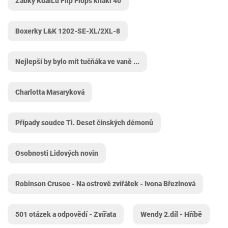
Žabky KuaiLu Flip Flops khaki 40
Boxerky L&K 1202-SE-XL/2XL-8
Nejlepší by bylo mít tučňáka ve vaně ...
Charlotta Masaryková
Případy soudce Ti. Deset čínských démonů
Osobnosti Lidových novin
Robinson Crusoe - Na ostrově zvířátek - Ivona Březinová
501 otázek a odpovědí - Zvířata
Wendy 2.díl - Hříbě