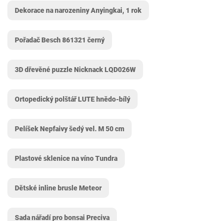
Dekorace na narozeniny Anyingkai, 1 rok
Pořadač Besch 861321 černý
3D dřevěné puzzle Nicknack ‎LQD026W
Ortopedický polštář LUTE hnědo-bílý
Pelíšek Nepfaivy šedý vel. M 50 cm
Plastové sklenice na víno Tundra
Dětské inline brusle Meteor
Sada nářadí pro bonsai Preciva