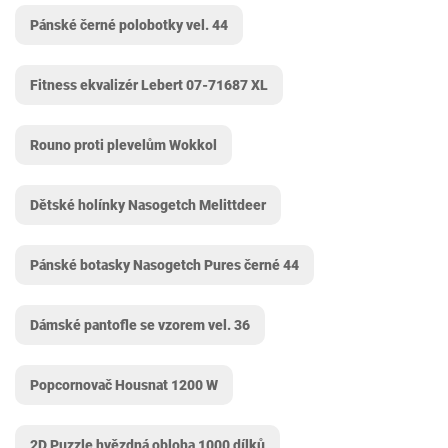
Pánské černé polobotky vel. 44
Fitness ekvalizér Lebert ‎07-71687 XL
Rouno proti plevelům Wokkol
Dětské holínky Nasogetch Melittdeer
Pánské botasky Nasogetch Pures černé 44
Dámské pantofle se vzorem vel. 36
Popcornovač Housnat 1200 W
2D Puzzle hvězdná obloha 1000 dílků