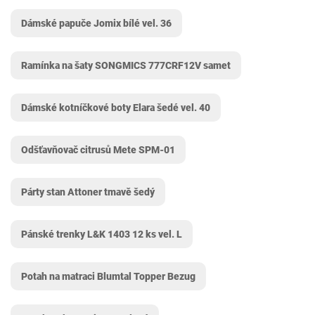
Dámské papuče Jomix bílé vel. 36
Ramínka na šaty SONGMICS ‎777CRF12V samet
Dámské kotníčkové boty Elara šedé vel. 40
Odšťavňovač citrusů Mete ‎SPM-01
Párty stan Attoner tmavě šedý
Pánské trenky L&K 1403 12 ks vel. L
Potah na matraci Blumtal Topper Bezug