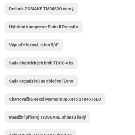
Deštník ZOMAKE TM0052O černý
Hybridní kompresor Einhell Pressito
Výpusť dřezová, sifon 5/4"
Sada dioptrických brýlí TBOC 4 ks
Sada organizérů na oblečení Eono
Skartovačka Rexel Momentum X415 2104576EU
Masážní přístroj TISSCARE Shiatsu šedý