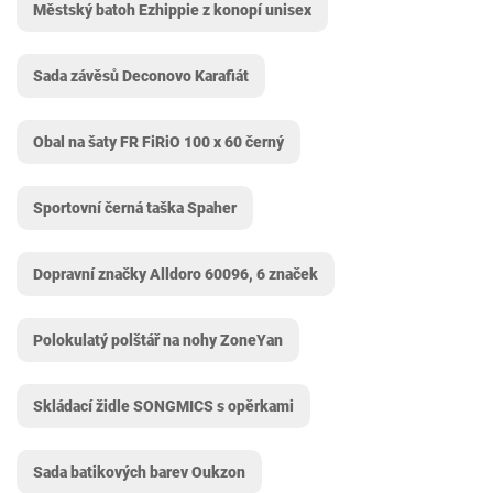
Městský batoh Ezhippie z konopí unisex
Sada závěsů Deconovo Karafiát
Obal na šaty FR FiRiO 100 x 60 černý
Sportovní černá taška Spaher
Dopravní značky Alldoro 60096, 6 značek
Polokulatý polštář na nohy ZoneYan
Skládací židle SONGMICS s opěrkami
Sada batikových barev Oukzon