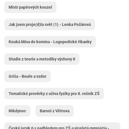
Mistr papírových kouzel
Jak jsem proje(d)la svět (1) - Lenka Požárová
Kouká Mína do komína - Logopedické říkanky
Studie z teorie a metodiky výchovy II
Griša - Bouře a vzdor
Tematické prověrky z učiva fyziky pro 8. ročník ZŠ
Nikdynoc
Baroni z Větrova
Český jazyk 6 s nadhledem pro ZŠ a víceletá gymnázia -