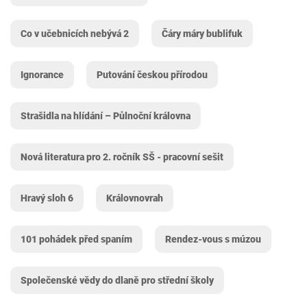
Co v učebnicích nebývá 2
Čáry máry bublifuk
Ignorance
Putování českou přírodou
Strašidla na hlídání – Půlnoční královna
Nová literatura pro 2. ročník SŠ - pracovní sešit
Hravý sloh 6
Královnovrah
101 pohádek před spaním
Rendez-vous s múzou
Společenské vědy do dlaně pro střední školy