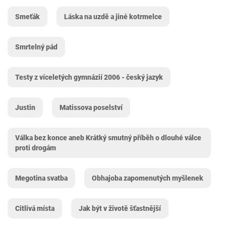
Smeťák
Láska na uzdě a jiné kotrmelce
Smrtelný pád
Testy z víceletých gymnázií 2006 - český jazyk
Justin
Matissova poselství
Válka bez konce aneb Krátký smutný příběh o dlouhé válce
proti drogám
Megotina svatba
Obhajoba zapomenutých myšlenek
Citlivá místa
Jak být v životě šťastnější