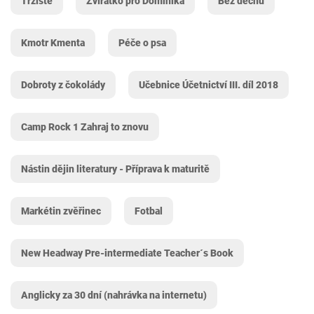
Tržiště
Zvířátko pro Dominika
Bez dechu
Kmotr Kmenta
Péče o psa
Dobroty z čokolády
Učebnice Účetnictví III. díl 2018
Camp Rock 1 Zahraj to znovu
Nástin dějin literatury - Příprava k maturitě
Markétin zvěřinec
Fotbal
New Headway Pre-intermediate Teacher´s Book
Anglicky za 30 dní (nahrávka na internetu)