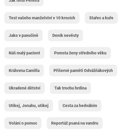
Jak tvrdí Pereira
Test vašeho manželství v 10 krocích
Stařec a kuře
Jako v pavučině
Deník nevěsty
Náš malý pacient
Pomsta ženy středního věku
Královna Camilla
Příšerné paměti Odvážňákových
Ukradené dětství
Tak trochu hrdina
Utíkej, Jonahu, utíkej
Cesta za hedvábím
Volání o pomoc
Reportáž psaná na vandru