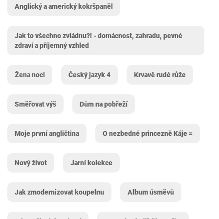
Anglický a americký kokršpaněl
Jak to všechno zvládnu?! - domácnost, zahradu, pevné
zdraví a příjemný vzhled
Žena noci
Český jazyk 4
Krvavě rudé růže
Směřovat výš
Dům na pobřeží
Moje první angličtina
O nezbedné princezně Káje =
Nový život
Jarní kolekce
Jak zmodernizovat koupelnu
Album úsměvů