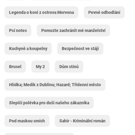
Legenda o koni z ostrova Morvona
Pevné odhodlání
Psí notes
Pomozte zachránit mé manželství
Kuchyně a koupelny
Bezpečnost ve stáji
Brusel
My 2
Dům stínů
Hlídka; Medik z Dublinu; Hazard; Třídenní město
Slepičí polévka pro duši našeho zákazníka
Pod maskou smích
Sahir - Kriminální román