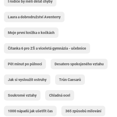
I rodiče by měli dělat chyby
Laura a dobrodružství Aventerry
Moje první knížka o kočkách
Čítanka 6 pro ZŠ a víceletá gymnázia - učebnice
Pět minut po půlnoci
Desatero spokojeného vztahu
Jak si vysloužit ostruhy
Trůn Caesarů
Soukromé vztahy
Chladná ocel
1000 nápadů jak ušetřit čas
365 způsobů milování