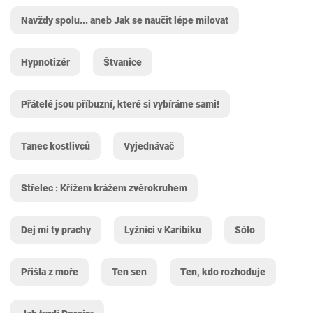
Navždy spolu... aneb Jak se naučit lépe milovat
Hypnotizér
Štvanice
Přátelé jsou příbuzní, které si vybíráme sami!
Tanec kostlivců
Vyjednávač
Střelec : Křížem krážem zvěrokruhem
Dej mi ty prachy
Lyžníci v Karibiku
Sólo
Přišla z moře
Ten sen
Ten, kdo rozhoduje