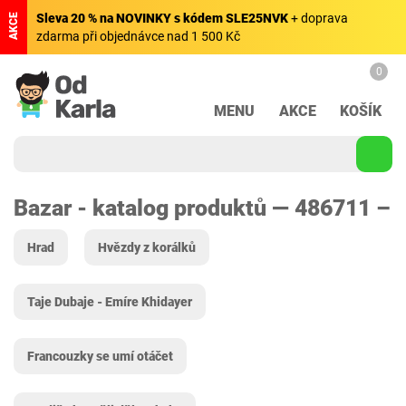
Sleva 20 % na NOVINKY s kódem SLE25NVK
+ doprava
AKCE
zdarma při objednávce nad 1 500 Kč
0
MENU
AKCE
KOŠÍK
Bazar - katalog produktů — 486711 –
Hrad
Hvězdy z korálků
Taje Dubaje - Emíre Khidayer
Francouzky se umí otáčet