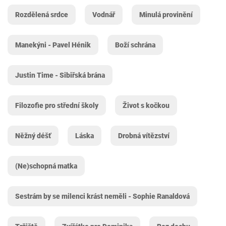
Rozdělená srdce
Vodnář
Minulá provinění
Manekýni - Pavel Hénik
Boží schrána
Justin Time - Sibiřská brána
Filozofie pro střední školy
Život s kočkou
Něžný déšť
Láska
Drobná vítězství
(Ne)schopná matka
Sestrám by se milenci krást neměli - Sophie Ranaldová