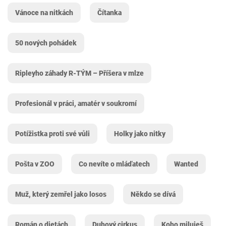
Vánoce na nitkách
Čítanka
50 nových pohádek
Ripleyho záhady R-TÝM – Příšera v mlze
Profesionál v práci, amatér v soukromí
Potížistka proti své vůli
Holky jako nitky
Pošta v ZOO
Co nevíte o mláďatech
Wanted
Muž, který zemřel jako losos
Někdo se dívá
Román o dietách
Duhový cirkus
Koho miluješ