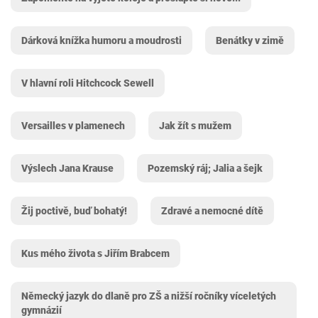
Dárková knížka humoru a moudrosti
Benátky v zimě
V hlavní roli Hitchcock Sewell
Versailles v plamenech
Jak žít s mužem
Výslech Jana Krause
Pozemský ráj; Jalia a šejk
Žij poctivě, buď bohatý!
Zdravé a nemocné dítě
Kus mého života s Jiřím Brabcem
Německý jazyk do dlaně pro ZŠ a nižší ročníky víceletých
gymnázií