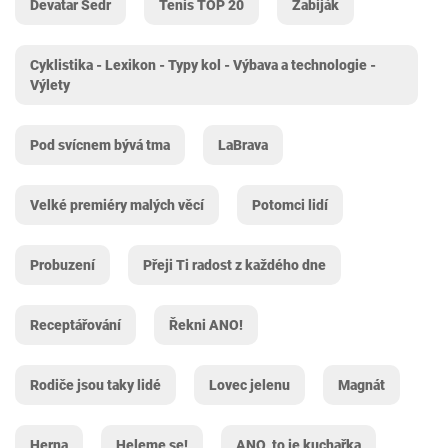
Devatar Sedr
Tenis TOP 20
Zabiják
Cyklistika - Lexikon - Typy kol - Výbava a technologie -
Výlety
Pod svícnem bývá tma
LaBrava
Velké premiéry malých věcí
Potomci lidí
Probuzení
Přeji Ti radost z každého dne
Receptářování
Řekni ANO!
Rodiče jsou taky lidé
Lovec jelenu
Magnát
Herna
Heleme se!
ANO, to je kuchařka