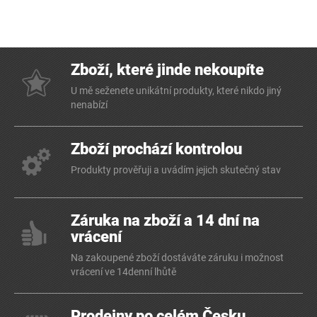
Zboží, které jinde nekoupíte
U mě seženete unikátní produkty, které nikdo jiný
nenabízí
Zboží prochází kontrolou
Produkty prověřuji a uvádím jejich skutečný stav
Záruka na zboží a 14 dní na
vrácení
Na zakoupené zboží dostáváte záruku i možnost
vrácení ve 14denní lhůtě
Prodejny po celém Česku