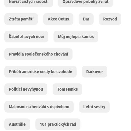
Návrat čistých radostí
Opravdové příběhy zvířat
Ztráta paměti
Akce Cetus
Dar
Rozvod
Ďábel žhavých nocí
Můj nejlepší kámoš
Pravidla společenského chování
Příběh americké cesty ke svobodě
Darkover
Politici nevyhynou
Tom Hanks
Malování na hedvábí s úspěchem
Letní sestry
Austrálie
101 praktických rad