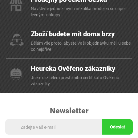
Navštivte jednu z mých několika prodejen se super
levnými nákupy
Zboží budete mít doma brzy
Dělám vše proto, abyste Vaši objednávku měli u sebe
co nejdříve
Heureka Ověřeno zákazníky
Jsem držitelem prestižního certifikátu Ověřeno
zákazníky
Newsletter
Odeslat