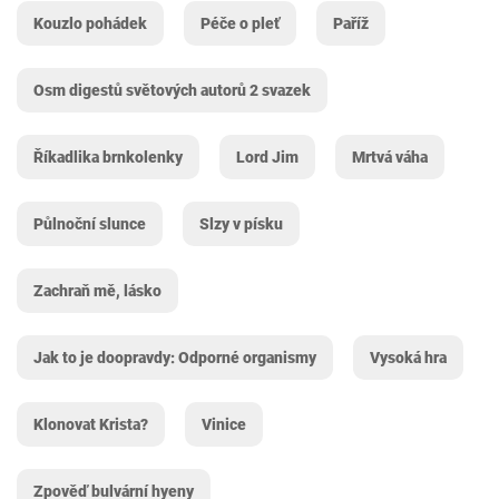
Kouzlo pohádek
Péče o pleť
Paříž
Osm digestů světových autorů 2 svazek
Říkadlika brnkolenky
Lord Jim
Mrtvá váha
Půlnoční slunce
Slzy v písku
Zachraň mě, lásko
Jak to je doopravdy: Odporné organismy
Vysoká hra
Klonovat Krista?
Vinice
Zpověď bulvární hyeny