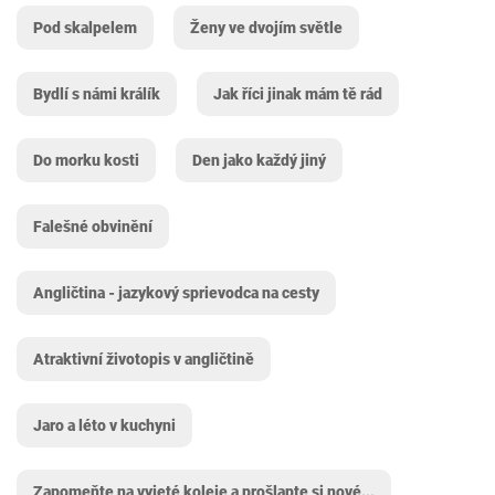
Pod skalpelem
Ženy ve dvojím světle
Bydlí s námi králík
Jak říci jinak mám tě rád
Do morku kosti
Den jako každý jiný
Falešné obvinění
Angličtina - jazykový sprievodca na cesty
Atraktivní životopis v angličtině
Jaro a léto v kuchyni
Zapomeňte na vyjeté koleje a prošlapte si nové...