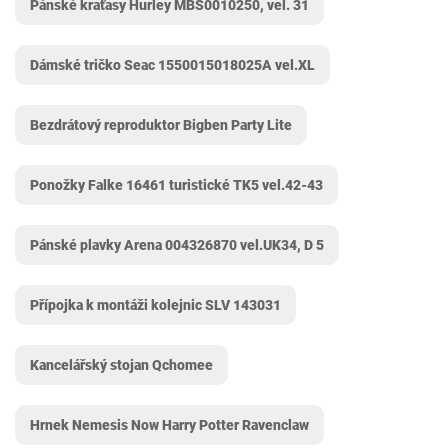
Pánské kraťasy Hurley MBS0010250, vel. 31
Dámské tričko Seac 1550015018025A vel.XL
Bezdrátový reproduktor Bigben Party Lite
Ponožky Falke 16461 turistické TK5 vel.42-43
Pánské plavky Arena 004326870 vel.UK34, D 5
Přípojka k montáži kolejnic SLV 143031
Kancelářský stojan Qchomee
Hrnek Nemesis Now Harry Potter Ravenclaw