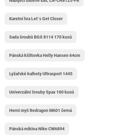
Nabíjecí baterie EBL LN-CH8125-FR
Karetní hra Let´s Get Closer
Sada šroubů BGS 8114 170 kusů
Pánská kšiltovka Helly Hansen 64cm
Lyžařské kalhoty Ultrasport 1445
Univerzální šrouby Spax 100 kusů
Herní myš Redragon M601 černá
Pánská mikina Nike CW6894