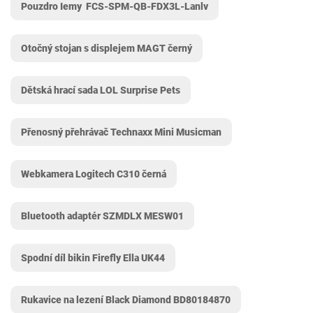
Pouzdro Iemy ‎ FCS-SPM-QB-FDX3L-Lanlv
Otočný stojan s displejem MAGT černý
Dětská hrací sada LOL Surprise Pets
Přenosný přehrávač Technaxx Mini Musicman
Webkamera Logitech C310 černá
Bluetooth adaptér SZMDLX ‎MESW01
Spodní díl bikin Firefly Ella UK44
Rukavice na lezení Black Diamond ‎BD80184870