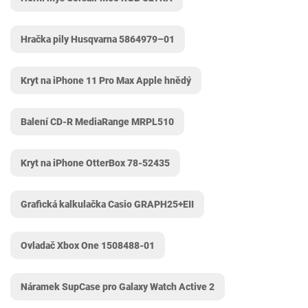
Hračka pily Husqvarna 5864979–01
Kryt na iPhone 11 Pro Max Apple hnědý
Balení CD-R MediaRange MRPL510
Kryt na iPhone OtterBox 78-52435
Grafická kalkulačka Casio GRAPH25+EII
Ovladač Xbox One 1508488-01
Náramek SupCase pro Galaxy Watch Active 2