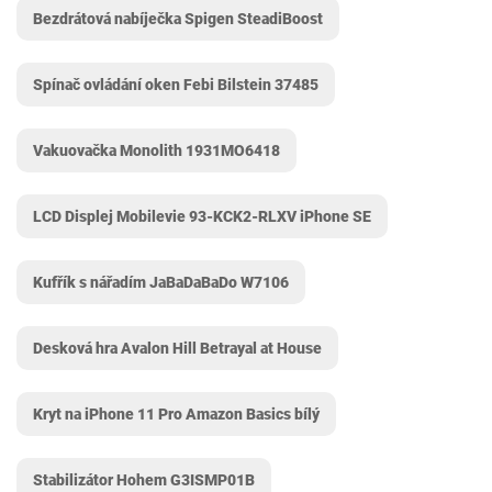
Bezdrátová nabíječka Spigen SteadiBoost
Spínač ovládání oken Febi Bilstein 37485
Vakuovačka Monolith 1931MO6418
LCD Displej Mobilevie 93-KCK2-RLXV iPhone SE
Kufřík s nářadím JaBaDaBaDo W7106
Desková hra Avalon Hill Betrayal at House
Kryt na iPhone 11 Pro Amazon Basics bílý
Stabilizátor Hohem G3ISMP01B