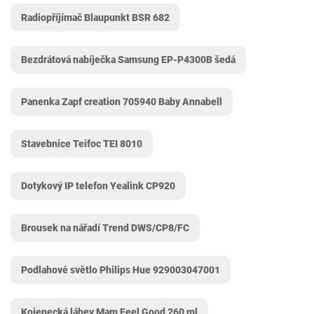
Radiopříjímač Blaupunkt BSR 682
Bezdrátová nabíječka Samsung EP-P4300B šedá
Panenka Zapf creation 705940 Baby Annabell
Stavebnice Teifoc TEI 8010
Dotykový IP telefon Yealink CP920
Brousek na nářadí Trend DWS/CP8/FC
Podlahové světlo Philips Hue 929003047001
Kojenecká láhev Mam Feel Good 260 ml