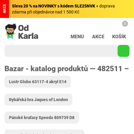
Sleva 20 % na NOVINKY s kódem SLE25NVK
+ doprava
AKCE
zdarma při objednávce nad 1 500 Kč
0
MENU
AKCE
KOŠÍK
Bazar - katalog produktů — 482511 –
Lustr Globo ‎63117-4 akryl E14
Rybářská hra Jaques of London
Pánské kraťasy Speedo 809739 D8