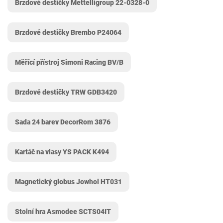
Brzdové destičky Mettelligroup 22-0328-0
Brzdové destičky Brembo P24064
Měřící přístroj Simoni Racing ‎BV/B
Brzdové destičky TRW GDB3420
Sada 24 barev DecorRom 3876
Kartáč na vlasy YS PACK K494
Magnetický globus Jowhol HT031
Stolní hra Asmodee SCTS04IT