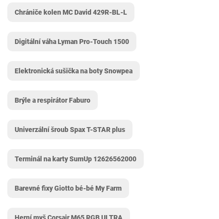
Chrániče kolen MC David 429R-BL-L
Digitální váha Lyman Pro-Touch 1500
Elektronická sušička na boty Snowpea
Brýle a respirátor Faburo
Univerzální šroub Spax T-STAR plus
Terminál na karty SumUp ‎12626562000
Barevné fixy Giotto bé-bé My Farm
Herní myš Corsair M65 RGB ULTRA