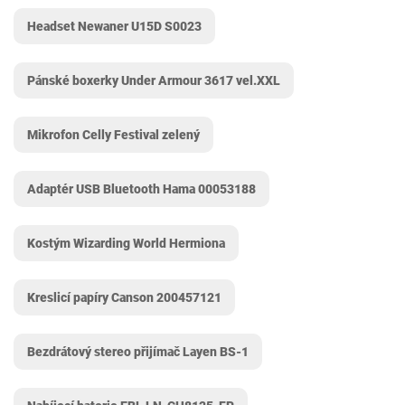
Headset Newaner U15D S0023
Pánské boxerky Under Armour 3617 vel.XXL
Mikrofon Celly Festival zelený
Adaptér USB Bluetooth Hama ‎00053188
Kostým Wizarding World Hermiona
Kreslicí papíry Canson 200457121
Bezdrátový stereo přijímač Layen ‎BS-1