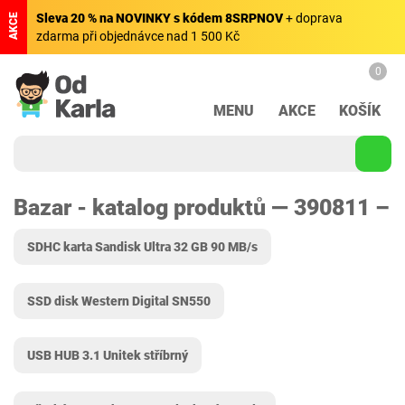
Sleva 20 % na NOVINKY s kódem 8SRPNOV
+ doprava
AKCE
zdarma při objednávce nad 1 500 Kč
0
MENU
AKCE
KOŠÍK
Bazar - katalog produktů — 390811 –
SDHC karta Sandisk Ultra 32 GB 90 MB/s
SSD disk Western Digital SN550
USB HUB 3.1 Unitek stříbrný