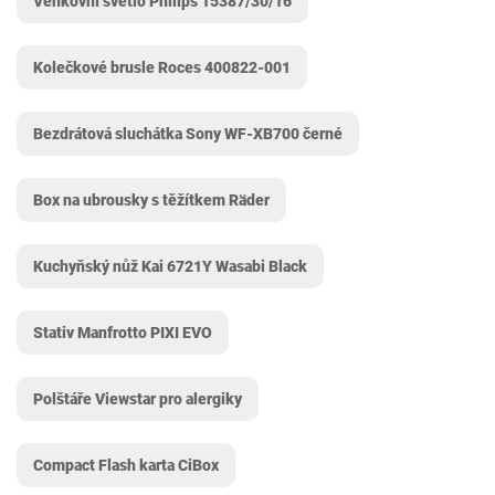
Venkovní světlo Philips 15387/30/16
Kolečkové brusle Roces ‎400822-001
Bezdrátová sluchátka Sony WF-XB700 černé
Box na ubrousky s těžítkem Räder
Kuchyňský nůž Kai 6721Y Wasabi Black
Stativ Manfrotto PIXI EVO
Polštáře Viewstar pro alergiky
Compact Flash karta CiBox