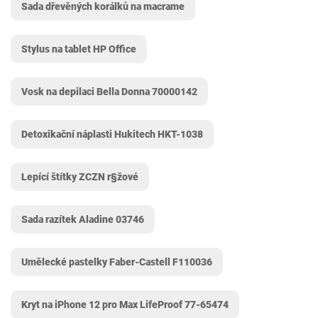
Sada dřevěných korálků na macrame
Stylus na tablet HP Office
Vosk na depilaci Bella Donna ‎70000142
Detoxikační náplasti Hukitech HKT-1038
Lepící štítky ZCZN r§žové
Sada razítek Aladine 03746
Umělecké pastelky Faber-Castell F110036
Kryt na iPhone 12 pro Max LifeProof 77-65474