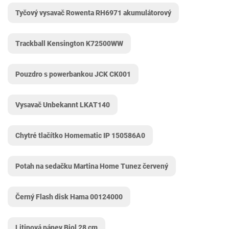
Tyčový vysavač Rowenta RH6971 akumulátorový
Trackball Kensington ‎K72500WW
Pouzdro s powerbankou JCK CK001
Vysavač Unbekannt LKAT140
Chytré tlačítko Homematic IP 150586A0
Potah na sedačku Martina Home Tunez červený
Černý Flash disk Hama 00124000
Litinová pánev Biol 28 cm