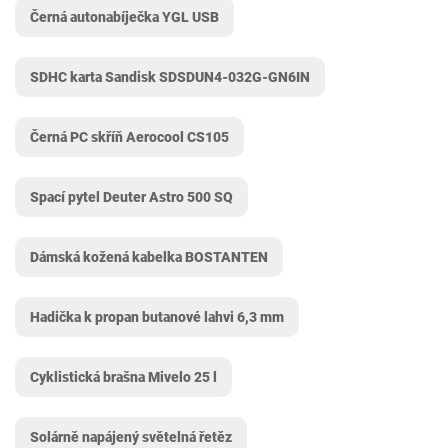
Černá autonabíječka YGL USB
SDHC karta Sandisk ‎SDSDUN4-032G-GN6IN
Černá PC skříň Aerocool ‎CS105
Spací pytel Deuter Astro 500 SQ
Dámská kožená kabelka BOSTANTEN
Hadička k propan butanové lahvi 6,3 mm
Cyklistická brašna Mivelo 25 l
Solárně napájený světelná řetěz