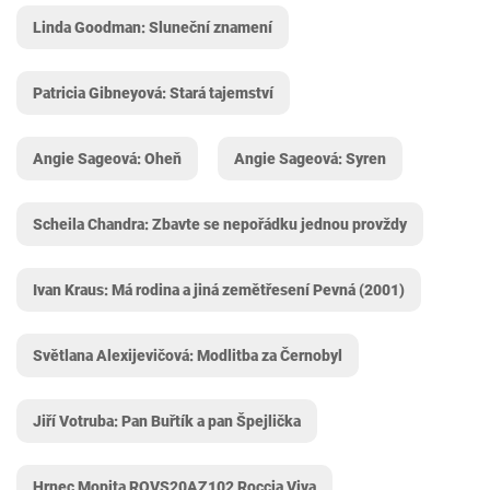
Linda Goodman: Sluneční znamení
Patricia Gibneyová: Stará tajemství
Angie Sageová: Oheň
Angie Sageová: Syren
Scheila Chandra: Zbavte se nepořádku jednou provždy
Ivan Kraus: Má rodina a jiná zemětřesení Pevná (2001)
Světlana Alexijevičová: Modlitba za Černobyl
Jiří Votruba: Pan Buřtík a pan Špejlička
Hrnec Mopita ROVS20AZ102 Roccia Viva