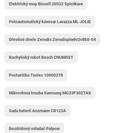
Elektrický mop Bissell 20522 SpinWave
Poloautomatický kávovar Lavazza ML JOLIE
Dřevěné dveře Zerodis Zerodisptwhr2v8k0-04
Kuchyňský robot Bosch CNUM5ST
Postavička Tonies 10000278
Mikrovlnná trouba Samsung MG23F302TAK
Sada baterií Ansmann CR123A
Bezdrátový ovladač Palpow