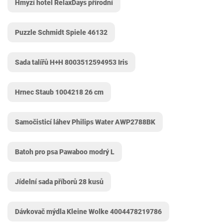
Hmyzí hotel RelaxDays přírodní
Puzzle Schmidt Spiele 46132
Sada talířů H+H ‎8003512594953 Iris
Hrnec Staub 1004218 26 cm
Samočisticí láhev Philips Water AWP2788BK
Batoh pro psa Pawaboo modrý L
Jídelní sada příborů 28 kusů
Dávkovač mýdla Kleine Wolke 4004478219786