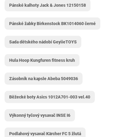
Pánské kalhoty Jack & Jones 12150158
Pánské žabky Birkenstock BK1014060 černé
Sada dětského nádobí GeyiieTOYS
Hula Hoop Kungfuren fitness kruh
Zásobník na kapsle Abeba ‎5049036
Běžecké boty Asics 1012A701-003 vel.40
Výkonný tyčový vysavač INSE I6
Podlahový vysavač Kärcher FC 5 žlutá