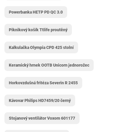
Powerbanka HETP PD QC 3.0
Piknikový košík Ttlife proutěný
Kalkulačka Olympia CPD 425 stolní
Keramický hrnek OOTB Unicorn jednorožec
Horkovzdušná fritéza Severin R 2455
Kávovar Philips ‎HD7459/20 černý
Stojanový ventilátor Voxom ‎601177