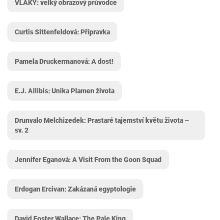
VLAKY: velký obrazový průvodce
Curtis Sittenfeldová: Přípravka
Pamela Druckermanová: A dost!
E.J. Allibis: Unika Plamen života
Drunvalo Melchizedek: Prastaré tajemství květu života –
sv. 2
Jennifer Eganová: A Visit From the Goon Squad
Erdogan Ercivan: Zakázaná egyptologie
David Foster Wallace: The Pale King