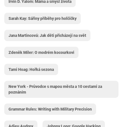
Irvin D. Yalom: Máma a smysl života
Sarah Kay: Sářiny příběhy pro holčičky
Jana Martincová: Jak děti přicházejí na svět
Zdeněk Miler: O modrém kocourkovi
Tami Hoag: Hořká sezona
New York - Průvodce s mapou města a 10 cestami za
poznáním
Grammar Rules: Writing with Military Precision
Adieu Audrey
Johnny Long: Google Hacking