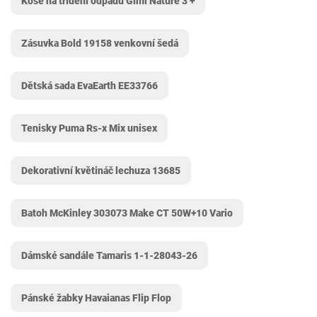
Koše na třídění odpadu Gimi Nature 3 +
Zásuvka Bold 19158 venkovní šedá
Dětská sada EvaEarth EE33766
Tenisky Puma Rs-x Mix unisex
Dekorativní květináč lechuza 13685
Batoh McKinley 303073 Make CT 50W+10 Vario
Dámské sandále Tamaris 1-1-28043-26
Pánské žabky Havaianas Flip Flop