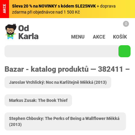
Sleva 20 % na NOVINKY s kódem SLE25NVK
+ doprava
AKCE
zdarma při objednávce nad 1 500 Kč
0
MENU
AKCE
KOŠÍK
Bazar - katalog produktů — 382411 –
Jaroslav Vrchlický: Noc na Karlštejně Měkká (2013)
Markus Zusak: The Book Thief
Stephen Chbosky: The Perks of Being a Wallflower Měkká
(2013)