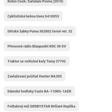
Robin Cook: Šarlatáni Pevná (2019)
Cyklistická helma Uvex ‎S410053
Dětské žabky Puma 362802 černé vel. 32
Přenosné rádio Blaupunkt KRC 30 SV
Traktor se svítícími koly Tomy ‎37792
Zavlažovací počítač Hunter ‎NA305
Dámské hodinky Casio BA-110RG-1AER
Fotbalový míč DERBYSTAR Briliant Replika