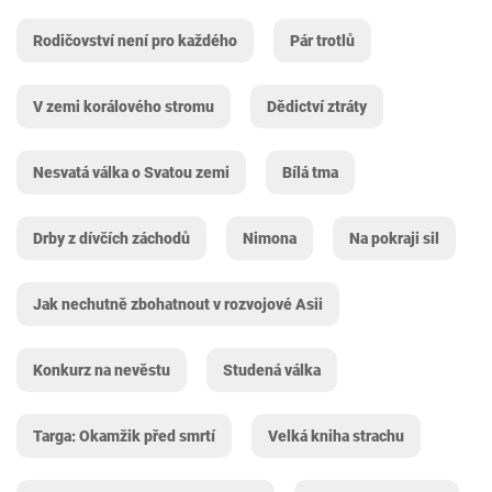
Rodičovství není pro každého
Pár trotlů
V zemi korálového stromu
Dědictví ztráty
Nesvatá válka o Svatou zemi
Bílá tma
Drby z dívčích záchodů
Nimona
Na pokraji sil
Jak nechutně zbohatnout v rozvojové Asii
Konkurz na nevěstu
Studená válka
Targa: Okamžik před smrtí
Velká kniha strachu