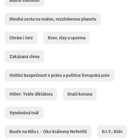
Buďte světlem!
Dlouhá cesta na malou, rozzlobenou planetu
Chrám i tvrz
Krev, slzy a sperma
Zakázaná slova
Vnitřní bezpečnost v právu a politice Evropská unie
Hitler: Tváře diktátora
Dračí koruna
Vyměněná tvář
Bouře na Nilu I. - Oko královny Nefertiti
D.I.Y.: Kids