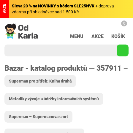
Sleva 20 % na NOVINKY s kódem SLE25NVK
+ doprava
AKCE
zdarma při objednávce nad 1 500 Kč
0
MENU
AKCE
KOŠÍK
Bazar - katalog produktů — 357911 –
Superman pro zítřek: Kniha druhá
Metodiky vývoje a údržby informačních systémů
Superman – Supermanova smrt