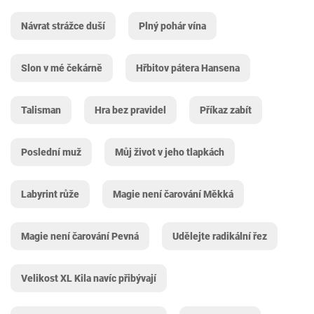
Návrat strážce duší
Plný pohár vína
Slon v mé čekárně
Hřbitov pátera Hansena
Talisman
Hra bez pravidel
Příkaz zabít
Poslední muž
Můj život v jeho tlapkách
Labyrint růže
Magie není čarování Měkká
Magie není čarování Pevná
Udělejte radikální řez
Velikost XL Kila navíc přibývají