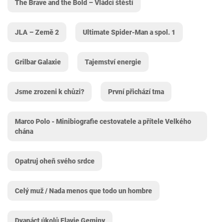
The Brave and the Bold – Vládci štěstí
JLA – Země 2
Ultimate Spider-Man a spol. 1
Grilbar Galaxie
Tajemství energie
Jsme zrozeni k chůzi?
První přichází tma
Marco Polo - Minibiografie cestovatele a přítele Velkého
chána
Opatruj oheň svého srdce
Celý muž / Nada menos que todo un hombre
Dvanáct úkolů Flavie Geminy