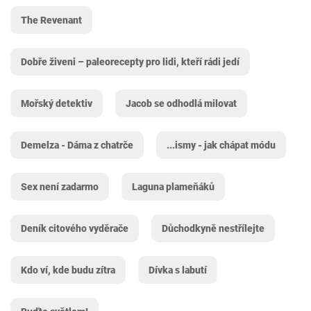
The Revenant
Dobře živeni – paleorecepty pro lidi, kteří rádi jedí
Mořský detektiv
Jacob se odhodlá milovat
Demelza - Dáma z chatrče
...ismy - jak chápat módu
Sex není zadarmo
Laguna plameňáků
Deník citového vyděrače
Důchodkyně nestřílejte
Kdo ví, kde budu zítra
Dívka s labutí