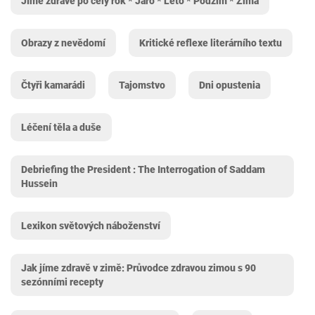
Jíme zdravě po celý rok * Jaro * Léto * Podzim * Zima
Obrazy z nevědomí
Kritické reflexe literárního textu
Čtyři kamarádi
Tajomstvo
Dni opustenia
Léčení těla a duše
Debriefing the President : The Interrogation of Saddam
Hussein
Lexikon světových náboženství
Jak jíme zdravě v zimě: Průvodce zdravou zimou s 90
sezónními recepty