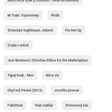
MEDITACE a jak jí rozumět - Úvod do bdělosti
M Train. Vzpomínky
Piráti
Stranické legitimace, vážení!
Fix Her Up
Zrada v aréně
Just Business: Christian Ethics for the Marketplace
Tajný kruh - Moc
Něco víc
Chyť mě Pevná (2013)
Josefův pivovar
Faktótum
Vlak naděje
Zhroucený čas