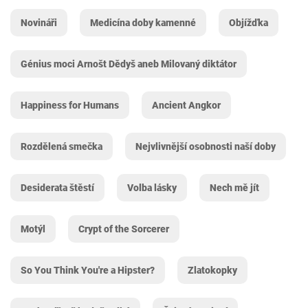
Novináři
Medicína doby kamenné
Objížďka
Génius moci Arnošt Dědyš aneb Milovaný diktátor
Happiness for Humans
Ancient Angkor
Rozdělená smečka
Nejvlivnější osobnosti naší doby
Desiderata štěstí
Volba lásky
Nech mě jít
Motýl
Crypt of the Sorcerer
So You Think You're a Hipster?
Zlatokopky