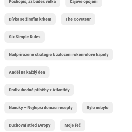
Pochopíš, až budeš velká
Čajové opojení
Dívka se žirafím krkem
The Coveteur
Six Simple Rules
Nadpřirozené strategie k založení rokenrolové kapely
Anděl na každý den
Podivuhodné příběhy z Atlantidy
Nanuky – Nejlepší domácí recepty
Bylo nebylo
Duchovní střed Evropy
Moje řeč