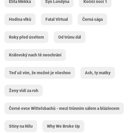
Elita Měkká
Syn Londýna
Kočičí noci 1
Hodina vlků
Fatal Virtual
Černá sága
Roky před úsvitem
Od trůnu dál
Královský nach tě neochrání
Teď už vím, že možné je všechno
Ach, ty matky
Ženy vidí za roh
Černé ovce Wittelsbachů - mezi trůnním sálem a blázincem
Stíny na Nilu
Why We Broke Up