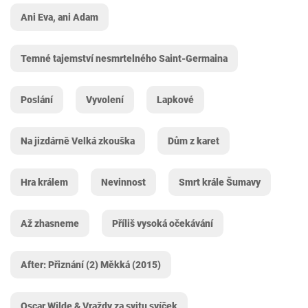
Ani Eva, ani Adam
Temné tajemství nesmrtelného Saint-Germaina
Poslání
Vyvolení
Lapkové
Na jizdárně Velká zkouška
Dům z karet
Hra králem
Nevinnost
Smrt krále Šumavy
Až zhasneme
Příliš vysoká očekávání
After: Přiznání (2) Měkká (2015)
Oscar Wilde & Vraždy za svitu svíček