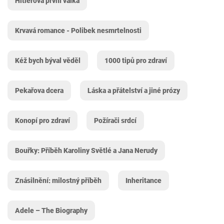
Hitlerova první válka
Krvavá romance - Polibek nesmrtelnosti
Kéž bych býval věděl
1000 tipů pro zdraví
Pekařova dcera
Láska a přátelství a jiné prózy
Konopí pro zdraví
Požírači srdcí
Bouřky: Příběh Karoliny Světlé a Jana Nerudy
Znásilnění: milostný příběh
Inheritance
Adele – The Biography