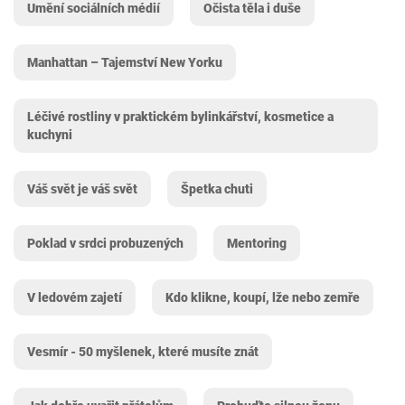
Umění sociálních médií
Očista těla i duše
Manhattan – Tajemství New Yorku
Léčivé rostliny v praktickém bylinkářství, kosmetice a
kuchyni
Váš svět je váš svět
Špetka chuti
Poklad v srdci probuzených
Mentoring
V ledovém zajetí
Kdo klikne, koupí, lže nebo zemře
Vesmír - 50 myšlenek, které musíte znát