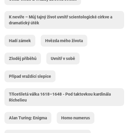
K nevíře – Můj tajný život uvnitř scientologické církve a
dramatický útěk
Hadí zámek
Hvězda mého života
Zloděj příběhů
Uvnitř v sobě
Případ vraždící slepice
Třicetiletá válka 1618–1648 - Pod taktovkou kardinála
Richelieu
Alan Turing: Enigma
Homo numerus