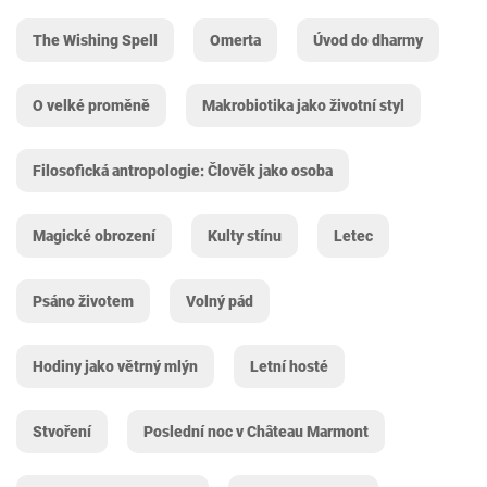
The Wishing Spell
Omerta
Úvod do dharmy
O velké proměně
Makrobiotika jako životní styl
Filosofická antropologie: Člověk jako osoba
Magické obrození
Kulty stínu
Letec
Psáno životem
Volný pád
Hodiny jako větrný mlýn
Letní hosté
Stvoření
Poslední noc v Château Marmont