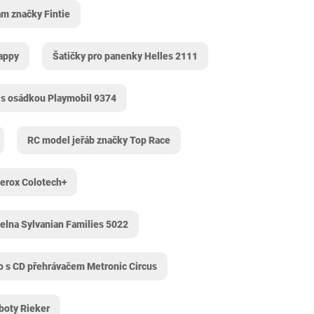
m značky Fintie
appy
Šatičky pro panenky Helles 2111
 s osádkou Playmobil 9374
RC model jeřáb značky Top Race
Xerox Colotech+
elna Sylvanian Families 5022
o s CD přehrávačem Metronic Circus
boty Rieker