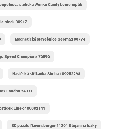
oupelnová stolička Wenko Candy Leinenoptik
tle block 3091Z
D
Magnetická stavebnice Geomag 00774
go Speed Champions 76896
Hasičská stříkačka Simba 109252298
ques London 24031
ostiček Linex 400082141
3D puzzle Ravensburger 11201 Stojan na tužky