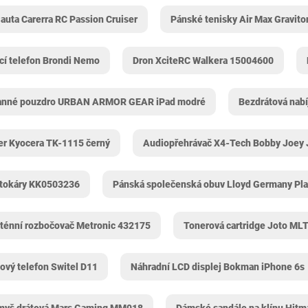
auta Carerra RC Passion Cruiser
Pánské tenisky Air Max Graviton
í telefon Brondi Nemo
Dron XciteRC Walkera 15004600
anné pouzdro URBAN ARMOR GEAR iPad modré
Bezdrátová nab
ner Kyocera TK-1115 černý
Audiopřehrávač X4-Tech Bobby Joey
tokáry KK0503236
Pánská společenská obuv Lloyd Germany Pl
ténní rozbočovač Metronic 432175
Tonerová cartridge Joto ML
ový telefon Switel D11
Náhradní LCD displej Bokman iPhone 6s