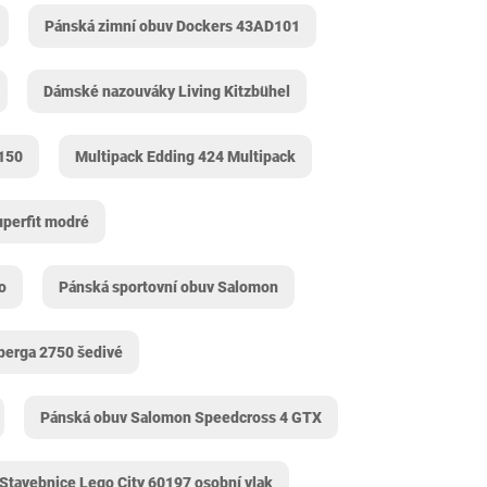
Pánská zimní obuv Dockers 43AD101
Dámské nazouváky Living Kitzbühel
7150
Multipack Edding 424 Multipack
uperfit modré
o
Pánská sportovní obuv Salomon
perga 2750 šedivé
Pánská obuv Salomon Speedcross 4 GTX
Stavebnice Lego City 60197 osobní vlak