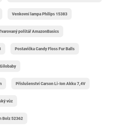
Venkovní lampa Philips 15383
Tvarovaný polštář AmazonBasics
8
Postavička Candy Floss Fur Balls
 Gilobaby
n
Příslušenství Carson Li-Ion Akku 7,4V
ský vůz
m Bolz 52362