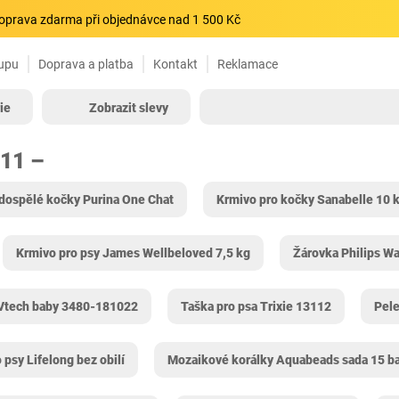
oprava zdarma při objednávce nad 1 500 Kč
upu
Doprava a platba
Kontakt
Reklamace
ie
Zobrazit slevy
711 –
dospělé kočky Purina One Chat
Krmivo pro kočky Sanabelle 10 
Krmivo pro psy James Wellbeloved 7,5 kg
Žárovka Philips W
 Vtech baby 3480-181022
Taška pro psa Trixie 13112
Pele
 psy Lifelong bez obilí
Mozaikové korálky Aquabeads sada 15 b