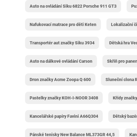
Auto na ovládání Siku 6822 Porsche 911 GT3
Pu
Nafukovací matrace pro děti Keten
Lokalizační č
Transportér aut značky Siku 3934
Dětská hra Ve
Auto na dálkové ovládání Carson
Skříň pro pane
Dron značky Acme Zoopa Q 600
Sluneční clona 
Pastelky značky KOH-I-NOOR 3408
Křídy značk
Kancelářské papíry Favini A66Q304
Dětský bazé
Pánské tenisky New Balance ML373GR 44,5
Kan