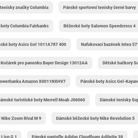
tenisky značky Columbia
Pánské sportovní tenisky černé barvy
 boty Columbia Fairbanks
Běžecké boty Salomon Speedcross 4
cké boty Asics Gel 1011A787 400
Nafukovací bazének Intex 5
Kočárek pro panenku Bayer Design 13012AA
Dětské bačkory S
powerbanka Amazon X0011NXHV7
Pánské boty Asics Gel-Kayan
ámské turistické boty Merrell Moab J06060
Dámské tenisky Su
 Nike Zoom Rival M 9
Dámské běžecké boty Nike Revolution 5
 Lico G 1
Pánské pantofle Adidas Cloudfoam Adilette 39