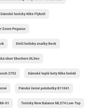
Dámské tenisky Nike Flyknit
ir Zoom Pegasus
eck
Dívčí holínky značky Beck
ká obuv Skechers DLites
Bosch 2752
Dámské teplé boty Nike hnědé
erné
Pánské černé polobotky R11041
688-01
Tenisky New Balance ML574 Low-Top