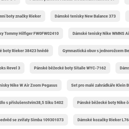
ní boty značky Rieker
Dámské tenisky New Balance 373
lky Tommy Hilfiger FW0FW02410
Dámské tenisky Nike WMNS A
é boty Rieker 38423 hnědé
Gymnastická obuv s jednorožcem B
oks Revel 3
Pánské běžecké boty Sitaile WYC-7162
Dáms
nisky Nike W Air Zoom Pegasus
Set pro malé zahrádkáře Klein 
dlo s příslušenstvím38,5 Siku 5402
Pánské běžecké boty Nike č
medvěd se zvířaty Simba 109301073
Dámské kozačky Rieker L7