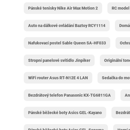
Pánské tenisky Nike Air Max Motion 2
RC model 
Auto na dálkové ovládání Baztoy RCY1114
Domác
Nafukovací postel Sable Queen SA-HF033
Ochr
Stropní panelové svítidlo Jinpiker
Originální to
WiFi router Asus RT-N12E 4 LAN
Sedačka do mo
Bezdrátový telefon Panasonic KX-TG6811GA
An
Pánské běžecké boty Asics GEL-Kayano
Bezdrát