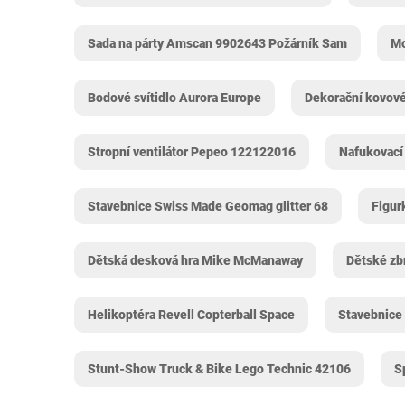
Sada na párty Amscan 9902643 Požárník Sam
Mo
Bodové svítidlo Aurora Europe
Dekorační kovové
Stropní ventilátor Pepeo 122122016
Nafukovací
Stavebnice Swiss Made Geomag glitter 68
Figur
Dětská desková hra Mike McManaway
Dětské zb
Helikoptéra Revell Copterball Space
Stavebnice 
Stunt-Show Truck & Bike Lego Technic 42106
S