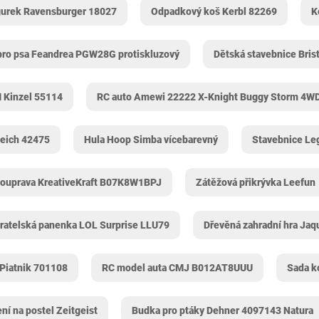
igurek Ravensburger 18027
Odpadkový koš Kerbl 82269
K
pro psa Feandrea PGW28G protiskluzový
Dětská stavebnice Bris
M Kinzel 55114
RC auto Amewi 22222 X-Knight Buggy Storm 4W
leich 42475
Hula Hoop Simba vícebarevný
Stavebnice Le
souprava KreativeKraft B07K8W1BPJ
Zátěžová přikrývka Leefun
ratelská panenka LOL Surprise LLU79
Dřevěná zahradní hra Ja
 Piatnik 701108
RC model auta CMJ B012AT8UUU
Sada k
ní na postel Zeitgeist
Budka pro ptáky Dehner 4097143 Natura