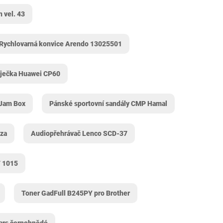
 vel. 43
Rychlovarná konvice Arendo 13025501
íječka Huawei CP60
 Jam Box
Pánské sportovní sandály CMP Hamal
aza
Audiopřehrávač Lenco SCD-37
T 1015
Toner GadFull B245PY pro Brother