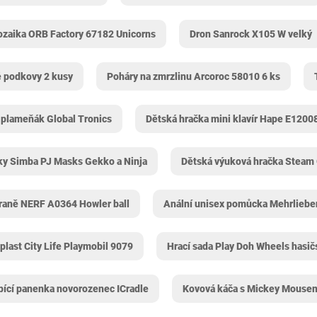
zaika ORB Factory 67182 Unicorns
Dron Sanrock X105 W velký
 podkovy 2 kusy
Poháry na zmrzlinu Arcoroc 58010 6 ks
 plameňák Global Tronics
Dětská hračka mini klavír Hape E1200
ky Simba PJ Masks Gekko a Ninja
Dětská výuková hračka Steam
raně NERF A0364 Howler ball
Anální unisex pomůcka Mehrliebe
plast City Life Playmobil 9079
Hrací sada Play Doh Wheels hasič
pící panenka novorozenec ICradle
Kovová káča s Mickey Mouse