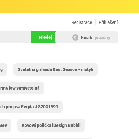
Registrace
Přihlášení
Hledej
Košík
prázdný
0
kg
Světelná girlanda Best Season - motýli
armGlow stmívatelná
ch pro psa Ferplast 82031999
arev
Kovová polička iDesign Bubbli