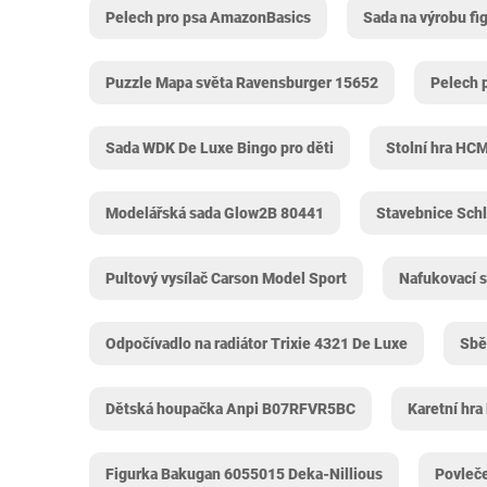
Pelech pro psa AmazonBasics
Sada na výrobu f
Puzzle Mapa světa Ravensburger 15652
Pelech 
Sada WDK De Luxe Bingo pro děti
Stolní hra HC
Modelářská sada Glow2B 80441
Stavebnice Sch
Pultový vysílač Carson Model Sport
Nafukovací 
Odpočívadlo na radiátor Trixie 4321 De Luxe
Sbě
Dětská houpačka Anpi B07RFVR5BC
Karetní hra
Figurka Bakugan 6055015 Deka-Nillious
Povleče