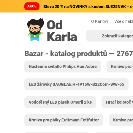
AKCE
Sleva 20 % na NOVINKY s kódem SLE25NVK
+ d
O Karlovi
Vše o nák
Zobrazit kategor
Bazar - katalog produktů — 276
Nástěnné svítidlo Philips Hue Adore
Krmivo pro 
LED žárovky SAUGLAE H-4P15W-B22Corn-WW-65
Vodotěsný LED pásek Omeril 2 ks
Hrací kolotoč
Krmivo pro ptáky Erdtmann Fettfutter
Krmivo pro