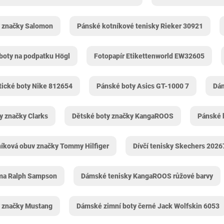
 značky Salomon
Pánské kotníkové tenisky Rieker 30921
oty na podpatku Högl
Fotopapír Etikettenworld EW32605
tické boty Nike 812654
Pánské boty Asics GT-1000 7
Dá
y značky Clarks
Dětské boty značky KangaROOS
Pánské 
íková obuv značky Tommy Hilfiger
Dívčí tenisky Skechers 20267L
ma Ralph Sampson
Dámské tenisky KangaROOS růžové barvy
y značky Mustang
Dámské zimní boty černé Jack Wolfskin 6053