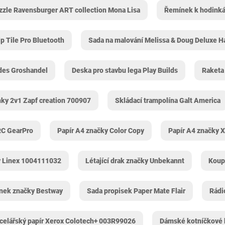
zzle Ravensburger ART collection Mona Lisa
Řemínek k hodinká
ip Tile Pro Bluetooth
Sada na malování Melissa & Doug Deluxe H
des Groshandel
Deska pro stavbu lega Play Builds
Raketa
nky 2v1 Zapf creation 700907
Skládací trampolína Galt America
RC GearPro
Papír A4 značky Color Copy
Papír A4 značky 
y Linex 1004111032
Létající drak značky Unbekannt
Koup
nek značky Bestway
Sada propisek Paper Mate Flair
Rádi
celářský papír Xerox Colotech+ 003R99026
Dámské kotníčkové 