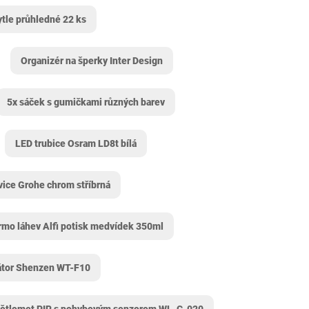
tle průhledné 22 ks
Organizér na šperky Inter Design
5x sáček s gumičkami různých barev
LED trubice Osram LD8t bílá
vice Grohe chrom stříbrná
rmo láhev Alfi potisk medvídek 350ml
látor Shenzen WT-F10