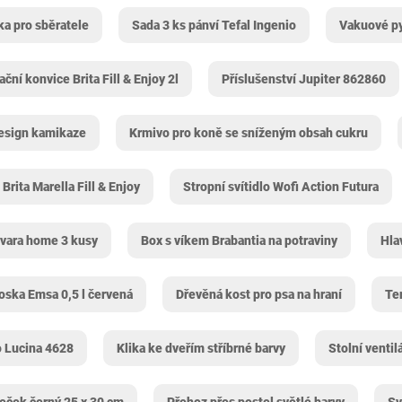
ka pro sběratele
Sada 3 ks pánví Tefal Ingenio
Vakuové py
rační konvice Brita Fill & Enjoy 2l
Příslušenství Jupiter 862860
design kamikaze
Krmivo pro koně se sníženým obsah cukru
 Brita Marella Fill & Enjoy
Stropní svítidlo Wofi Action Futura
rvara home 3 kusy
Box s víkem Brabantia na potraviny
Hla
ska Emsa 0,5 l červená
Dřevěná kost pro psa na hraní
Te
o Lucina 4628
Klika ke dveřím stříbrné barvy
Stolní venti