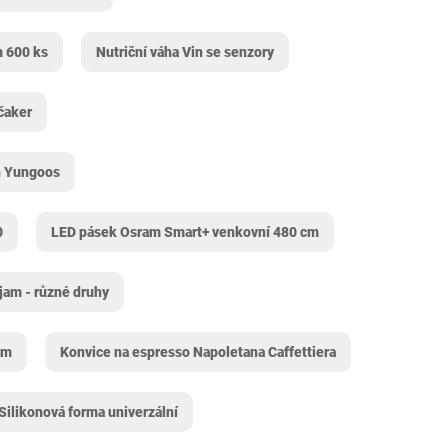
m 600 ks
Nutriční váha Vin se senzory
čaker
n Yungoos
0
LED pásek Osram Smart+ venkovní 480 cm
jam - různé druhy
cm
Konvice na espresso Napoletana Caffettiera
Silikonová forma univerzální