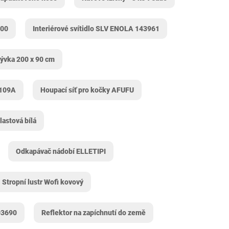
000
Interiérové svítidlo SLV ENOLA 143961
ývka 200 x 90 cm
B109A
Houpací síť pro kočky AFUFU
lastová bílá
Odkapávač nádobí ELLETIPI
Stropní lustr Wofi kovový
03690
Reflektor na zapíchnutí do země