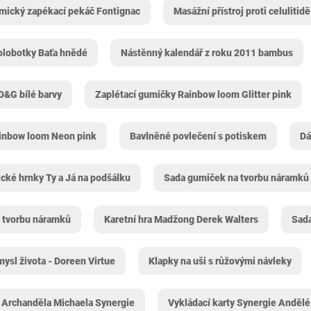
mický zapékací pekáč Fontignac
Masážní přístroj proti celulitid
lobotky Baťa hnědé
Nástěnný kalendář z roku 2011 bambus
D&G bílé barvy
Zaplétací gumičky Rainbow loom Glitter pink
ainbow loom Neon pink
Bavlněné povlečení s potiskem
Dá
cké hrnky Ty a Já na podšálku
Sada gumiček na tvorbu náramků
 tvorbu náramků
Karetní hra Madžong Derek Walters
Sada
ysl života - Doreen Virtue
Klapky na uši s růžovými návleky
y Archanděla Michaela Synergie
Vykládací karty Synergie Andělé 