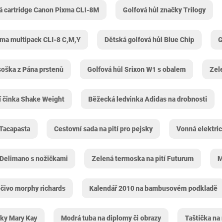
á cartridge Canon Pixma CLI-8M
Golfová hůl značky Trilogy
xma multipack CLI-8 C,M,Y
Dětská golfová hůl Blue Chip
G
soška z Pána prstenů
Golfová hůl Srixon W1 s obalem
Zel
í činka Shake Weight
Běžecká ledvinka Adidas na drobnosti
 Tacapasta
Cestovní sada na pití pro pejsky
Vonná elektric
 Delimano s nožičkami
Zelená termoska na pití Futurum
M
čivo morphy richards
Kalendář 2010 na bambusovém podkladě
ky Mary Kay
Modrá tuba na diplomy či obrazy
Taštička na