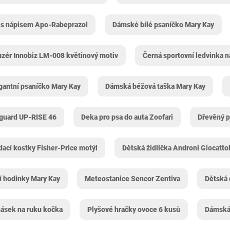
 s nápisem Apo-Rabeprazol
Dámské bílé psaníčko Mary Kay
uzér Innobiz LM-008 květinový motiv
Černá sportovní ledvinka n
antní psaníčko Mary Kay
Dámská béžová taška Mary Kay
guard UP-RISE 46
Deka pro psa do auta Zoofari
Dřevěný p
dací kostky Fisher-Price motýl
Dětská židlička Androni Giocatto
 hodinky Mary Kay
Meteostanice Sencor Zentiva
Dětská
ásek na ruku kočka
Plyšové hračky ovoce 6 kusů
Dámská 