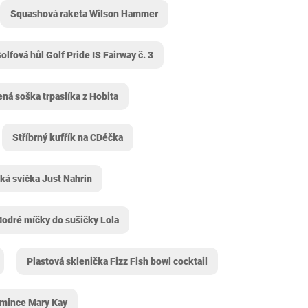
Squashová raketa Wilson Hammer
olfová hůl Golf Pride IS Fairway č. 3
ená soška trpaslíka z Hobita
Stříbrný kufřík na CDéčka
ká svíčka Just Nahrin
odré míčky do sušičky Lola
Plastová sklenička Fizz Fish bowl cocktail
 mince Mary Kay