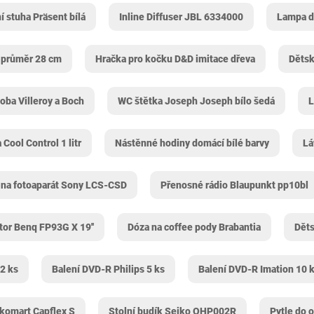
í stuha Präsent bílá
Inline Diffuser JBL 6334000
Lampa do
v průměr 28 cm
Hračka pro kočku D&D imitace dřeva
Dětsk
oba Villeroy a Boch
WC štětka Joseph Joseph bílo šedá
L
Cool Control 1 litr
Nástěnné hodiny domácí bílé barvy
Lá
 na fotoaparát Sony LCS-CSD
Přenosné rádio Blaupunkt pp10bl
or Benq FP93G X 19''
Dóza na coffee pody Brabantia
Děts
2 ks
Balení DVD-R Philips 5 ks
Balení DVD-R Imation 10 
ikomart Capflex S
Stolní budík Seiko QHP002R
Pytle do 