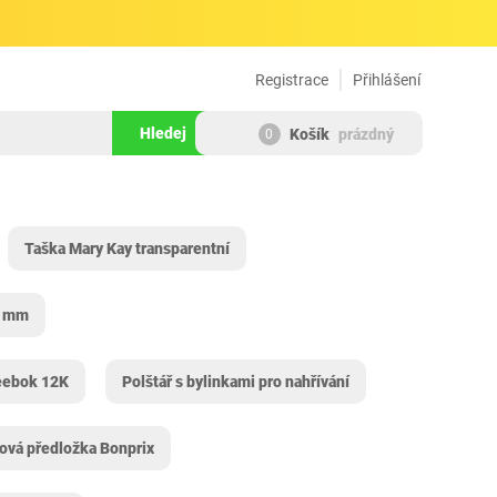
Registrace
Přihlášení
Hledej
Košík
prázdný
0
Taška Mary Kay transparentní
5 mm
eebok 12K
Polštář s bylinkami pro nahřívání
ová předložka Bonprix