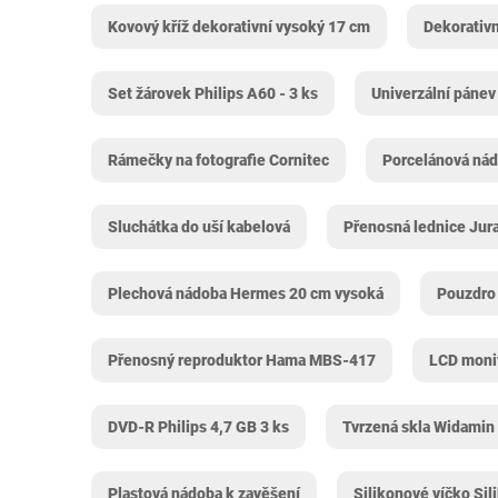
Kovový kříž dekorativní vysoký 17 cm
Dekorativn
Set žárovek Philips A60 - 3 ks
Univerzální páne
Rámečky na fotografie Cornitec
Porcelánová nád
Sluchátka do uší kabelová
Přenosná lednice Jura 
Plechová nádoba Hermes 20 cm vysoká
Pouzdro
Přenosný reproduktor Hama MBS-417
LCD monit
DVD-R Philips 4,7 GB 3 ks
Tvrzená skla Widamin 
Plastová nádoba k zavěšení
Silikonové víčko Sil