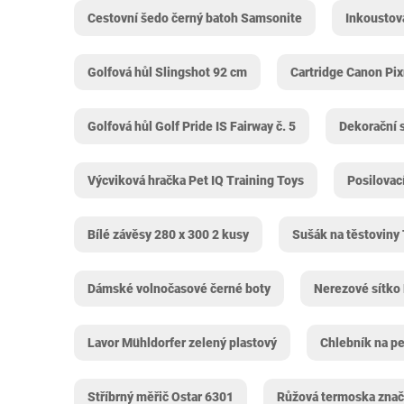
Cestovní šedo černý batoh Samsonite
Inkoustov
Golfová hůl Slingshot 92 cm
Cartridge Canon Pi
Golfová hůl Golf Pride IS Fairway č. 5
Dekorační 
Výcviková hračka Pet IQ Training Toys
Posilovac
Bílé závěsy 280 x 300 2 kusy
Sušák na těstoviny
Dámské volnočasové černé boty
Nerezové sítko
Lavor Mühldorfer zelený plastový
Chlebník na pe
Stříbrný měřič Ostar 6301
Růžová termoska znač