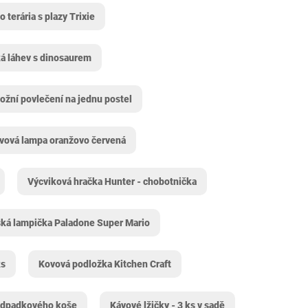
 terária s plazy Trixie
á láhev s dinosaurem
ožní povlečení na jednu postel
vová lampa oranžovo červená
Výcviková hračka Hunter - chobotnička
ká lampička Paladone Super Mario
ks
Kovová podložka Kitchen Craft
odpadkového koše
Kávové lžičky - 3 ks v sadě