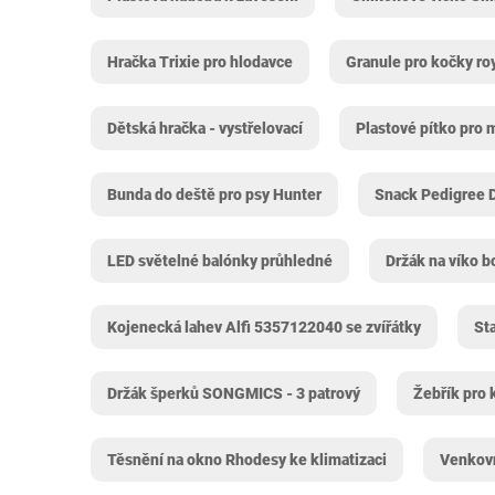
Hračka Trixie pro hlodavce
Granule pro kočky roy
Dětská hračka - vystřelovací
Plastové pítko pro m
Bunda do deště pro psy Hunter
Snack Pedigree D
LED světelné balónky průhledné
Držák na víko b
Kojenecká lahev Alfi 5357122040 se zvířátky
St
Držák šperků SONGMICS - 3 patrový
Žebřík pro 
Těsnění na okno Rhodesy ke klimatizaci
Venkovn