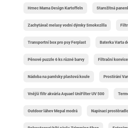
Hrnec Mama Design Kartoffeln
Starožitná panen
Zachytávač melasy vodní dýmky Smokezilla
Filt
Transportní box pro psy Ferplast
Baterka Varta 
Pěnové puzzle 6 ks různé barvy
Filtrační konvice
Nádoba na pamlsky plastová koule
Prostírání Va
Vnější filtr akvária Aquael UniFilter UV 500
Termo
Outdoor láhev Mepal modrá
Napínací prostěradl