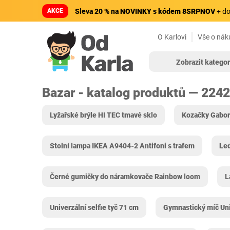
AKCE
Sleva 20 % na NOVINKY s kódem 8SRPNOV
+ do
O Karlovi
Vše o nák
Zobrazit kategor
Bazar - katalog produktů — 224
Lyžařské brýle HI TEC tmavé sklo
Kozačky Gabor
Stolní lampa IKEA A9404-2 Antifoni s trafem
Led
Černé gumičky do náramkovače Rainbow loom
L
Univerzální selfie tyč 71 cm
Gymnastický míč Uni