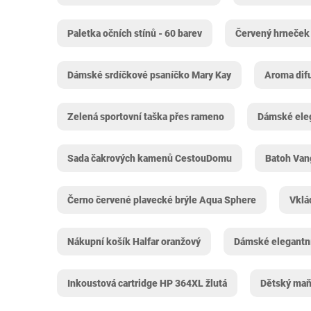
Paletka očních stínů - 60 barev
Červený hrneček
Dámské srdíčkové psaníčko Mary Kay
Aroma dif
Zelená sportovní taška přes rameno
Dámské eleg
Sada čakrových kamenů CestouDomu
Batoh Van
Černo červené plavecké brýle Aqua Sphere
Vklá
Nákupní košík Halfar oranžový
Dámské elegantní
Inkoustová cartridge HP 364XL žlutá
Dětský maň