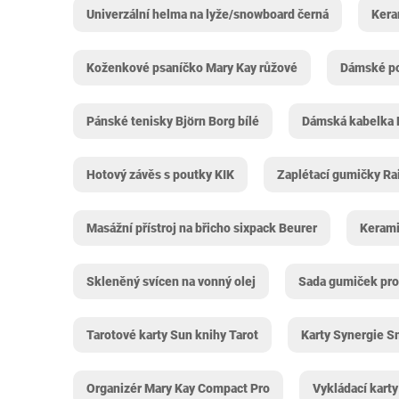
Univerzální helma na lyže/snowboard černá
Kera
Koženkové psaníčko Mary Kay růžové
Dámské po
Pánské tenisky Björn Borg bílé
Dámská kabelka 
Hotový závěs s poutky KIK
Zaplétací gumičky R
Masážní přístroj na břicho sixpack Beurer
Kerami
Skleněný svícen na vonný olej
Sada gumiček pro
Tarotové karty Sun knihy Tarot
Karty Synergie Sm
Organizér Mary Kay Compact Pro
Vykládací kart