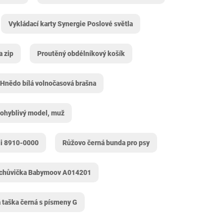
Vykládací karty Synergie Poslové světla
a zip
Proutěný obdélníkový košík
Hnědo bílá volnočasová brašna
ohyblivý model, muž
li 8910-0000
Růžovo černá bunda pro psy
 chůvička Babymoov A014201
taška černá s písmeny G