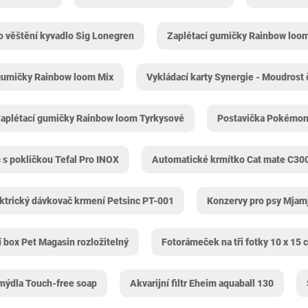
o věštění kyvadlo Sig Lonegren
Zaplétací gumičky Rainbow loo
gumičky Rainbow loom Mix
Vykládací karty Synergie - Moudrost 
aplétací gumičky Rainbow loom Tyrkysové
Postavička Pokémo
 s pokličkou Tefal Pro INOX
Automatické krmítko Cat mate C30
ktrický dávkovač krmení Petsinc PT-001
Konzervy pro psy Mjam
 box Pet Magasin rozložitelný
Fotorámeček na tři fotky 10 x 15 
mýdla Touch-free soap
Akvarijní filtr Eheim aquaball 130