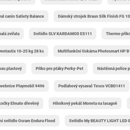
al canin Satiety Balance
Dámský strojek Braun Silk Finish FG 1
alá zvířata
Svítidlo SLV KARDAMOD ES111
Thermo přikr
entastix 10-25 kg 28 ks
Multifunkční tiskárna Photosmart HP 
oxu plastový
Pítko pro ptáky Perky-Pet
Nástěnná police p
avebnice Playmobil 9496
Podlahový vysavač Tesco VCBD1411
kočky Elmato dřevěný
Hliníkový pekáč Moneta na lasagně
í svítidlo Osram Endura Flood
Svítidlo My BEAUTY LIGHT LED 