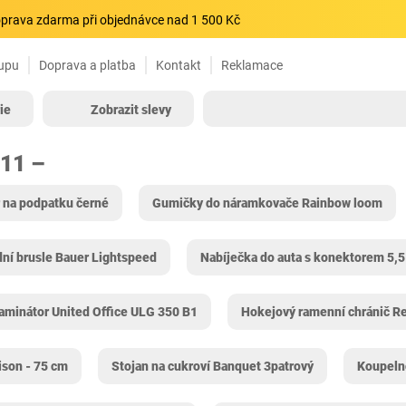
prava zdarma při objednávce nad 1 500 Kč
upu
Doprava a platba
Kontakt
Reklamace
ie
Zobrazit slevy
211 –
 na podpatku černé
Gumičky do náramkovače Rainbow loom
ní brusle Bauer Lightspeed
Nabíječka do auta s konektorem 5,
aminátor United Office ULG 350 B1
Hokejový ramenní chránič R
son - 75 cm
Stojan na cukroví Banquet 3patrový
Koupeln