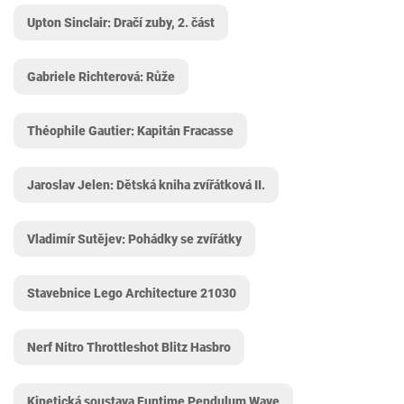
Upton Sinclair: Dračí zuby, 2. část
Gabriele Richterová: Růže
Théophile Gautier: Kapitán Fracasse
Jaroslav Jelen: Dětská kniha zvířátková II.
Vladimír Sutějev: Pohádky se zvířátky
Stavebnice Lego Architecture 21030
Nerf Nitro Throttleshot Blitz Hasbro
Kinetická soustava Funtime Pendulum Wave