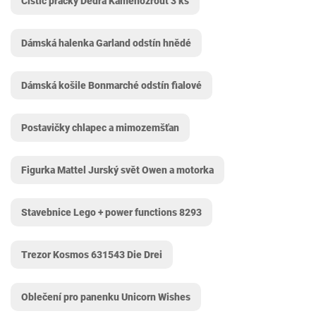
Čistič pračky Dedra Kamenožrout 3 ks
Dámská halenka Garland odstín hnědé
Dámská košile Bonmarché odstín fialové
Postavičky chlapec a mimozemšťan
Figurka Mattel Jurský svět Owen a motorka
Stavebnice Lego + power functions 8293
Trezor Kosmos 631543 Die Drei
Oblečení pro panenku Unicorn Wishes