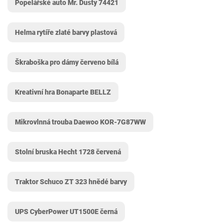
Popelářské auto Mr. Dusty 74421
Helma rytíře zlaté barvy plastová
Škraboška pro dámy červeno bílá
Kreativní hra Bonaparte BELLZ
Mikrovlnná trouba Daewoo KOR-7G87WW
Stolní bruska Hecht 1728 červená
Traktor Schuco ZT 323 hnědé barvy
UPS CyberPower UT1500E černá