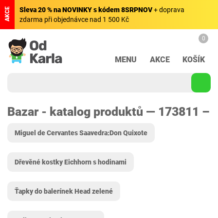
Sleva 20 % na NOVINKY s kódem 8SRPNOV
+ doprava
AKCE
zdarma při objednávce nad 1 500 Kč
0
MENU
AKCE
KOŠÍK
Bazar - katalog produktů — 173811 –
Miguel de Cervantes Saavedra:Don Quixote
Dřevěné kostky Eichhorn s hodinami
Ťapky do balerínek Head zelené