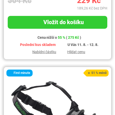
504 Kč
229 Kč
189,26 Kč bez DPH
Vložit do košíku
Cena nižší o
55 %
(
275 Kč
)
Poslední kus skladem
U Vás 11. 8. - 12. 8.
Nabídni částku
Hlídat cenu
First minute
o 51 % méně