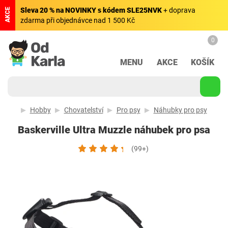
Sleva 20 % na NOVINKY s kódem SLE25NVK
+ doprava
AKCE
zdarma při objednávce nad 1 500 Kč
0
MENU
AKCE
KOŠÍK
Hobby
Chovatelství
Pro psy
Náhubky pro psy
Baskerville Ultra Muzzle náhubek pro psa
(99+)