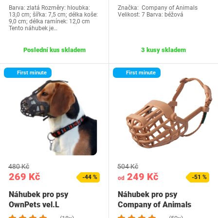
Barva: zlatá Rozměry: hloubka:
Značka: Company of Animals
13,0 cm; šířka: 7,5 cm; délka koše:
Velikost: 7 Barva: béžová
9,0 cm; délka ramínek: 12,0 cm
Tento náhubek je…
Poslední kus skladem
3 kusy skladem
First minute
First minute
480 Kč
504 Kč
269 Kč
249 Kč
-44 %
-51 %
od
Náhubek pro psy
Náhubek pro psy
OwnPets vel.L
Company of Animals
64020A