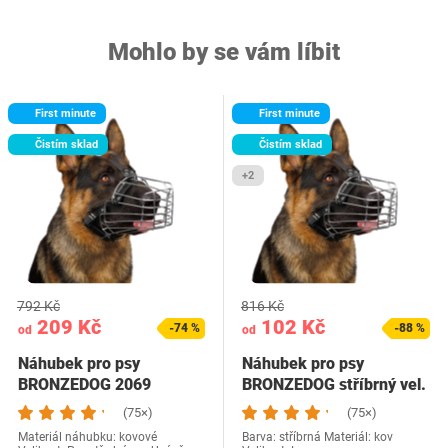
Mohlo by se vám líbit
First minute
First minute
Čistím sklad
Čistím sklad
+2
792 Kč
816 Kč
209 Kč
102 Kč
-74 %
-88 %
od
od
Náhubek pro psy
Náhubek pro psy
BRONZEDOG 2069
BRONZEDOG stříbrný vel.
L
(75×)
(75×)
Materiál náhubku: kovové
Barva: stříbrná Materiál: kov