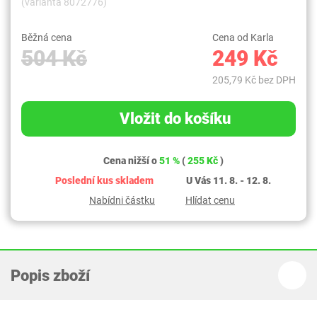
(varianta 8072776)
Běžná cena
Cena od Karla
504 Kč
249 Kč
205,79 Kč bez DPH
Vložit do košíku
Cena nižší o
51 %
(
255 Kč
)
Poslední kus skladem
U Vás 11. 8. - 12. 8.
Nabídni částku
Hlídat cenu
Popis zboží