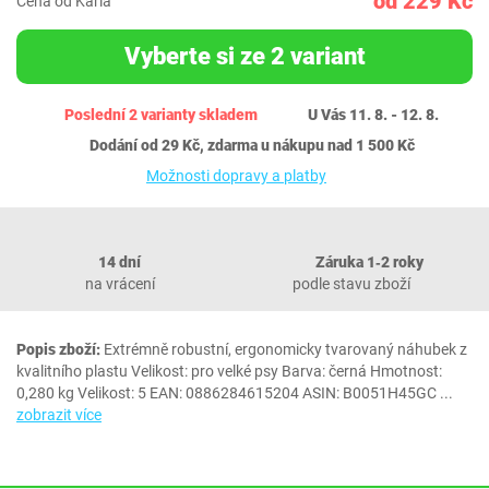
od 229 Kč
Cena od Karla
Vyberte si ze 2 variant
Poslední 2 varianty skladem
U Vás 11. 8. - 12. 8.
Dodání od 29 Kč, zdarma u nákupu nad 1 500 Kč
Možnosti dopravy a platby
14 dní
Záruka 1‐2 roky
na vrácení
podle stavu zboží
Popis zboží:
Extrémně robustní, ergonomicky tvarovaný náhubek z
kvalitního plastu Velikost: pro velké psy Barva: černá Hmotnost:
0,280 kg Velikost: 5 EAN: 0886284615204 ASIN: B0051H45GC
...
zobrazit více