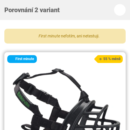
Porovnání 2 variant
First minute
nefotím, ani netestuji.
First minute
o 55 % méně