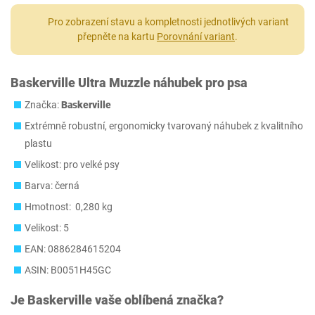
Pro zobrazení stavu a kompletnosti jednotlivých variant
přepněte na kartu
Porovnání variant
.
Baskerville Ultra Muzzle náhubek pro psa
Značka:
Baskerville
Extrémně robustní, ergonomicky tvarovaný náhubek z kvalitního
plastu
Velikost: pro velké psy
Barva: černá
Hmotnost: 0,280 kg
Velikost: 5
EAN: 0886284615204
ASIN: B0051H45GC
Je
Baskerville
vaše oblíbená značka?