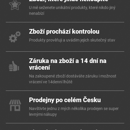
U mě seženete unikátní produkty, které nikdo jiný
nenabízí
Zboží prochází kontrolou
Produkty prověřuji a uvádím jejich skutečný stav
Záruka na zboží a 14 dní na
vrácení
Na zakoupené zboží dostáváte záruku i možnost
vrácení ve 14denní lhůtě
Prodejny po celém Česku
Navštivte jednu z mých několika prodejen se super
levnými nákupy