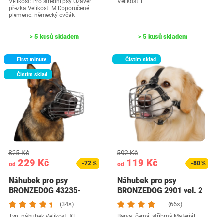
Velikost: Pro střední psy Uzávěr:
Velikost: L
přezka Velikost: M Doporučené
plemeno: německý ovčák
> 5 kusů skladem
> 5 kusů skladem
First minute
Čistím sklad
Čistím sklad
825 Kč
592 Kč
229 Kč
119 Kč
-72 %
-80 %
od
od
Náhubek pro psy
Náhubek pro psy
BRONZEDOG 43235-
BRONZEDOG 2901 vel. 2
176238 XL
(34×)
(66×)
Typ: náhubek Velikost: XL
Barva: černá, stříbrná Materiál: