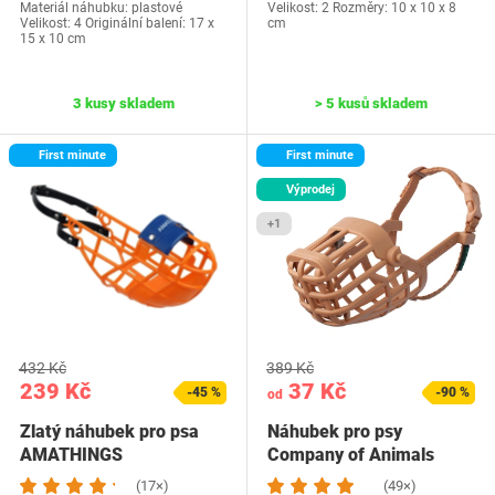
Materiál náhubku: plastové
Velikost: 2 Rozměry: 10 x 10 x 8
Velikost: 4 Originální balení: 17 x
cm
15 x 10 cm
3 kusy skladem
> 5 kusů skladem
First minute
First minute
Výprodej
+1
432 Kč
389 Kč
239 Kč
37 Kč
-45 %
-90 %
od
Zlatý náhubek pro psa
Náhubek pro psy
AMATHINGS
Company of Animals
(17×)
(49×)