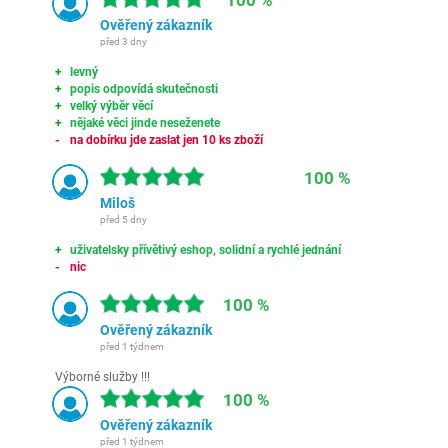
100 %
Ověřený zákazník
před 3 dny
levný
popis odpovídá skutečnosti
velký výběr věcí
nějaké věci jinde neseženete
na dobírku jde zaslat jen 10 ks zboží
100 %
Miloš
před 5 dny
uživatelsky přívětivý eshop, solidní a rychlé jednání
nic
100 %
Ověřený zákazník
před 1 týdnem
Výborné služby !!!
100 %
Ověřený zákazník
před 1 týdnem