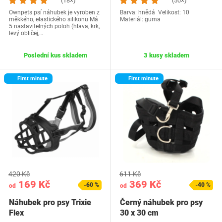
(18×)
(50×)
Ownpets psí náhubek je vyroben z
Barva: hnědá Velikost: 10
měkkého, elastického silikonu Má
Materiál: guma
5 nastavitelných poloh (hlava, krk,
levý obličej,…
Poslední kus skladem
3 kusy skladem
First minute
First minute
420 Kč
611 Kč
169 Kč
369 Kč
-60 %
-40 %
od
od
Náhubek pro psy Trixie
Černý náhubek pro psy
Flex
30 x 30 cm