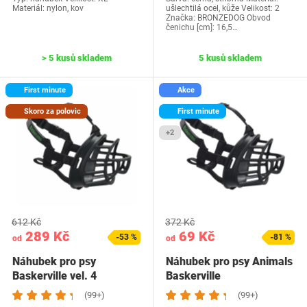
Materiál: nylon, kov
ušlechtilá ocel, kůže Velikost: 2
Značka: BRONZEDOG Obvod
čenichu [cm]: 16,5…
> 5 kusů skladem
5 kusů skladem
First minute
Akce
Skoro za polovic
First minute
+2
612 Kč
372 Kč
289 Kč
69 Kč
-53 %
-81 %
od
od
Náhubek pro psy
Náhubek pro psy Animals
Baskerville vel. 4
Baskerville
(99+)
(99+)