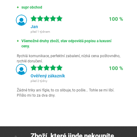
supr obchod
100 %
Jan
před 1 týdnem
Všemožné druhy zboží, stav odpovídá popisu a luxusní
ceny.
Rychlá komunikace, perfektní zabalení, nízká cena poštovného,
rychlé doručení.
100 %
Ověřený zákazník
před 2 týdny
Žádné triky ani fígle, to co slibuje, to pošle... Tohle se mi líbí.
Přišlo mi to za dva dny.
Zboží, které jinde nekoupíte