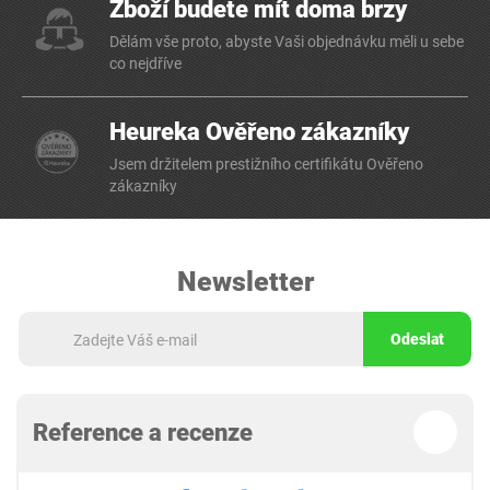
Zboží budete mít doma brzy
Dělám vše proto, abyste Vaši objednávku měli u sebe
co nejdříve
Heureka Ověřeno zákazníky
Jsem držitelem prestižního certifikátu Ověřeno
zákazníky
Newsletter
Odeslat
Reference a recenze