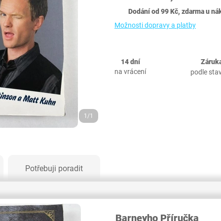
Dodání od 99 Kč, zdarma u ná
Možnosti dopravy a platby
14 dní
Záruka
na vrácení
podle sta
1/1
Potřebuji poradit
Barneyho Příručka