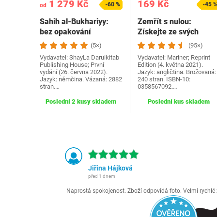
1 279 Kč
169 Kč
-60 %
-45 
od
Sahih al-Bukhariyy:
Zemřít s nulou:
bez opakování
Získejte ze svých
peněz a života vše,
(5×)
(95×)
co…
Vydavatel: ShayLa Darulkitab
Vydavatel: Mariner; Reprint
Publishing House; První
Edition (4. května 2021).
vydání (26. června 2022).
Jazyk: angličtina. Brožovaná:
Jazyk: němčina. Vázaná: 2882
240 stran. ISBN-10:
stran.…
0358567092.…
Poslední 2 kusy skladem
Poslední kus skladem
Jiřina Hájková
před 1 dnem
Naprostá spokojenost. Zboží odpovídá foto. Velmi rychl