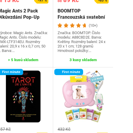
15 Kč
89 Kč
-97 %
-63 %
d
od
Magic Ants 2 Pack
BOOMTOP
Díkůvzdání Pop-Up
Francouzská svatební
přání - Díkůvzdání…
hra Dřevěná cedulka a
(10×)
kvízové…
ýrobce: Magic Ants. Značka:
Značka: BOOMTOP. Číslo
agic Ants. Číslo modelu:
modelu: A88C8D2E. Barva:
MX-LTF314EU. Rozměry
Květiny. Rozměry balení: 24 x
alení: 20,9 x 16 x 0,7 cm; 50
20 x 1 cm; 128 gramů
. Barva:…
Hmotnost položky:…
> 5 kusů skladem
3 kusy skladem
First minute
First minute
57 Kč
432 Kč