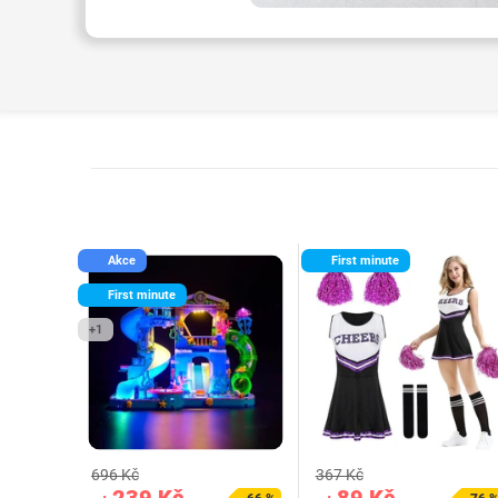
Akce
First minute
First minute
+1
696 Kč
367 Kč