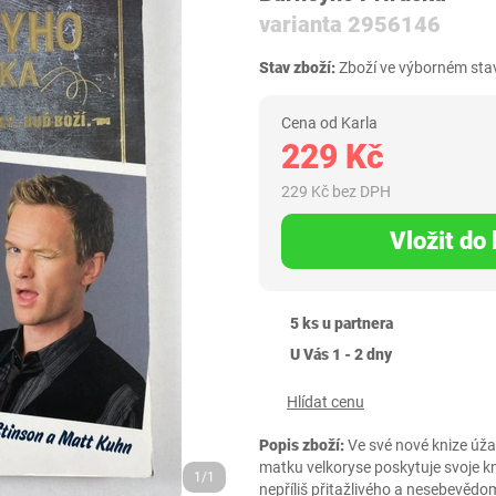
varianta 2956146
Stav zboží:
Zboží ve výborném stav
Cena od Karla
229 Kč
229 Kč bez DPH
Vložit do
5 ks u partnera
U Vás 1 - 2 dny
Hlídat cenu
Popis zboží:
Ve své nové knize úža
matku velkoryse poskytuje svoje kn
1/1
nepříliš přitažlivého a nesebevědo