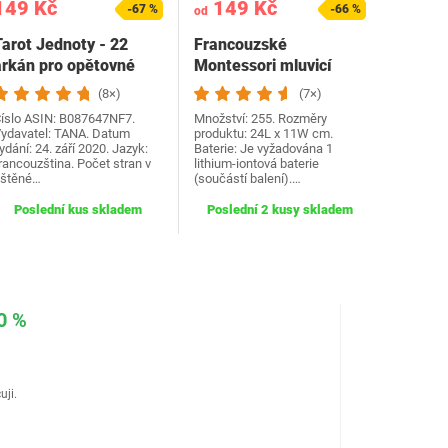
149 Kč
149 Kč
-67 %
-66 %
od
Tarot Jednoty - 22
Francouzské
arkán pro opětovné
Montessori mluvicí
spojení se sebou…
kartičky, výukové
(8×)
(7×)
kartičky…
íslo ASIN: B087647NF7.
Množství: 255. Rozměry
ydavatel: TANA. Datum
produktu: 24L x 11W cm.
ydání: 24. září 2020. Jazyk:
Baterie: Je vyžadována 1
rancouzština. Počet stran v
lithium-iontová baterie
ištěné…
(součástí balení).…
Poslední kus skladem
Poslední 2 kusy skladem
0 %
uji.