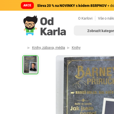
AKCE
Sleva 20 % na NOVINKY s kódem 8SRPNOV
+ do
O Karlovi
Vše o nák
Zobrazit kategor
Knihy, zábava, média
Knihy