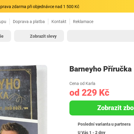
prava zdarma při objednávce nad 1 500 Kč
upu
Doprava a platba
Kontakt
Reklamace
ie
Zobrazit slevy
Barneyho Příručka
Cena od Karla
od 229 Kč
Zobrazit zbo
Poslední varianta u partnera
U Vás 1 - 2 dny