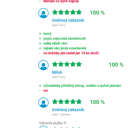
Nemám co bych napsal
100 %
Ověřený zákazník
před 3 dny
levný
popis odpovídá skutečnosti
velký výběr věcí
nějaké věci jinde neseženete
na dobírku jde zaslat jen 10 ks zboží
100 %
Miloš
před 5 dny
uživatelsky přívětivý eshop, solidní a rychlé jednání
nic
100 %
Ověřený zákazník
před 1 týdnem
Výborné služby !!!