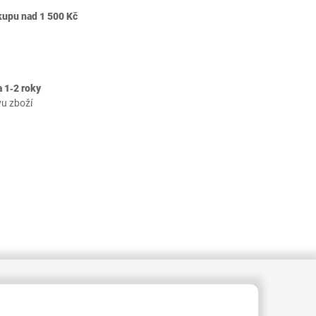
kupu nad 1 500 Kč
 1‐2 roky
vu zboží
409000002956146