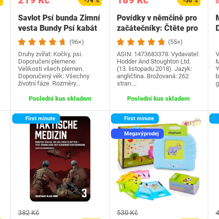
219 Kč
189 Kč
%
-74 %
-50 %
o
Savlot Psí bunda Zimní
Povídky v němčině pro
vesta Bundy Psí kabát
začátečníky: Čtěte pro
Psí svetr…
radost na své…
(96×)
(55×)
Druhy zvířat: Kočky, psi.
ASIN: 1473683378. Vydavatel:
V
Doporučení plemene:
Hodder And Stoughton Ltd.
M
Velikosti všech plemen.
(13. listopadu 2018). Jazyk:
Y
Doporučený věk: Všechny
angličtina. Brožovaná: 262
b
životní fáze. Rozměry…
stran.…
g
Poslední kus skladem
Poslední kus skladem
First minute
First minute
Megavýprodej
382 Kč
530 Kč
4