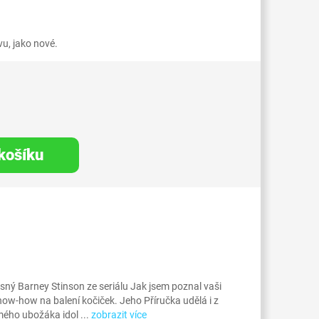
u, jako nové.
 košíku
sný Barney Stinson ze seriálu Jak jsem poznal vaši
ow-how na balení kočiček. Jeho Příručka udělá i z
mého ubožáka idol ...
zobrazit více