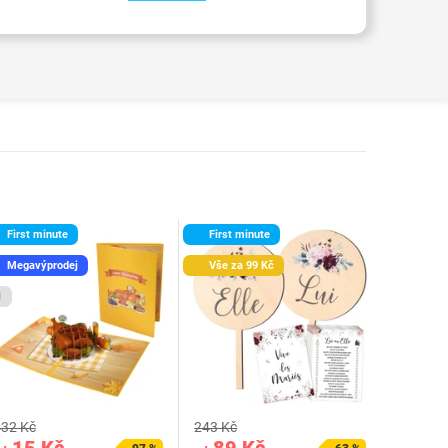
First minute
First minute
Megavýprodej
Vše za 99 Kč
1
32 Kč
243 Kč