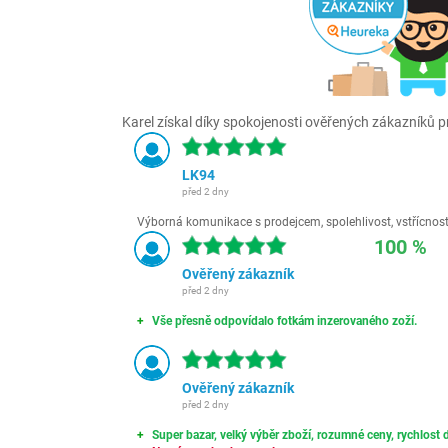
Karel získal díky spokojenosti ověřených zákazníků pr
LK94
před 2 dny
Výborná komunikace s prodejcem, spolehlivost, vstřícnost,
100 %
Ověřený zákazník
před 2 dny
Vše přesně odpovídalo fotkám inzerovaného zoží.
Ověřený zákazník
před 2 dny
Super bazar, velký výběr zboží, rozumné ceny, rychlost d