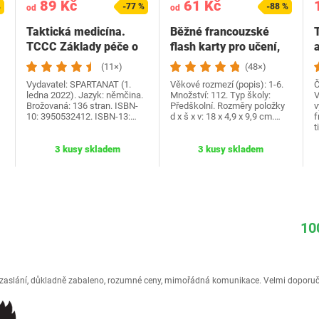
89 Kč
61 Kč
%
-77 %
-88 %
od
od
Taktická medicína.
Běžné francouzské
TCCC Základy péče o
flash karty pro učení,
zraněné – Černá…
pro batolata, 1 2…
(11×)
(48×)
Vydavatel: SPARTANAT (1.
Věkové rozmezí (popis): 1-6.
Č
ledna 2022). Jazyk: němčina.
Množství: 112. Typ školy:
V
Brožovaná: 136 stran. ISBN-
Předškolní. Rozměry položky
v
10: 3950532412. ISBN-13:…
d x š x v: 18 x 4,9 x 9,9 cm.…
f
t
3 kusy skladem
3 kusy skladem
10
é zaslání, důkladně zabaleno, rozumné ceny, mimořádná komunikace. Velmi doporuč