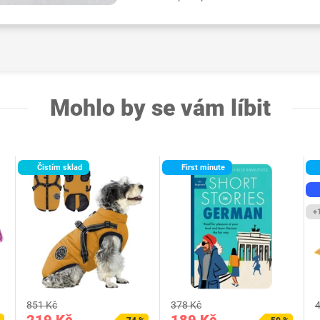
Mohlo by se vám líbit
Čistím sklad
First minute
+
851 Kč
378 Kč
4