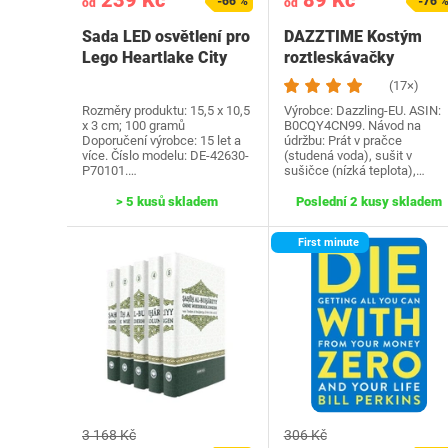
239 Kč
89 Kč
-66 %
-76 
od
od
Sada LED osvětlení pro
DAZZTIME Kostým
Lego Heartlake City
roztleskávačky
Water Park 42630…
dámské, kostým…
(17×)
Rozměry produktu: 15,5 x 10,5
Výrobce: Dazzling-EU. ASIN:
x 3 cm; 100 gramů
B0CQY4CN99. Návod na
Doporučení výrobce: 15 let a
údržbu: Prát v pračce
více. Číslo modelu: DE-42630-
(studená voda), sušit v
P70101.…
sušičce (nízká teplota),…
> 5 kusů skladem
Poslední 2 kusy skladem
First minute
3 168 Kč
306 Kč