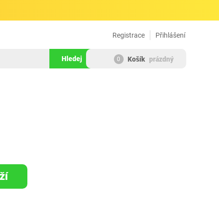
Registrace
Přihlášení
Hledej
Košík
prázdný
0
953120
ží