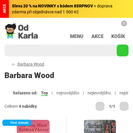
Sleva 20 % na NOVINKY s kódem 8SRPNOV
+ doprava
AKCE
zdarma při objednávce nad 1 500 Kč
0
MENU
AKCE
KOŠÍK
Barbara Wood
Barbara Wood
Seřazeno od:
Top
nejnovějšího
nejlevnějšího
nejdraž
Celkem
4 nabídky
1/1
First minute