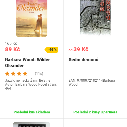
165 Kč
89 Kč
39 Kč
-46 %
od
Barbara Wood: Wilder
Sedm démonů
Oleander
(11×)
Jazyk: německý Žánr: Beletrie
EAN: 9788072182114Barbara
Autor: Barbara Wood Počet stran:
Wood
464
Poslední kus skladem
Poslední 2 kusy u partnera