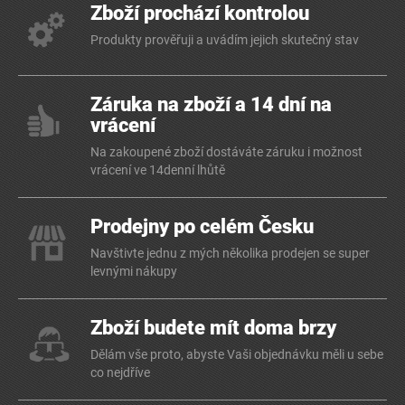
Zboží prochází kontrolou
Produkty prověřuji a uvádím jejich skutečný stav
Záruka na zboží a 14 dní na
vrácení
Na zakoupené zboží dostáváte záruku i možnost
vrácení ve 14denní lhůtě
Prodejny po celém Česku
Navštivte jednu z mých několika prodejen se super
levnými nákupy
Zboží budete mít doma brzy
Dělám vše proto, abyste Vaši objednávku měli u sebe
co nejdříve