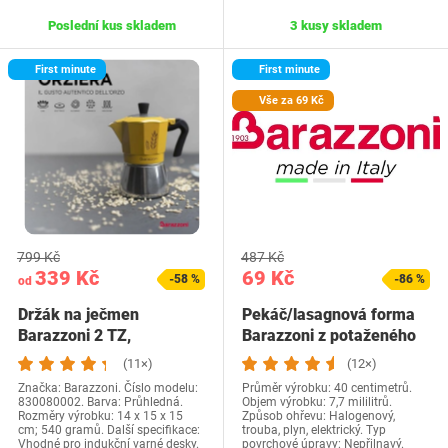
Poslední kus skladem
3 kusy skladem
First minute
First minute
Vše za 69 Kč
799 Kč
487 Kč
339 Kč
69 Kč
-58 %
-86 %
od
Držák na ječmen
Pekáč/lasagnová forma
Barazzoni 2 TZ,
Barazzoni z potaženého
kompatibilní s indukcí,…
hliníku, 40 x…
(11×)
(12×)
Značka: Barazzoni. Číslo modelu:
Průměr výrobku: 40 centimetrů.
830080002. Barva: Průhledná.
Objem výrobku: 7,7 mililitrů.
Rozměry výrobku: 14 x 15 x 15
Způsob ohřevu: Halogenový,
cm; 540 gramů. Další specifikace:
trouba, plyn, elektrický. Typ
Vhodné pro indukční varné desky.
povrchové úpravy: Nepřilnavý.