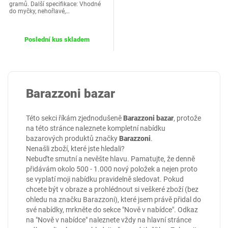
gramů. Další specifikace: Vhodné
do myčky, nehořlavé,…
Poslední kus skladem
Barazzoni bazar
Této sekci říkám zjednodušeně
Barazzoni bazar
, protože
na této stránce naleznete kompletní nabídku
bazarových produktů značky
Barazzoni
.
Nenašli zboží, které jste hledali?
Nebuďte smutní a nevěšte hlavu. Pamatujte, že denně
přidávám okolo 500 - 1.000 nový položek a nejen proto
se vyplatí moji nabídku pravidelně sledovat. Pokud
chcete být v obraze a prohlédnout si veškeré zboží (bez
ohledu na značku Barazzoni), které jsem právě přidal do
své nabídky, mrkněte do sekce
"Nově v nabídce"
. Odkaz
na "Nově v nabídce" naleznete vždy na hlavní stránce