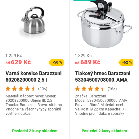
1 259 Kč
1 829 Kč
629 Kč
689 Kč
-50 %
-62 %
od
od
Varná konvice Barazzoni
Tlakový hrnec Barazzoni
80208200000 2,5 l
53304500708000_AMA
(20×)
(16×)
Materiál nádoby: nerez Model:
Značka: Barazzoni
80208200000 Objem [l]: 2.5
Model: ‎53304500708000_AMA
Značka: Barazzoni Barva: stříbrná
Barva: stříbrná Materiál: ocel
Vhodné na všechny typy sporáků
Velikost: Ø 22 cm Kapacita: 7 l
včetně indukce
Vhodné pro indukční sporáky
Poslední 2 kusy skladem
Poslední 2 kusy skladem