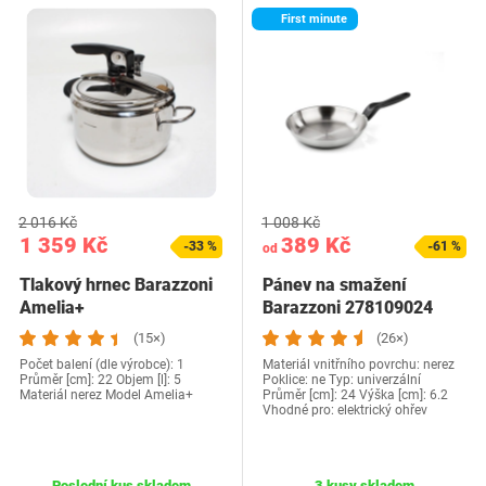
First minute
2 016 Kč
1 008 Kč
1 359 Kč
389 Kč
-33 %
-61 %
od
Tlakový hrnec Barazzoni
Pánev na smažení
Amelia+
Barazzoni 278109024
(15×)
(26×)
Počet balení (dle výrobce): 1
Materiál vnitřního povrchu: nerez
Průměr [cm]: 22 Objem [l]: 5
Poklice: ne Typ: univerzální
Materiál nerez Model Amelia+
Průměr [cm]: 24 Výška [cm]: 6.2
Vhodné pro: elektrický ohřev
Poslední kus skladem
3 kusy skladem