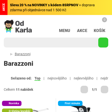
Sleva 20 % na NOVINKY s kódem 8SRPNOV
+ doprava
AKCE
zdarma při objednávce nad 1 500 Kč
0
MENU
AKCE
KOŠÍK
Barazzoni
Barazzoni
Seřazeno od:
Top
nejnovějšího
nejlevnějšího
nejdraž
Celkem
11 nabídek
1/1
Novinka
First minute
O třetinu levnější