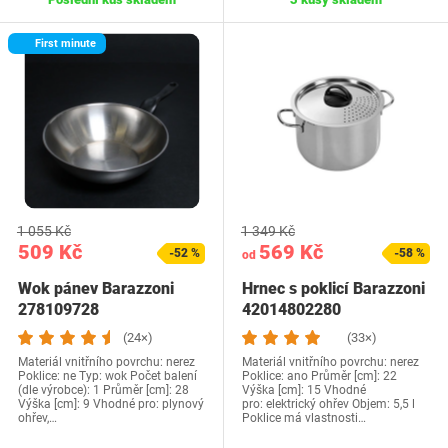
First minute
1 055 Kč
1 349 Kč
509 Kč
569 Kč
-52 %
-58 %
od
Wok pánev Barazzoni
Hrnec s poklicí Barazzoni
278109728
42014802280
(24×)
(33×)
Materiál vnitřního povrchu: nerez
Materiál vnitřního povrchu: nerez
Poklice: ne Typ: wok Počet balení
Poklice: ano Průměr [cm]: 22
(dle výrobce): 1 Průměr [cm]: 28
Výška [cm]: 15 Vhodné
Výška [cm]: 9 Vhodné pro: plynový
pro: elektrický ohřev Objem: 5,5 l
ohřev,…
Poklice má vlastnosti…