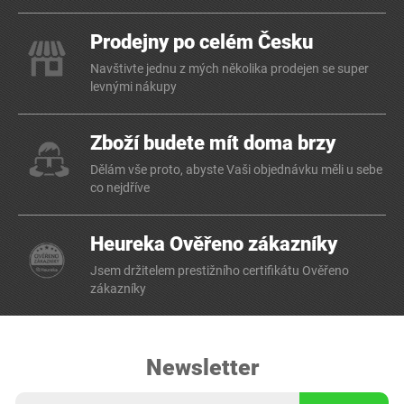
Prodejny po celém Česku
Navštivte jednu z mých několika prodejen se super
levnými nákupy
Zboží budete mít doma brzy
Dělám vše proto, abyste Vaši objednávku měli u sebe
co nejdříve
Heureka Ověřeno zákazníky
Jsem držitelem prestižního certifikátu Ověřeno
zákazníky
Newsletter