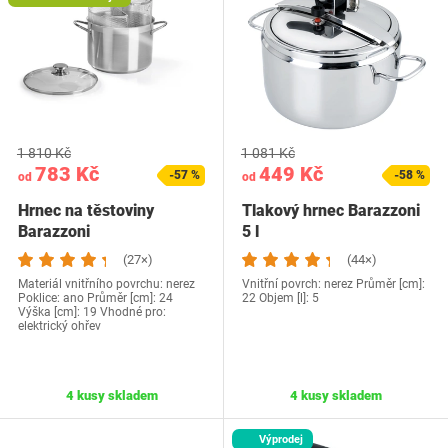
1 810 Kč
1 081 Kč
783 Kč
449 Kč
-57 %
-58 %
od
od
Hrnec na těstoviny
Tlakový hrnec Barazzoni
Barazzoni
5 l
(27×)
(44×)
Materiál vnitřního povrchu: nerez
Vnitřní povrch: nerez Průměr [cm]:
Poklice: ano Průměr [cm]: 24
22 Objem [l]: 5
Výška [cm]: 19 Vhodné pro:
elektrický ohřev
4 kusy skladem
4 kusy skladem
Výprodej