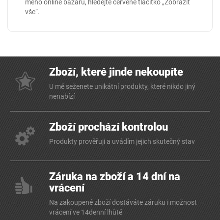
mého online
bazaru
, hledejte červené tlačítko „Zobrazit
vše“.
Zboží, které jinde nekoupíte
U mě seženete unikátní produkty, které nikdo jiný
nenabízí
Zboží prochází kontrolou
Produkty prověřuji a uvádím jejich skutečný stav
Záruka na zboží a 14 dní na
vrácení
Na zakoupené zboží dostáváte záruku i možnost
vrácení ve 14denní lhůtě