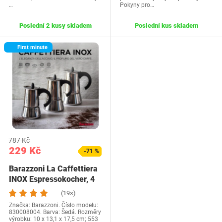
…
Pokyny pro…
Poslední 2 kusy skladem
Poslední kus skladem
First minute
787 Kč
229 Kč
-71 %
Barazzoni La Caffettiera
INOX Espressokocher, 4
Tassen,…
(19×)
Značka: Barazzoni. Číslo modelu:
830008004. Barva: Šedá. Rozměry
výrobku: 10 x 13,1 x 17,5 cm; 553