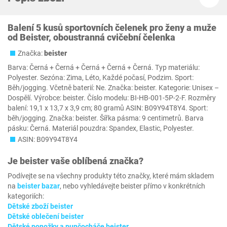
Balení 5 kusů sportovních čelenek pro ženy a muže
od Beister, oboustranná cvičební čelenka
Značka:
‎beister
Barva: Černá + Černá + Černá + Černá + Černá. Typ materiálu:
Polyester. Sezóna: Zima, Léto, Každé počasí, Podzim. Sport:
Běh/jogging. Včetně baterií: Ne. Značka: beister. Kategorie: Unisex –
Dospělí. Výrobce: beister. Číslo modelu: BI-HB-001-5P-2-F. Rozměry
balení: 19,1 x 13,7 x 3,9 cm; 80 gramů ASIN: B09Y94T8Y4. Sport:
běh/jogging. Značka: beister. Šířka pásma: 9 centimetrů. Barva
pásku: Černá. Materiál pouzdra: Spandex, Elastic, Polyester.
ASIN: B09Y94T8Y4
Je
‎beister
vaše oblíbená značka?
Podívejte se na všechny produkty této značky, které mám skladem
na
‎beister bazar
, nebo vyhledávejte ‎beister přímo v konkrétních
kategoriích:
Dětské zboží ‎beister
Dětské oblečení ‎beister
Dětské ponožky a punčocháče ‎beister