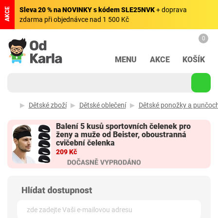
Sleva 20 % na NOVINKY s kódem SLE25NVK
+ doprava
AKCE
zdarma při objednávce nad 1 500 Kč
0
MENU
AKCE
KOŠÍK
Dětské zboží
Dětské oblečení
Dětské ponožky a punčoc
Balení 5 kusů sportovních čelenek pro
ženy a muže od Beister, oboustranná
cvičební čelenka
209 Kč