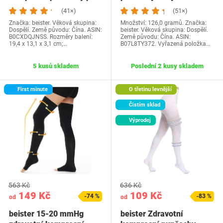
ženy Muži, 15-20…
silikonovým…
(41×)
(51×)
Značka: beister. Věková skupina:
Množství: 126,0 gramů. Značka:
Dospělí. Země původu: Čína. ASIN:
beister. Věková skupina: Dospělí.
B0CXDQJNSS. Rozměry balení:
Země původu: Čína. ASIN:
19,4 x 13,1 x 3,1 cm;…
B07L8TY372. Vyřazená položka…
5 kusů skladem
Poslední 2 kusy skladem
First minute
O třetinu levnější
Čistím sklad
Výprodej
563 Kč
636 Kč
149 Kč
109 Kč
-74 %
-83 %
od
od
beister 15-20 mmHg
beister Zdravotní