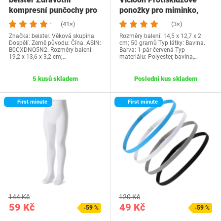
kompresní punčochy pro
ponožky pro miminko,
ženy Muži, 15-20…
kojenecké…
(41×)
(3×)
Značka: beister. Věková skupina:
Rozměry balení: 14,5 x 12,7 x 2
Dospělí. Země původu: Čína. ASIN:
cm; 50 gramů Typ látky: Bavlna.
B0CXDNQ5N2. Rozměry balení:
Barva: 1 pár červená Typ
19,2 x 13,6 x 3,2 cm;…
materiálu: Polyester, bavlna,…
5 kusů skladem
Poslední kus skladem
First minute
First minute
144 Kč
120 Kč
59 Kč
49 Kč
-59 %
-59 %