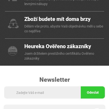
levnými nákupy
Zboží budete mít doma brzy
Dělám vše proto, abyste Vaši objednávku měli u sebe
co nejdříve
Heureka Ověřeno zákazníky
Jsem držitelem prestižního certifikátu Ověřeno
zákazníky
Newsletter
Odeslat