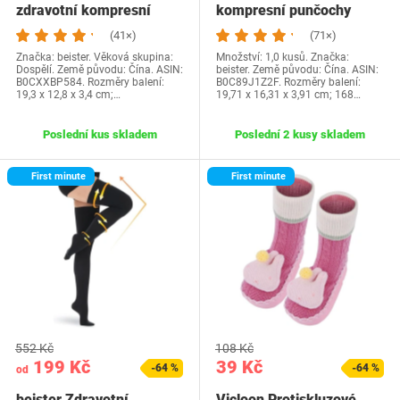
zdravotní kompresní
kompresní punčochy
punčochy pro muže a…
Dámské Dlouhé, 20-30…
(41×)
(71×)
Značka: beister. Věková skupina:
Množství: 1,0 kusů. Značka:
Dospělí. Země původu: Čína. ASIN:
beister. Země původu: Čína. ASIN:
B0CXXBP584. Rozměry balení:
B0C89J1Z2F. Rozměry balení:
19,3 x 12,8 x 3,4 cm;…
19,71 x 16,31 x 3,91 cm; 168…
Poslední kus skladem
Poslední 2 kusy skladem
First minute
First minute
552 Kč
108 Kč
199 Kč
39 Kč
-64 %
-64 %
od
beister Zdravotní
Vicloon Protiskluzové