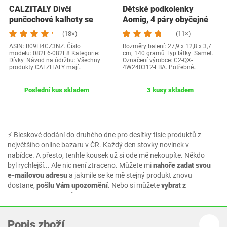
CALZITALY Dívčí
Dětské podkolenky
punčochové kalhoty se
Aomig, 4 páry obyčejné
třpytkami, lesklé…
mašle do poloviny…
(18×)
(11×)
ASIN: B09H4CZ3NZ. Číslo
Rozměry balení: 27,9 x 12,8 x 3,7
modelu: 082E6-082E8 Kategorie:
cm; 140 gramů Typ látky: Samet.
Dívky. Návod na údržbu: Všechny
Označení výrobce: C2-QX-
produkty CALZITALY mají…
4W240312-FBA. Potřebné…
Poslední kus skladem
3 kusy skladem
⚡ Bleskové dodání do druhého dne pro desítky tisíc produktů z
největšího online bazaru v ČR. Každý den stovky novinek v
nabídce. A přesto, tenhle kousek už si ode mě nekoupíte. Někdo
byl rychlejší... Ale nic není ztraceno. Můžete mi
nahoře zadat svou
e-mailovou adresu
a jakmile se ke mě stejný produkt znovu
dostane,
pošlu Vám upozornění
. Nebo si můžete
vybrat z
podobných produktů.
Popis zboží