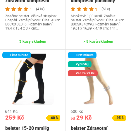
zdravotní kompresní
kompresní punčochy
punčochy pro muže a…
Dámské Dlouhé, 20-30…
(41×)
(61×)
Značka: beister. Věková skupina:
Množství: 1,00 kusů. Značka:
Dospělí. Země původu: Čína. ASIN:
beister. Země původu: Čína. ASIN:
B0CXXDLBF6. Rozměry balení:
B0CSK84CWQ. Rozměry balení:
19,4 x 13,4 x 3,7 cm;…
19,61 x 16,89 x 4,19 cm; 141…
3 kusy skladem
> 5 kusů skladem
First minute
First minute
Výprodej
Vše za 29 Kč
641 Kč
600 Kč
259 Kč
29 Kč
-60 %
-95 %
od
beister 15-20 mmHg
beister Zdravotní