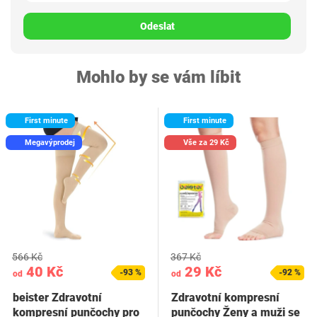
Odeslat
Mohlo by se vám líbit
First minute
First minute
Megavýprodej
Vše za 29 Kč
566 Kč
367 Kč
40 Kč
29 Kč
-93 %
-92 %
od
od
beister Zdravotní
Zdravotní kompresní
kompresní punčochy pro
punčochy Ženy a muži se