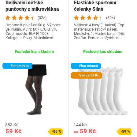
Bellivalini dětské
Elastické sportovní
punčochy z mikrovlákna
čelenky Silné
40 DEN BLVFI1008…
protiskluzové 4 balení…
(32×)
(39×)
Hmotnost položky: 50 g. Výrobce:
Velikost: 4 kusy (1 balení). Typ
Bellivalini. ASIN: B07K7QKH7R.
materiálu: elastický pásek.
Číslo modelu: BLV-FI-1008
Množství: 1. Včetně baterií: Ne.
Kategorie: Dívky. Materiálové…
Značka: Bememo. Výrobce:…
Poslední kus skladem
Poslední kus skladem
First minute
First minute
Vše za 69 Kč
383 Kč
144 Kč
59 Kč
59 Kč
-85 %
-59 %
od