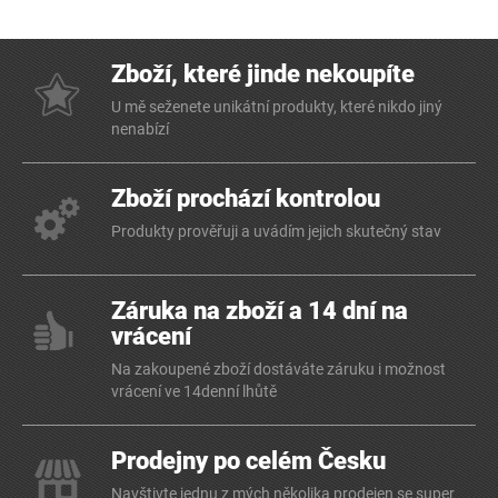
Zboží, které jinde nekoupíte
U mě seženete unikátní produkty, které nikdo jiný
nenabízí
Zboží prochází kontrolou
Produkty prověřuji a uvádím jejich skutečný stav
Záruka na zboží a 14 dní na
vrácení
Na zakoupené zboží dostáváte záruku i možnost
vrácení ve 14denní lhůtě
Prodejny po celém Česku
Navštivte jednu z mých několika prodejen se super