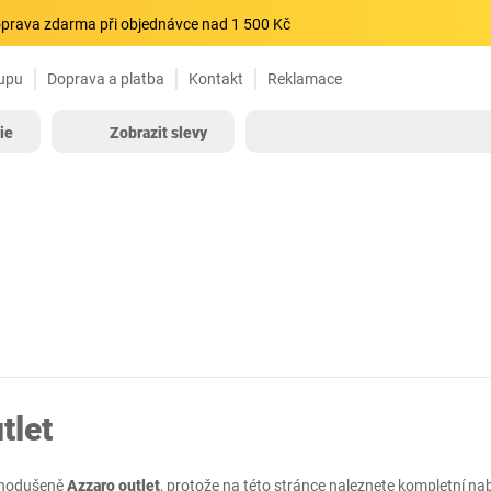
prava zdarma při objednávce nad 1 500 Kč
upu
Doprava a platba
Kontakt
Reklamace
ie
Zobrazit slevy
tlet
ednodušeně
Azzaro outlet
, protože na této stránce naleznete kompletní n