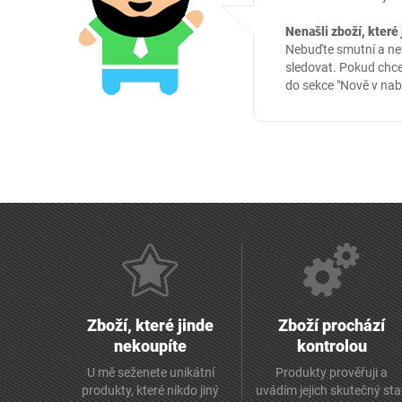
Nenašli zboží, které 
Nebuďte smutní a nev
sledovat. Pokud chce
do sekce
"Nově v nab
Zboží, které jinde
Zboží prochází
nekoupíte
kontrolou
U mě seženete unikátní
Produkty prověřuji a
produkty, které nikdo jiný
uvádím jejich skutečný st