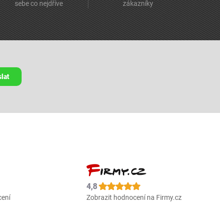
sebe co nejdříve
zákazníky
lat
4,8
cení
Zobrazit hodnocení na Firmy.cz