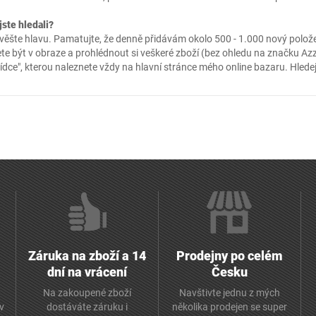
jste hledali?
ěšte hlavu. Pamatujte, že denně přidávám okolo 500 - 1.000 nový položek
te být v obraze a prohlédnout si veškeré zboží (bez ohledu na značku Azz
ídce"
, kterou naleznete vždy na hlavní stránce mého online
bazaru
. Hlede
Záruka na zboží a 14
Prodejny po celém
dní na vrácení
Česku
Na zakoupené zboží
Navštivte jednu z mých
av
dostáváte záruku i
několika prodejen se super