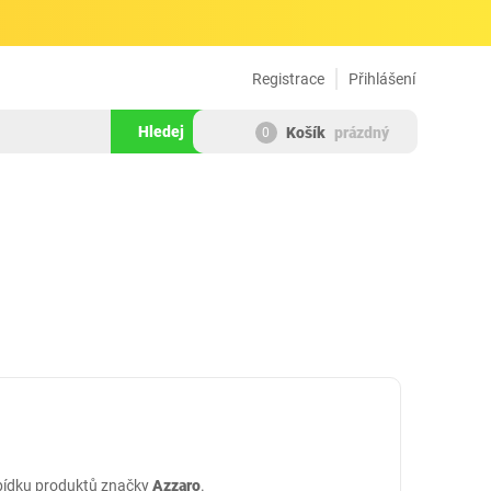
Registrace
Přihlášení
Hledej
Košík
prázdný
0
abídku produktů značky
Azzaro
.