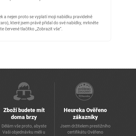
 a nejen proto se vyplatí moji nabídku pravidelně
aro), které jsem právě přidal do své nabídky, mrkněte
jte červené tlačítko „Zobrazit vše“.
Zboží budete mít
Heureka Ověřeno
doma brzy
zákazníky
Dělám vše proto, abyste
Jsem držitelem prestižního
Vaši objednávku měli u
certifikátu Ověřeno