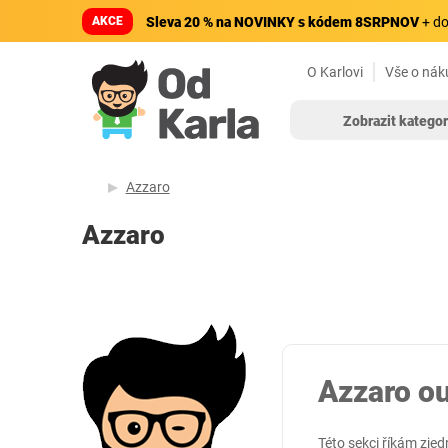
AKCE
Sleva 20 % na NOVINKY s kódem 8SRPNOV
+ do
O Karlovi
Vše o nák
Zobrazit kategor
Azzaro
Azzaro
Azzaro ou
Této sekci říkám zj