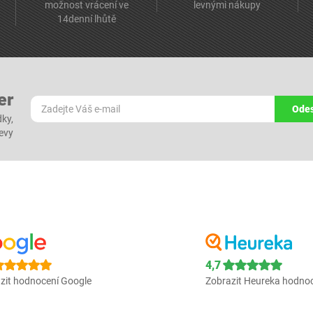
možnost vrácení ve
levnými nákupy
14denní lhůtě
er
Odes
dky,
levy
4,7
zit hodnocení Google
Zobrazit Heureka hodno