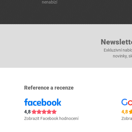
nenabízí
Newslett
Exkluzivní nabí
novinky, s
Reference a recenze
4,8
4,8
Zobrazit Facebook hodnocení
Zobra