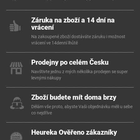
Záruka na zboží a 14 dní na
vrácení
Na zakoupené zboží dostáváte záruku i možnost
vrácení ve 14denní lhůtě
Prodejny po celém Česku
Navštivte jednu z mých několika prodejen se super
levnými nákupy
Zboží budete mít doma brzy
Dělám vše proto, abyste Vaši objednávku měli u sebe
co nejdříve
Heureka Ověřeno zákazníky