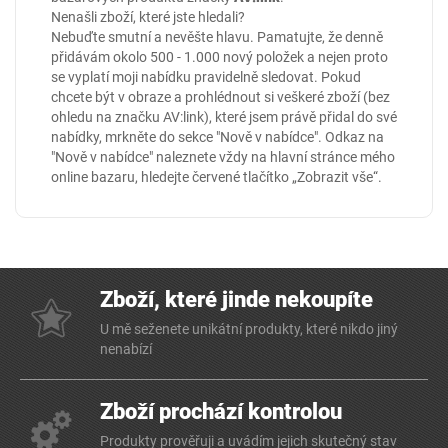
Nenašli zboží, které jste hledali?
Nebuďte smutní a nevěšte hlavu. Pamatujte, že denně
přidávám okolo 500 - 1.000 nový položek a nejen proto
se vyplatí moji nabídku pravidelně sledovat. Pokud
chcete být v obraze a prohlédnout si veškeré zboží (bez
ohledu na značku AV:link), které jsem právě přidal do své
nabídky, mrkněte do sekce
"Nově v nabídce"
. Odkaz na
"Nově v nabídce" naleznete vždy na hlavní stránce mého
online
bazaru
, hledejte červené tlačítko „Zobrazit vše“.
Zboží, které jinde nekoupíte
U mě seženete unikátní produkty, které nikdo jiný
nenabízí
Zboží prochází kontrolou
Produkty prověřuji a uvádím jejich skutečný stav