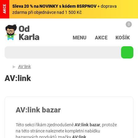
Sleva 20 % na NOVINKY s kódem 8SRPNOV
+ doprava
AKCE
zdarma při objednávce nad 1 500 Kč
0
MENU
AKCE
KOŠÍK
AV:link
AV:link
AV:link bazar
Této sekci říkám zjednodušeně
AV:link bazar
, protože
na této stránce naleznete kompletní nabídku
bazarových produktů značky
AV:link
.