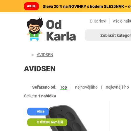
AKCE
Sleva 20 % na NOVINKY s kódem SLE25NVK
+ d
O Karlovi
Vše o nák
Zobrazit kategor
AVIDSEN
AVIDSEN
Seřazeno od:
Top
nejnovějšího
nejlevnějšího
Celkem
1 nabídka
Akce
O třetinu levnější