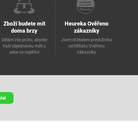
Zboží budete mít
Heureka Ověřeno
doma brzy
zákazníky
Dělám vše proto, abyste
Jsem držitelem prestižního
Vaši objednávku měli u
certifikátu Ověřeno
sebe co nejdříve
zákazníky
lat