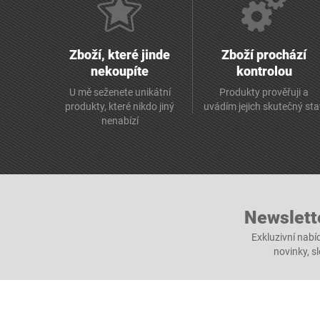
Zboží, které jinde
Zboží prochází
nekoupíte
kontrolou
U mě seženete unikátní
Produkty prověřuji a
produkty, které nikdo jiný
uvádím jejich skutečný st
nenabízí
Newslett
Exkluzivní nabí
novinky, s