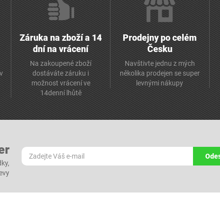
Záruka na zboží a 14
Prodejny po celém
dní na vrácení
Česku
Na zakoupené zboží
Navštivte jednu z mých
av
dostáváte záruku i
několika prodejen se super
možnost vrácení ve
levnými nákupy
14denní lhůtě
er
Odes
dky,
levy