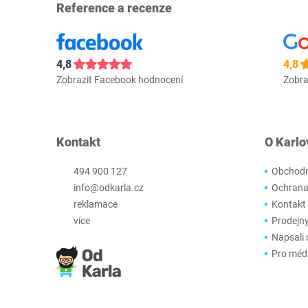
Reference a recenze
4,8
4,8
Zobrazit Facebook hodnocení
Zobra
Kontakt
O Karlo
494 900 127
Obchodn
info@odkarla.cz
Ochrana
reklamace
Kontakt
více
Prodejn
Napsali 
Pro méd