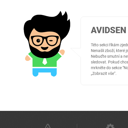
AVIDSEN 
Této sekci říkám zj
Nenašli zboží, které j
Nebuďte smutní a nev
sledovat. Pokud chce
mrkněte do sekce
"N
„Zobrazit vše“.