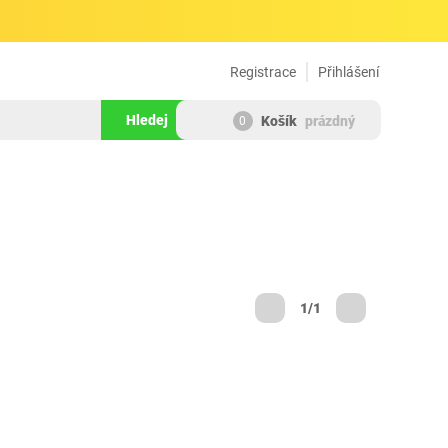
Registrace
Přihlášení
Hledej
Košík
prázdný
0
1/1