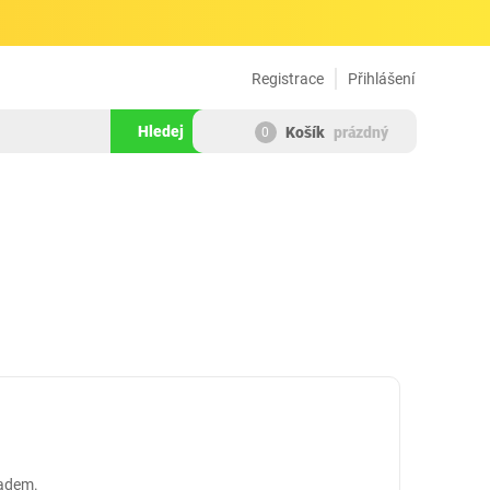
Registrace
Přihlášení
Hledej
Košík
prázdný
0
ladem.