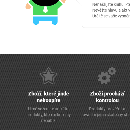
Nenašli jste knihu, kt
Nevěšte hlavu a aktiv
Určitě se vaše vysněn
Zboží, které jinde
Zboží prochází
nekoupíte
kontrolou
U mě seženete unikátní
Produkty prověřuji a
produkty, které nikdo jiný
uvádím jejich skutečný st
nenabízí