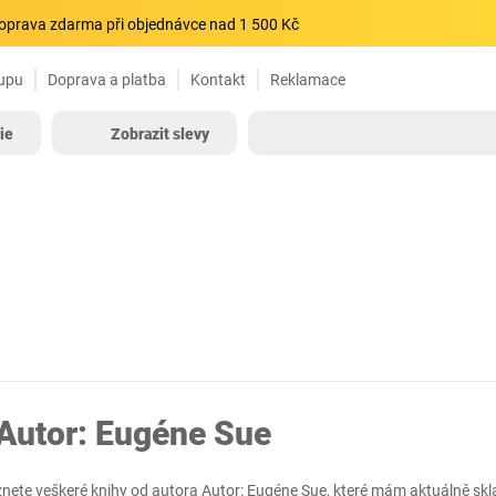
oprava zdarma při objednávce nad 1 500 Kč
upu
Doprava a platba
Kontakt
Reklamace
ie
Zobrazit slevy
Autor: Eugéne Sue
znete veškeré knihy od autora Autor: Eugéne Sue, které mám aktuálně sk