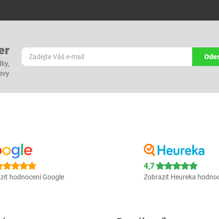
er
Odes
dky,
levy
4,7
zit hodnocení Google
Zobrazit Heureka hodno