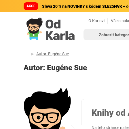
AKCE
Sleva 20 % na NOVINKY s kódem SLE25NVK
+ d
O Karlovi
Vše o nák
Zobrazit kategor
Autor: Eugéne Sue
Autor: Eugéne Sue
Knihy od 
Na této stránce nale