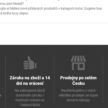
erou jste hledali?
ujte si hlídání nově přidaných produktů v kategorii
Autor: Eugéne Sue
.
á kniha brzy objeví.
Záruka na zboží a 14
Prodejny po celém
dní na vrácení
Česku
Na zakoupené zboží
Navštivte jednu z mých
av
dostáváte záruku i
několika prodejen se super
možnost vrácení ve
levnými nákupy
14denní lhůtě