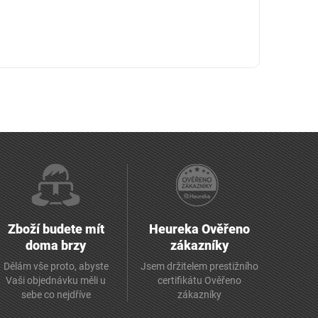
Zboží budete mít
Heureka Ověřeno
doma brzy
zákazníky
Dělám vše proto, abyste
Jsem držitelem prestižního
Vaši objednávku měli u
certifikátu Ověřeno
sebe co nejdříve
zákazníky