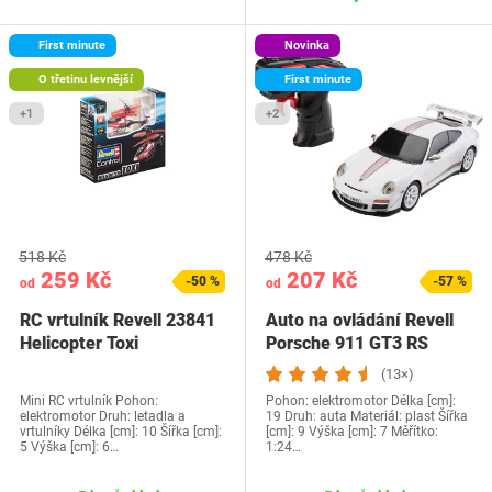
First minute
Novinka
O třetinu levnější
First minute
+1
+2
518 Kč
478 Kč
259 Kč
207 Kč
-50 %
-57 %
od
od
RC vrtulník Revell 23841
Auto na ovládání Revell
Helicopter Toxi
Porsche 911 GT3 RS
(13×)
Mini RC vrtulník Pohon:
Pohon: elektromotor Délka [cm]:
elektromotor Druh: letadla a
19 Druh: auta Materiál: plast Šířka
vrtulníky Délka [cm]: 10 Šířka [cm]:
[cm]: 9 Výška [cm]: 7 Měřítko:
5 Výška [cm]: 6…
1:24…