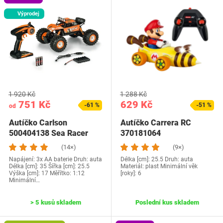
Výprodej
1 920 Kč
1 288 Kč
751 Kč
629 Kč
-61 %
-51 %
od
Autíčko Carlson
Autíčko Carrera RC
500404138 Sea Racer
370181064
(14×)
(9×)
Napájení: 3x AA baterie Druh: auta
Délka [cm]: 25.5 Druh: auta
Délka [cm]: 35 Šířka [cm]: 25.5
Materiál: plast Minimální věk
Výška [cm]: 17 Měřítko: 1:12
[roky]: 6
Minimální…
> 5 kusů skladem
Poslední kus skladem