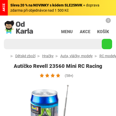
Sleva 20 % na NOVINKY s kódem SLE25NVK
+ doprava
AKCE
zdarma při objednávce nad 1 500 Kč
0
MENU
AKCE
KOŠÍK
Dětské zboží
Hračky
Auta, vláčky, modely
RC model
Autíčko Revell 23560 Mini RC Racing
(58×)