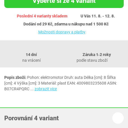
Vyberte si ze 4 variant
Poslední 4 varianty skladem
U Vás 11. 8. - 12. 8.
Dodání od 29 Kč, zdarma u nákupu nad 1 500 Kč
Možnosti dopravy a platby
14 dní
Záruka 1‐2 roky
na vrácení
podle stavu zboží
Popis zboží:
Pohon: elektromotor Druh: auta Délka [cm]: 8 Šířka
[cm]: 4 Výška [cm]: 3 Materiál: plast EAN: 4009803235608 ASIN:
B07CR4PQRC
...
zobrazit více
Porovnání 4 variant