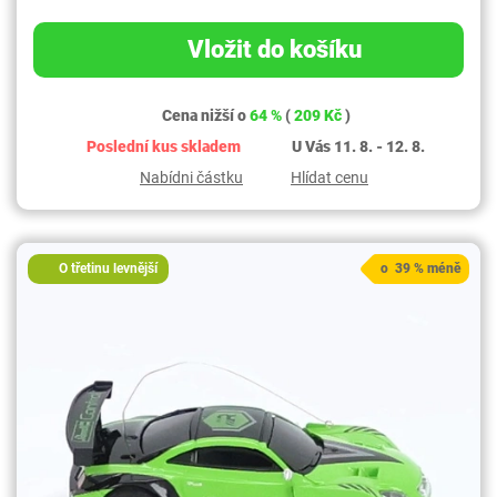
Vložit do košíku
Cena nižší o
64 %
(
209 Kč
)
Poslední kus skladem
U Vás 11. 8. - 12. 8.
Nabídni částku
Hlídat cenu
O třetinu levnější
o 39 % méně