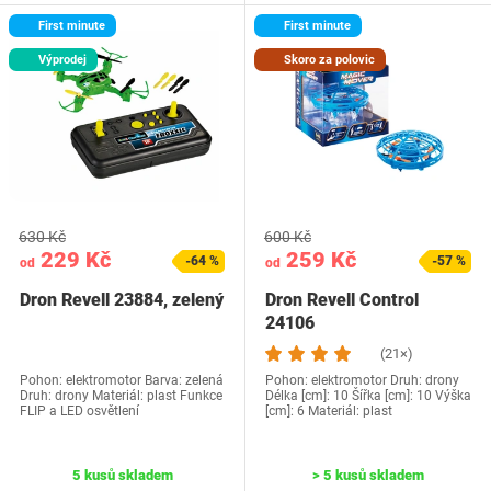
First minute
First minute
Výprodej
Skoro za polovic
630 Kč
600 Kč
229 Kč
259 Kč
-64 %
-57 %
od
od
Dron Revell 23884, zelený
Dron Revell Control
24106
(21×)
Pohon: elektromotor Barva: zelená
Pohon: elektromotor Druh: drony
Druh: drony Materiál: plast Funkce
Délka [cm]: 10 Šířka [cm]: 10 Výška
FLIP a LED osvětlení
[cm]: 6 Materiál: plast
5 kusů skladem
> 5 kusů skladem