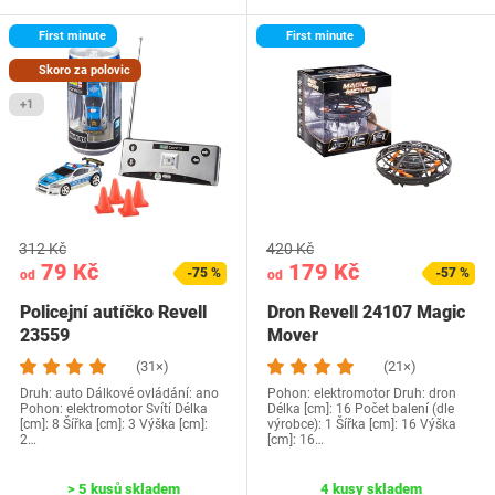
First minute
First minute
Skoro za polovic
+1
312 Kč
420 Kč
79 Kč
179 Kč
-75 %
-57 %
od
od
Policejní autíčko Revell
Dron Revell 24107 Magic
23559
Mover
(31×)
(21×)
Druh: auto Dálkové ovládání: ano
Pohon: elektromotor Druh: dron
Pohon: elektromotor Svítí Délka
Délka [cm]: 16 Počet balení (dle
[cm]: 8 Šířka [cm]: 3 Výška [cm]:
výrobce): 1 Šířka [cm]: 16 Výška
2…
[cm]: 16…
> 5 kusů skladem
4 kusy skladem