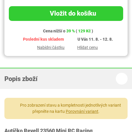
Vložit do košíku
Cena nižší o
39 %
(
129 Kč
)
Poslední kus skladem
U Vás 11. 8. - 12. 8.
Nabídni částku
Hlídat cenu
Popis zboží
Pro zobrazení stavu a kompletnosti jednotlivých variant
přepněte na kartu
Porovnání variant
.
Autíčko Revell 23560 Mini RC Racing