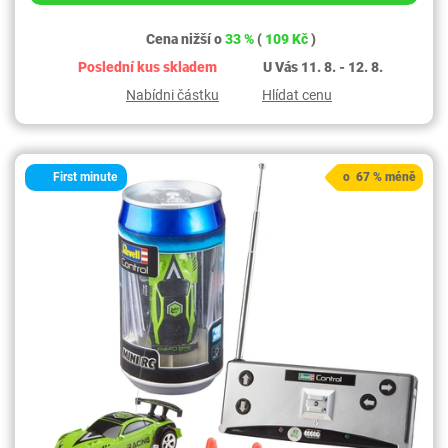
Cena nižší o
33 %
(
109 Kč
)
Poslední kus skladem
U Vás 11. 8. - 12. 8.
Nabídni částku
Hlídat cenu
First minute
o 67 % méně