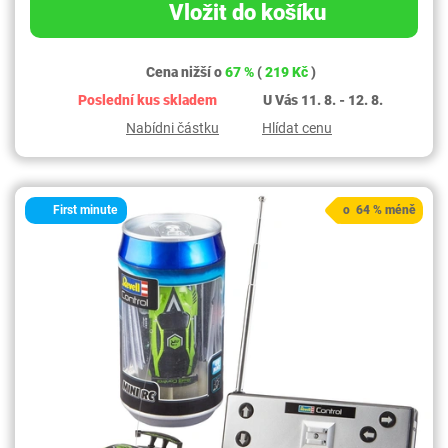
Vložit do košíku
Cena nižší o
67 %
(
219 Kč
)
Poslední kus skladem
U Vás 11. 8. - 12. 8.
Nabídni částku
Hlídat cenu
First minute
o 64 % méně