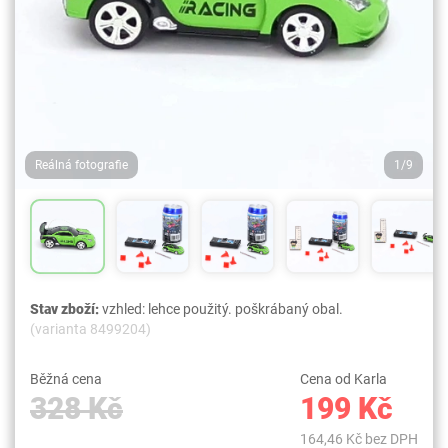
Reálná fotografie
1/9
Stav zboží:
vzhled: lehce použitý. poškrábaný obal.
(varianta 8499204)
Běžná cena
Cena od Karla
328 Kč
199 Kč
164,46 Kč bez DPH