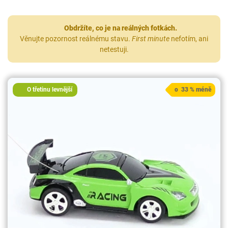
Obdržíte, co je na reálných fotkách.
Věnujte pozornost reálnému stavu.
First minute
nefotím, ani
netestuji.
O třetinu levnější
o 33 % méně