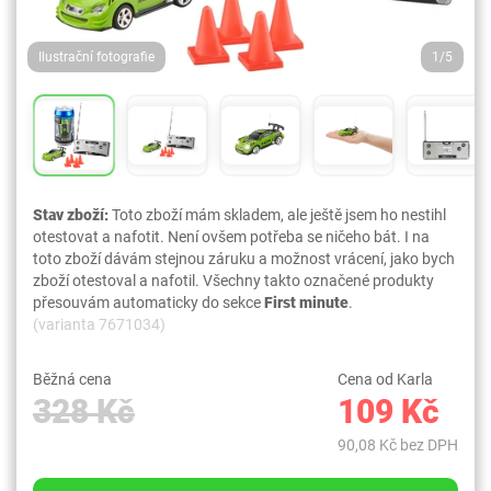
Ilustrační fotografie
1/5
Stav zboží:
Toto zboží mám skladem, ale ještě jsem ho nestihl
otestovat a nafotit. Není ovšem potřeba se ničeho bát. I na
toto zboží dávám stejnou záruku a možnost vrácení, jako bych
zboží otestoval a nafotil. Všechny takto označené produkty
přesouvám automaticky do sekce
First minute
.
(varianta 7671034)
Běžná cena
Cena od Karla
328 Kč
109 Kč
90,08 Kč bez DPH