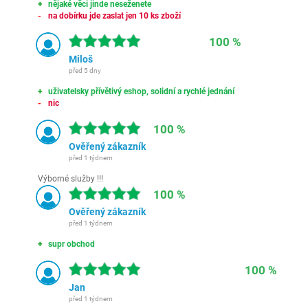
nějaké věci jinde neseženete
na dobírku jde zaslat jen 10 ks zboží
100 %
Miloš
před 5 dny
uživatelsky přívětivý eshop, solidní a rychlé jednání
nic
100 %
Ověřený zákazník
před 1 týdnem
Výborné služby !!!
100 %
Ověřený zákazník
před 1 týdnem
supr obchod
100 %
Jan
před 1 týdnem