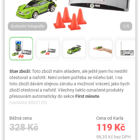
Ilustrační fotografie
1/5
Stav zboží:
Toto zboží mám skladem, ale ještě jsem ho nestihl
otestovat a nafotit. Není ovšem potřeba se ničeho bát. I na
toto zboží dávám stejnou záruku a možnost vrácení, jako bych
zboží otestoval a nafotil. Všechny takto označené produkty
přesouvám automaticky do sekce
First minute
.
(varianta 8002135)
Běžná cena
Cena od Karla
328 Kč
119 Kč
98,35 Kč bez DPH