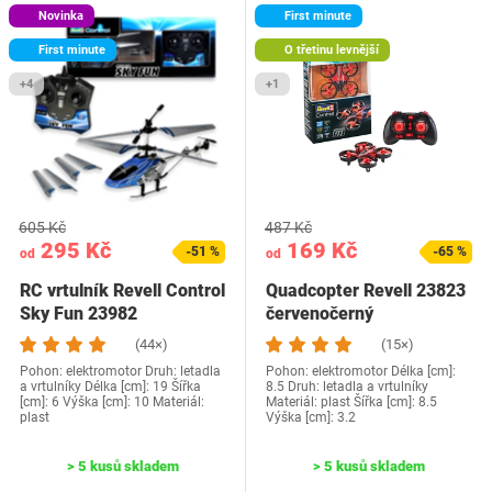
Novinka
First minute
First minute
O třetinu levnější
+4
+1
605 Kč
487 Kč
295 Kč
169 Kč
-51 %
-65 %
od
od
RC vrtulník Revell Control
Quadcopter Revell 23823
Sky Fun 23982
červenočerný
(44×)
(15×)
Pohon: elektromotor Druh: letadla
Pohon: elektromotor Délka [cm]:
a vrtulníky Délka [cm]: 19 Šířka
8.5 Druh: letadla a vrtulníky
[cm]: 6 Výška [cm]: 10 Materiál:
Materiál: plast Šířka [cm]: 8.5
plast
Výška [cm]: 3.2
> 5 kusů skladem
> 5 kusů skladem