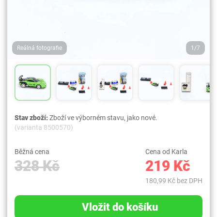
Reálná fotografie
1/7
Stav zboží:
Zboží ve výborném stavu, jako nové.
(varianta 8500570)
Běžná cena
Cena od Karla
328 Kč
219 Kč
180,99 Kč bez DPH
Vložit do košíku