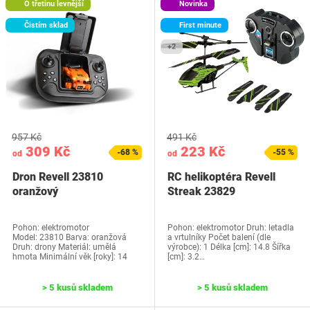
O třetinu levnější
Novinka
Čistím sklad
First minute
+2
957 Kč
491 Kč
309 Kč
223 Kč
-68 %
-55 %
od
od
Dron Revell 23810
RC helikoptéra Revell
oranžový
Streak 23829
Pohon: elektromotor
Pohon: elektromotor Druh: letadla
Model: ‎23810 Barva: oranžová
a vrtulníky Počet balení (dle
Druh: drony Materiál: umělá
výrobce): 1 Délka [cm]: 14.8 Šířka
hmota Minimální věk [roky]: 14
[cm]: 3.2…
> 5 kusů skladem
> 5 kusů skladem