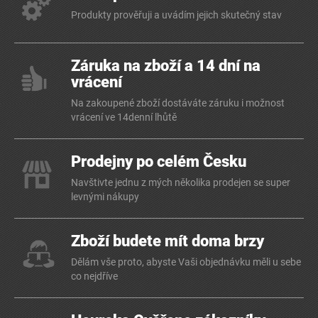
Produkty prověřuji a uvádím jejich skutečný stav
Záruka na zboží a 14 dní na
vrácení
Na zakoupené zboží dostáváte záruku i možnost
vrácení ve 14denní lhůtě
Prodejny po celém Česku
Navštivte jednu z mých několika prodejen se super
levnými nákupy
Zboží budete mít doma brzy
Dělám vše proto, abyste Vaši objednávku měli u sebe
co nejdříve