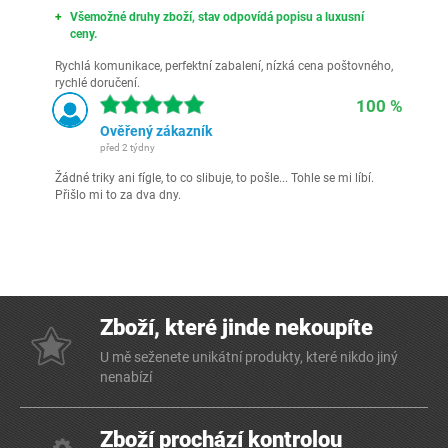
Všemožné druhy zboží, stav odpovídá popisu a luxusní
ceny.
Rychlá komunikace, perfektní zabalení, nízká cena poštovného,
rychlé doručení.
100 %
Ověřený zákazník
před 2 týdny
Žádné triky ani fígle, to co slibuje, to pošle... Tohle se mi líbí.
Přišlo mi to za dva dny.
Zboží, které jinde nekoupíte
U mě seženete unikátní produkty, které nikdo jiný
nenabízí
Zboží prochází kontrolou