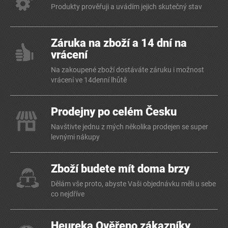
Produkty prověřuji a uvádím jejich skutečný stav
Záruka na zboží a 14 dní na
vrácení
Na zakoupené zboží dostáváte záruku i možnost
vrácení ve 14denní lhůtě
Prodejny po celém Česku
Navštivte jednu z mých několika prodejen se super
levnými nákupy
Zboží budete mít doma brzy
Dělám vše proto, abyste Vaši objednávku měli u sebe
co nejdříve
Heureka Ověřeno zákazníky