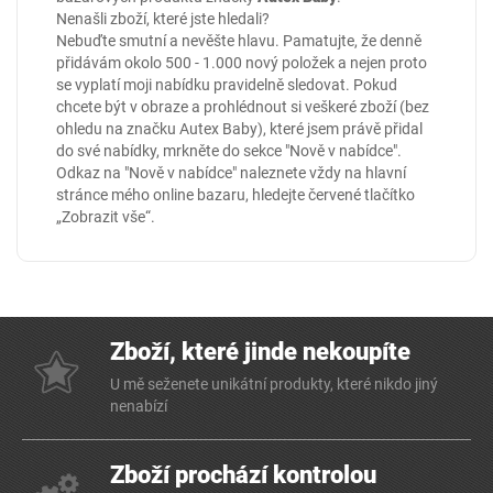
Nenašli zboží, které jste hledali?
Nebuďte smutní a nevěšte hlavu. Pamatujte, že denně
přidávám okolo 500 - 1.000 nový položek a nejen proto
se vyplatí moji nabídku pravidelně sledovat. Pokud
chcete být v obraze a prohlédnout si veškeré zboží (bez
ohledu na značku Autex Baby), které jsem právě přidal
do své nabídky, mrkněte do sekce
"Nově v nabídce"
.
Odkaz na "Nově v nabídce" naleznete vždy na hlavní
stránce mého online
bazaru
, hledejte červené tlačítko
„Zobrazit vše“.
Zboží, které jinde nekoupíte
U mě seženete unikátní produkty, které nikdo jiný
nenabízí
Zboží prochází kontrolou