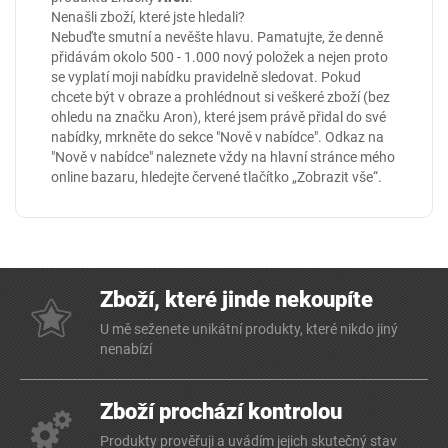
Nenašli zboží, které jste hledali?
Nebuďte smutní a nevěšte hlavu. Pamatujte, že denně
přidávám okolo 500 - 1.000 nový položek a nejen proto
se vyplatí moji nabídku pravidelně sledovat. Pokud
chcete být v obraze a prohlédnout si veškeré zboží (bez
ohledu na značku Aron), které jsem právě přidal do své
nabídky, mrkněte do sekce
"Nově v nabídce"
. Odkaz na
"Nově v nabídce" naleznete vždy na hlavní stránce mého
online
bazaru
, hledejte červené tlačítko „Zobrazit vše“.
Zboží, které jinde nekoupíte
U mě seženete unikátní produkty, které nikdo jiný
nenabízí
Zboží prochází kontrolou
Produkty prověřuji a uvádím jejich skutečný stav