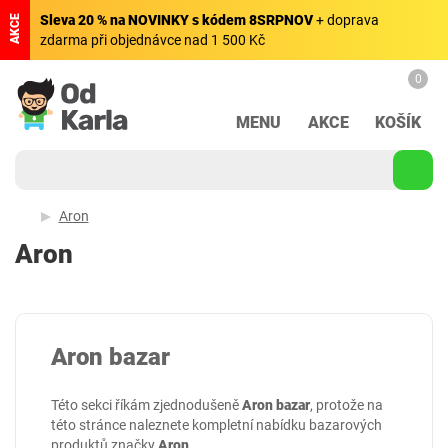
Sleva 20 % na NOVINKY s kódem 8SRPNOV
+ doprava
AKCE
zdarma při objednávce nad 1 500 Kč
0
MENU
AKCE
KOŠÍK
Aron
Aron
Aron bazar
Této sekci říkám zjednodušeně
Aron bazar
, protože na
této stránce naleznete kompletní nabídku bazarových
produktů značky
Aron
.