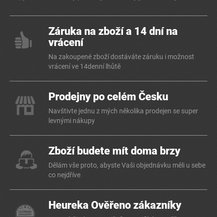
Záruka na zboží a 14 dní na
vrácení
Na zakoupené zboží dostáváte záruku i možnost
vrácení ve 14denní lhůtě
Prodejny po celém Česku
Navštivte jednu z mých několika prodejen se super
levnými nákupy
Zboží budete mít doma brzy
Dělám vše proto, abyste Vaši objednávku měli u sebe
co nejdříve
Heureka Ověřeno zákazníky